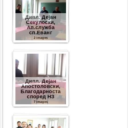
Дипл. Дејан
Секулоски,
Ап.служба
сп.Еванг
2 images
Дипл. Дејан
Апостоловски,
Благодарноста
според НЗ
7 images