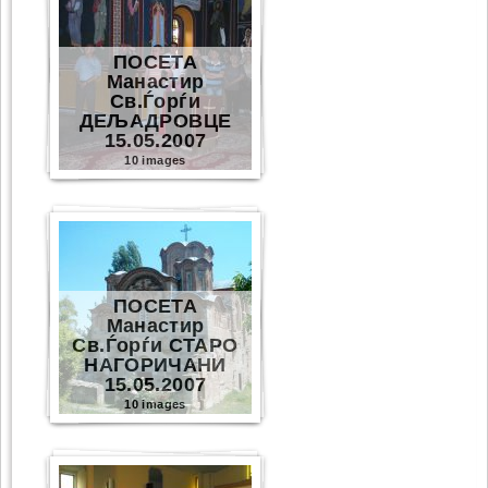
ПОСЕТА
Манастир
Св.Ѓорѓи
ДЕЉАДРОВЦЕ
15.05.2007
10 images
ПОСЕТА
Манастир
Св.Ѓорѓи СТАРО
НАГОРИЧАНИ
15.05.2007
10 images