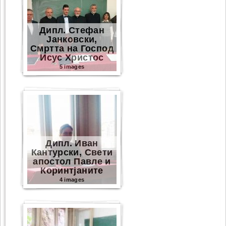
Дипл. Стефан
Јанковски,
Смртта на Господ
Исус Христос
5 images
Дипл. Иван
Кантурски, Свети
апостол Павле и
Коринтјаните
4 images