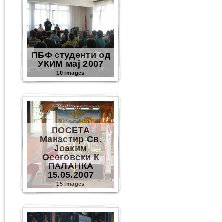
ПБФ студенти од
УКИМ мај 2007
10 images
ПОСЕТА
Манастир Св.
Јоаким
Осоговски К
ПАЛАНКА
15.05.2007
15 images