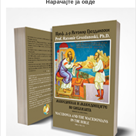
Нарачајте ја овде