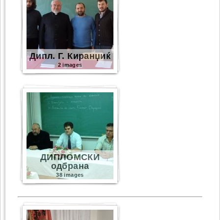
Дипл. Г. Киранџиќ
2 images
ДИПЛОМСКИ
одбрана
38 images