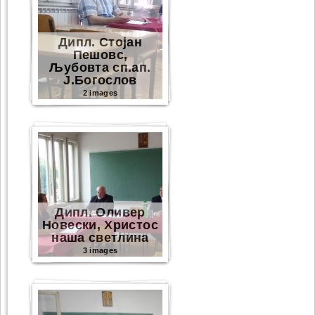
Дипл. Стојан
Пешовс,
Љубовта сп.ап.
Ј.Богослов
2 images
Дипл. Оливер
Новески, Христос
наша светлина
3 images