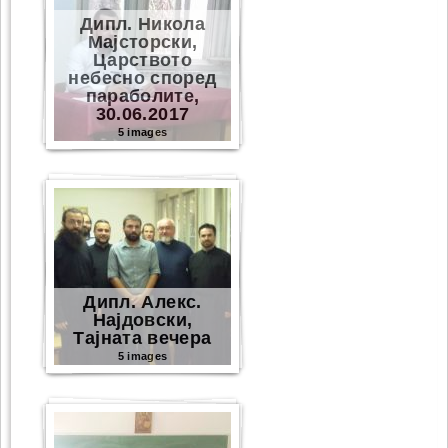
Дипл. Никола
Мајсторски,
Царството
небесно според
параболите,
30.06.2017
5 images
Дипл. Алекс.
Најдовски,
Тајната вечера
5 images