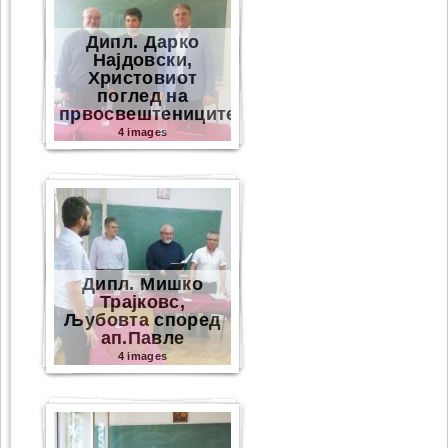
Дипл. Дарко
Најдовски,
Христовиот
поглед на
првосвештениците
4 images
Дипл. Мишко
Трајковс,
Љубовта според
ап.Павле
4 images