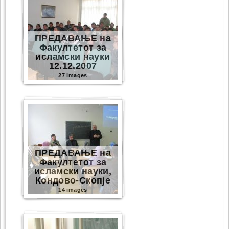
ПРЕДАВАЊЕ на
Факултетот за
исламски науки
12.12.2007
27 images
ПРЕДАВАЊЕ на
Факултетот за
исламски науки,
Кондово-Скопје
14 images