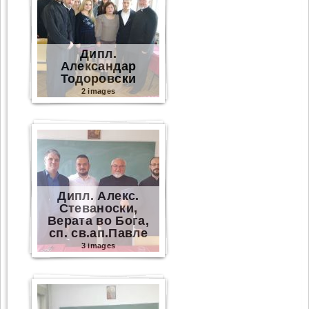
Дипл.
Александар
Тодоровски
2 images
Дипл. Алекс.
Стеваноски,
Верата во Бога,
сп. св.ап.Павле
3 images