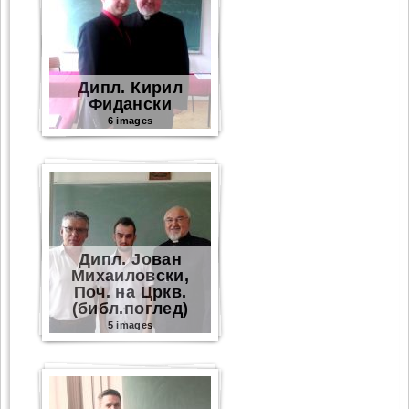
Дипл. Кирил
Фидански
6 images
Дипл. Јован
Михаиловски,
Поч. на Цркв.
(библ.поглед)
5 images