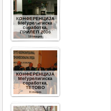
КОНФЕРЕНЦИЈА
Меѓурелигиска
соработка,
ПРИЛЕП 2006
10 images
КОНФЕРЕНЦИЈА
Меѓурелигиска
соработка,
ТЕТОВО
8 images