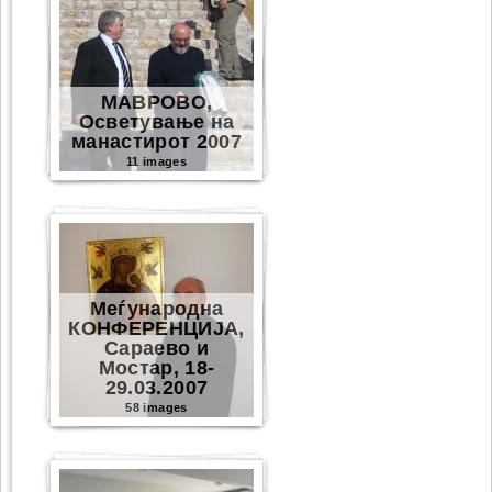
МАВРОВО,
Осветување на
манастирот 2007
11 images
Меѓународна
КОНФЕРЕНЦИЈА,
Сараево и
Мостар, 18-
29.03.2007
58 images