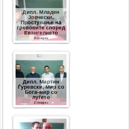
Дипл. Младен
Јовчески,
Простување на
гревовите според
Eвангелието
9 images
Дипл. Мартин
Ѓуревски, Мир со
Бога-мир со
луѓето
2 images