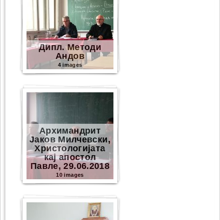
Дипл. Методи
Андов
4 images
Архимандрит
Јаков Милчевски,
Христологијата
кај апостол
Павле, 29.06.2018
10 images