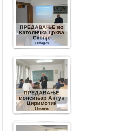
ПРЕДАВАЊЕ во
Католичка црква
Скопје
7 images
ПРЕДАВАЊЕ
монсињар Антун
Циримотиќ
3 images