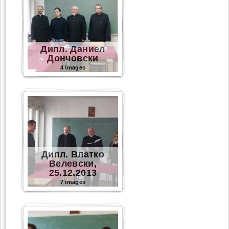
Дипл. Даниел
Дончовски
4 images
Дипл. Влатко
Велевски,
25.12.2013
7 images