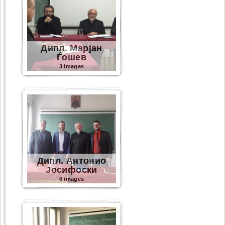
Дипл. Марјан
Ѓошев
3 images
Дипл. Антонио
Јосифоски
6 images