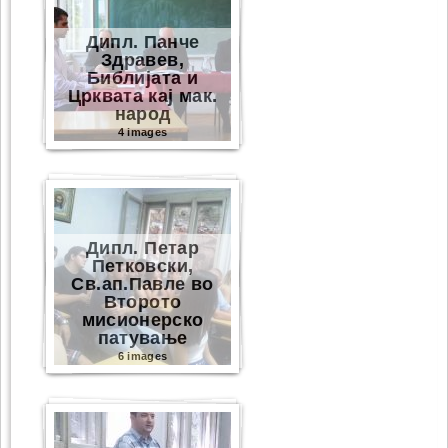
Дипл. Панче
Здравев,
Библијата и
Црквата кај мак.
народ
4 images
Дипл. Петар
Петковски,
Св.ап.Павле во
Второто
мисионерско
патување
6 images