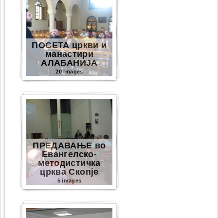
ПОСЕТА цркви и
манастири
АЛАБАНИЈА
20 images
ПРЕДАВАЊЕ во
Евангелско-
методистичка
црква Скопје
5 images