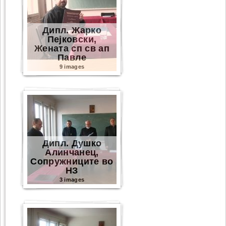
Дипл. Жарко
Пејковски,
Жената сп св ап
Павле
9 images
Дипл. Душко
Алинчанец,
Сопружниците во
НЗ
3 images