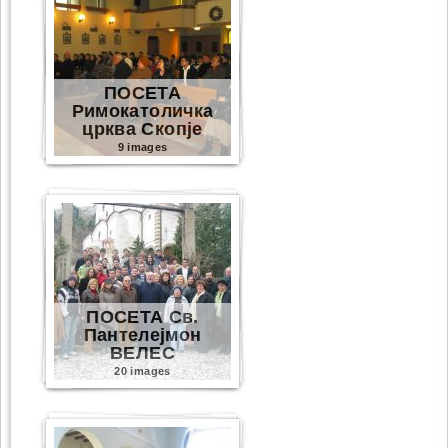
ПОСЕТА
Римокатоличка
црква Скопје
9 images
ПОСЕТА Св.
Пантелејмон
ВЕЛЕС
20 images