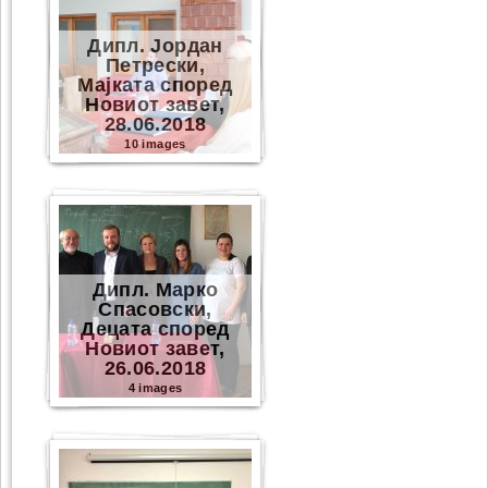
Дипл. Јордан
Петрески,
Мајката според
Новиот завет,
28.06.2018
10 images
Дипл. Марко
Спасовски,
Децата според
Новиот завет,
26.06.2018
4 images