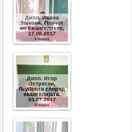
Дипл. Ивана
Зајкова, Плачот
во Евангелието,
17.08.2017
6 images
Дипл. Игор
Острески,
Љубовта според
евангелијата,
03.07.2017
4 images