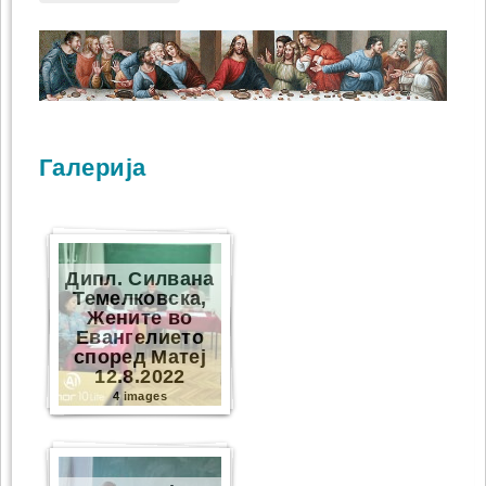
Галерија
Дипл. Силвана
Темелковска,
Жените во
Евангелието
според Матеј
12.8.2022
4 images