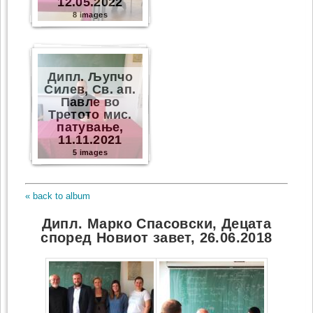
12.05.2022
8 images
Дипл. Љупчо
Силев, Св. ап.
Павле во
Третото мис.
патување,
11.11.2021
5 images
« back to album
Дипл. Марко Спасовски, Децата
според Новиот завет, 26.06.2018