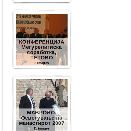
КОНФЕРЕНЦИЈА
Меѓурелигиска
соработка,
ТЕТОВО
8 images
МАВРОВО,
Осветување на
манастирот 2007
11 images