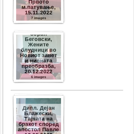
Првото
м.патување,
15.11.2022
7 images
Зоран
Беговски,
Жените
блудници во
Новиот завет
и нивната
преобразба,
20.12.2022
6 images
Дипл. Дејан
Блажески,
Тајната на
бракот според
апостол Павле