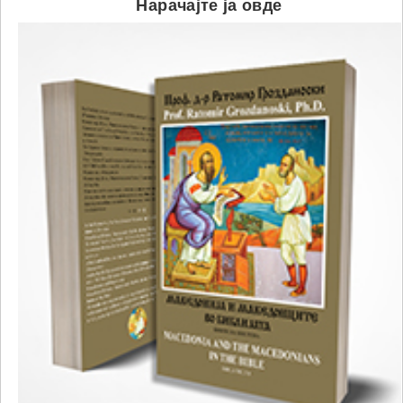
Нарачајте ја овде