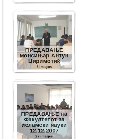
ПРЕДАВАЊЕ
монсињар Антун
Циримотиќ
3 images
ПРЕДАВАЊЕ на
Факултетот за
исламски науки
12.12.2007
27 images