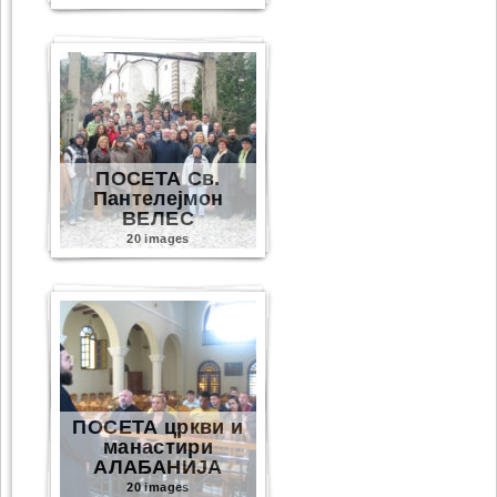
ПОСЕТА Св.
Пантелејмон
ВЕЛЕС
20 images
ПОСЕТА цркви и
манастири
АЛАБАНИЈА
20 images