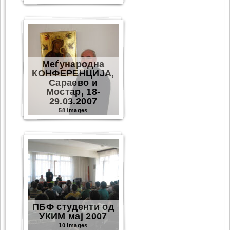
Меѓународна
КОНФЕРЕНЦИЈА,
Сараево и
Мостар, 18-
29.03.2007
58 images
ПБФ студенти од
УКИМ мај 2007
10 images