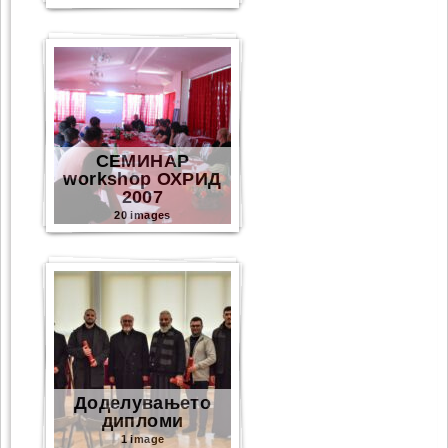
СЕМИНАР
workshop ОХРИД
2007
20 images
Доделувањето
дипломи
1 image