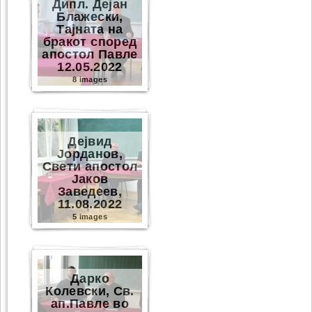
Дипл. Дејан
Блажески,
Тајната на
бракот според
апостол Павле
12.05.2022
8 images
Дејвид
Јорданов,
Свети апостол
Јаков
Заведеев,
11.08.2022
5 images
Дарко
Колевски, Св.
ап.Павле во