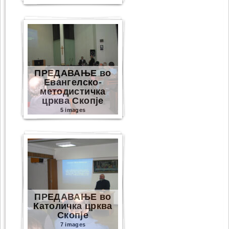
ПРЕДАВАЊЕ во
Евангелско-
методистичка
црква Скопје
5 images
ПРЕДАВАЊЕ во
Католичка црква
Скопје
7 images