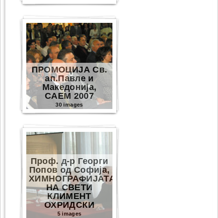
ПРОМОЦИЈА Св.
ап.Павле и
Македонија,
САЕМ 2007
30 images
Проф. д-р Георги
Попов од Софија,
ХИМНОГРАФИЈАТА
НА СВЕТИ
КЛИМЕНТ
ОХРИДСКИ
5 images