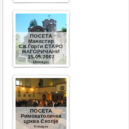
ПОСЕТА
Манастир
Св.Ѓорѓи СТАРО
НАГОРИЧАНИ
15.05.2007
10 images
ПОСЕТА
Римокатоличка
црква Скопје
9 images