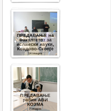
ПРЕДАВАЊЕ на
Факултетот за
исламски науки,
Кондово-Скопје
14 images
ПРЕДАВАЊЕ
рабин АВИ
КОЗМА
7 images