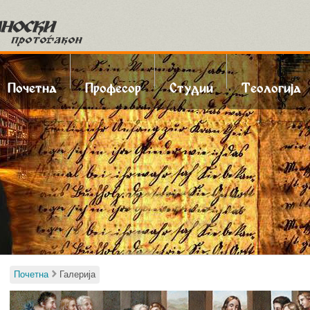
kip to content
Menu
Почетна
Професор
Студии
Теологија
Почетна
Галерија