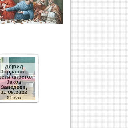
Дејвид
Јорданов,
вети апостол
Јаков
Заведеев,
11.08.2022
5 images