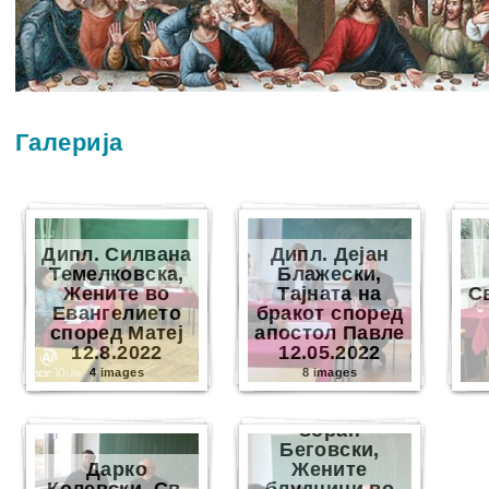
Галерија
Дипл. Силвана
Дипл. Дејан
Темелковска,
Блажески,
Жените во
Тајната на
С
Евангелието
бракот според
според Матеј
апостол Павле
12.8.2022
12.05.2022
4 images
8 images
Зоран
Беговски,
Дарко
Жените