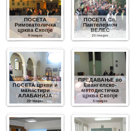
ПОСЕТА
ПОСЕТА Св.
Римокатоличка
Пантелејмон
црква Скопје
ВЕЛЕС
9 images
20 images
ПРЕДАВАЊЕ во
ПОСЕТА цркви и
Евангелско-
манастири
методистичка
АЛАБАНИЈА
црква Скопје
20 images
5 images