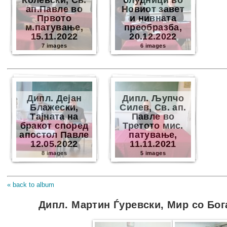
Колевски, Св.
блудници во
ап.Павле во
Новиот завет
Првото
и нивната
м.патување,
преобразба,
15.11.2022
20.12.2022
7 images
6 images
Дипл. Дејан
Дипл. Љупчо
Блажески,
Силев, Св. ап.
Тајната на
Павле во
бракот според
Третото мис.
апостол Павле
патување,
12.05.2022
11.11.2021
8 images
5 images
« back to album
Дипл. Мартин Ѓуревски, Мир со Бог