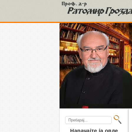
S
Search
for:
Нарачајте ја овде