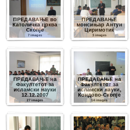
ПРЕДАВАЊЕ во
ПРЕДАВАЊЕ
Католичка црква
монсињар Антун
Скопје
Циримотиќ
7 images
3 images
ПРЕДАВАЊЕ на
ПРЕДАВАЊЕ на
Факултетот за
Факултетот за
исламски науки
исламски науки,
12.12.2007
Кондово-Скопје
27 images
14 images