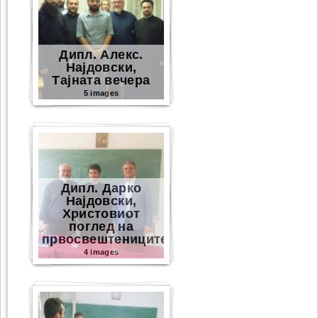
Дипл. Алекс.
Најдовски,
Тајната вечера
5 images
Дипл. Дарко
Најдовски,
Христовиот
поглед на
првосвештениците
4 images