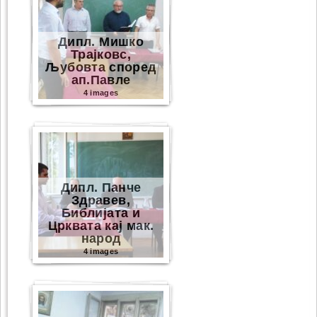
Дипл. Мишко
Трајковс,
Љубовта според
ап.Павле
4 images
Дипл. Панче
Здравев,
Библијата и
Црквата кај мак.
народ
4 images