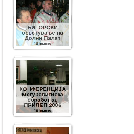
БИГОРСКИ
осветување на
Долни Палат
18 images
КОНФЕРЕНЦИЈА
Меѓурелигиска
соработка,
ПРИЛЕП 2006
10 images