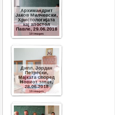
Архимандрит
Јаков Милчевски,
Христологијата
кај апостол
Павле, 29.06.2018
10 images
Дипл. Јордан
Петрески,
Мајката според
Новиот завет,
28.06.2018
10 images