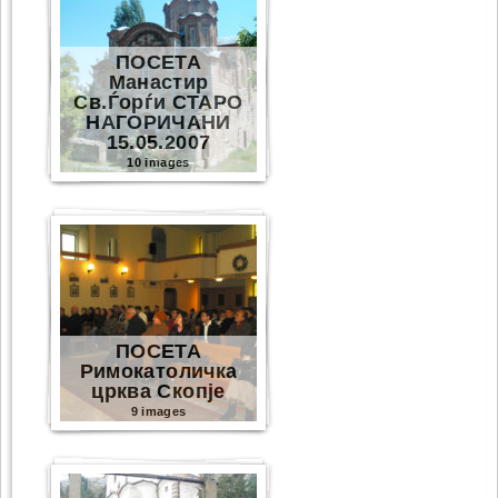
ПОСЕТА
Манастир
Св.Ѓорѓи СТАРО
НАГОРИЧАНИ
15.05.2007
10 images
ПОСЕТА
Римокатоличка
црква Скопје
9 images