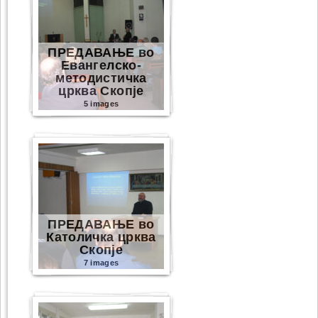
ПРЕДАВАЊЕ во
Евангелско-
методистичка
црква Скопје
5 images
ПРЕДАВАЊЕ во
Католичка црква
Скопје
7 images