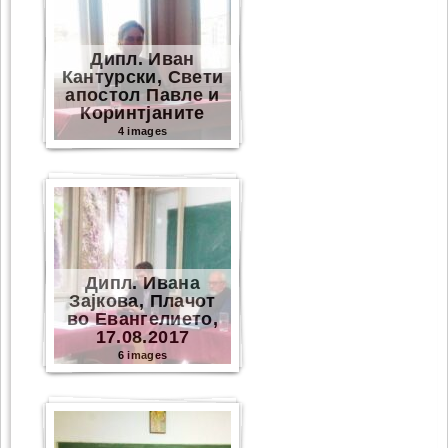
Дипл. Иван
Кантурски, Свети
апостол Павле и
Коринтјаните
4 images
Дипл. Ивана
Зајкова, Плачот
во Евангелието,
17.08.2017
6 images