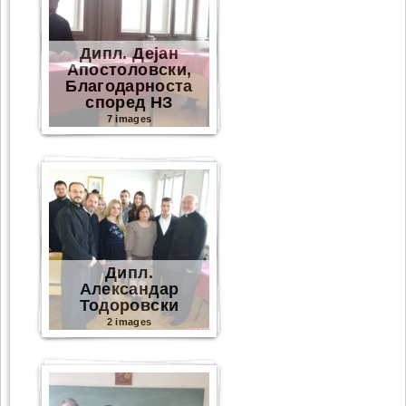
Дипл. Дејан
Апостоловски,
Благодарноста
според НЗ
7 images
Дипл.
Александар
Тодоровски
2 images