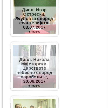
Дипл. Игор
Острески,
Љубовта според
евангелијата,
03.07.2017
4 images
Дипл. Никола
Мајсторски,
Царството
небесно според
параболите,
30.06.2017
5 images