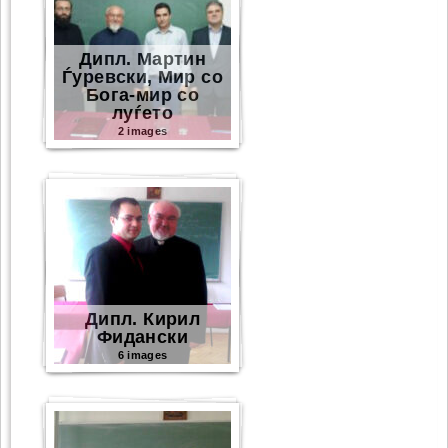
Дипл. Мартин
Ѓуревски, Мир со
Бога-мир со
луѓето
2 images
Дипл. Кирил
Фидански
6 images