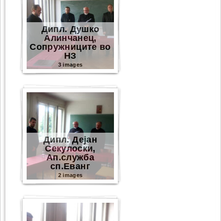
Дипл. Душко
Алинчанец,
Сопружниците во
НЗ
3 images
Дипл. Дејан
Секулоски,
Ап.служба
сп.Еванг
2 images