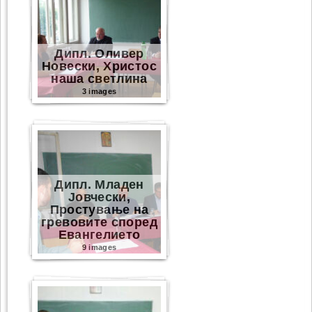
Дипл. Оливер
Новески, Христос
наша светлина
3 images
Дипл. Младен
Јовчески,
Простување на
гревовите според
Eвангелието
9 images