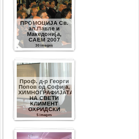
ПРОМОЦИЈА Св.
ап.Павле и
Македонија,
САЕМ 2007
30 images
Проф. д-р Георги
Попов од Софија,
ХИМНОГРАФИЈАТА
НА СВЕТИ
КЛИМЕНТ
ОХРИДСКИ
5 images