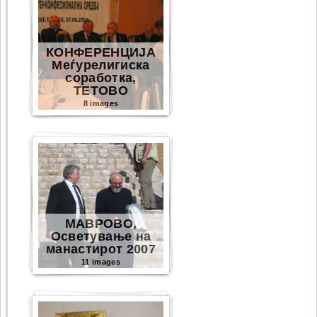
КОНФЕРЕНЦИЈА
Меѓурелигиска
соработка,
ТЕТОВО
8 images
МАВРОВО,
Осветување на
манастирот 2007
11 images