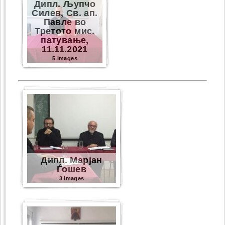
Дипл. Љупчо
Силев, Св. ап.
Павле во
Третото мис.
патување,
11.11.2021
5 images
Дипл. Марјан
Ѓошев
3 images