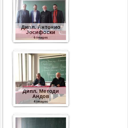
Дипл. Антонио
Јосифоски
6 images
Дипл. Методи
Андов
4 images