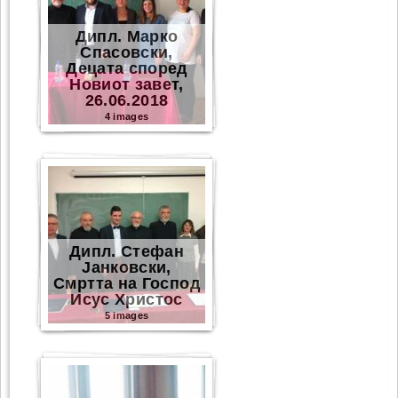
Дипл. Марко
Спасовски,
Децата според
Новиот завет,
26.06.2018
4 images
Дипл. Стефан
Јанковски,
Смртта на Господ
Исус Христос
5 images