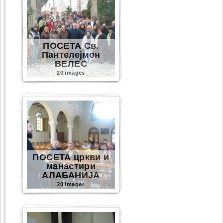
ПОСЕТА Св.
Пантелејмон
ВЕЛЕС
20 images
ПОСЕТА цркви и
манастири
АЛАБАНИЈА
20 images