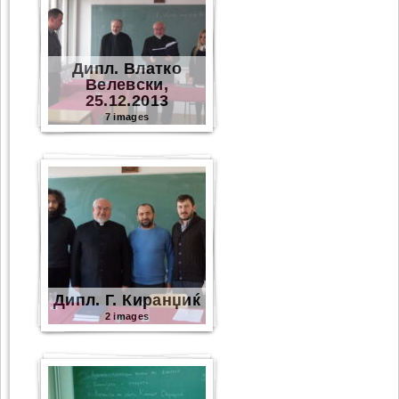
Дипл. Влатко
Велевски,
25.12.2013
7 images
Дипл. Г. Киранџиќ
2 images