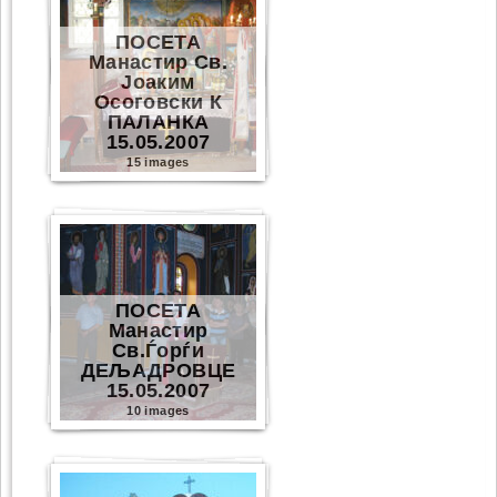
ПОСЕТА
Манастир Св.
Јоаким
Осоговски К
ПАЛАНКА
15.05.2007
15 images
ПОСЕТА
Манастир
Св.Ѓорѓи
ДЕЉАДРОВЦЕ
15.05.2007
10 images