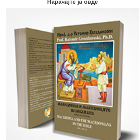
Нарачајте ја овде