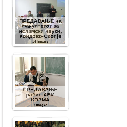
ПРЕДАВАЊЕ на
Факултетот за
исламски науки,
Кондово-Скопје
14 images
ПРЕДАВАЊЕ
рабин АВИ
КОЗМА
7 images