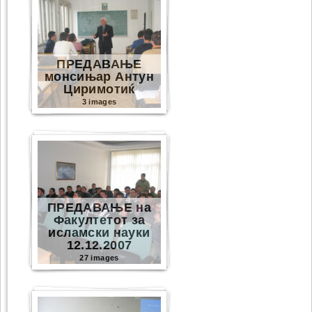
ПРЕДАВАЊЕ
монсињар Антун
Циримотиќ
3 images
ПРЕДАВАЊЕ на
Факултетот за
исламски науки
12.12.2007
27 images