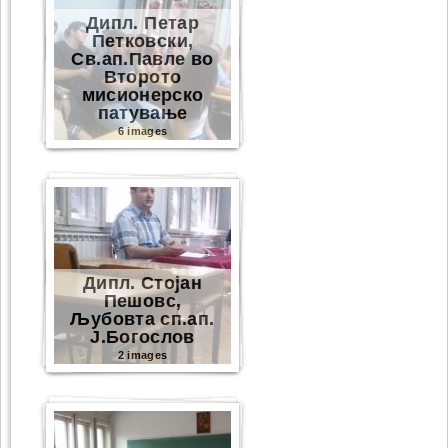
Дипл. Петар
Петковски,
Св.ап.Павле во
Второто
мисионерско
патување
6 images
Дипл. Стојан
Пешовс,
Љубовта сп.ап.
Ј.Богослов
2 images