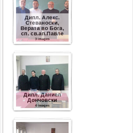
Дипл. Алекс.
Стеваноски,
Верата во Бога,
сп. св.ап.Павле
3 images
Дипл. Даниел
Дончовски
4 images