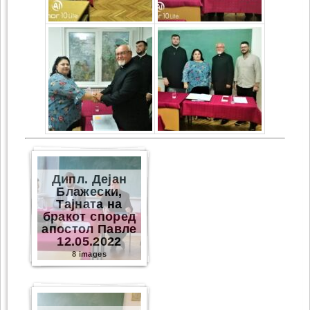
Дипл. Дејан
Блажески,
Тајната на
бракот според
апостол Павле
12.05.2022
8 images