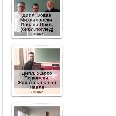
Дипл. Јован
Михаиловски,
Поч. на Цркв.
(библ.поглед)
5 images
Дипл. Жарко
Пејковски,
Жената сп св ап
Павле
9 images