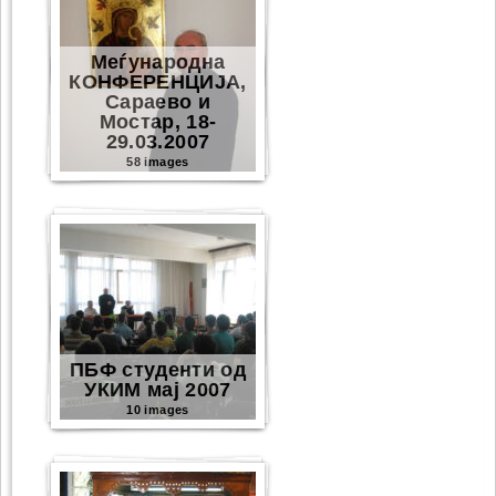
Меѓународна
КОНФЕРЕНЦИЈА,
Сараево и
Мостар, 18-
29.03.2007
58 images
ПБФ студенти од
УКИМ мај 2007
10 images