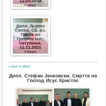
12.05.2022
8 images
Дипл. Љупчо
Силев, Св. ап.
Павле во
Третото мис.
патување,
11.11.2021
5 images
« back to album
Дипл. Стефан Јанковски, Смртта на
Господ Исус Христос