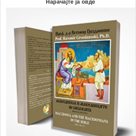
Нарачајте ја овде