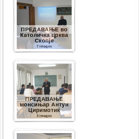
ПРЕДАВАЊЕ во
Католичка црква
Скопје
7 images
ПРЕДАВАЊЕ
монсињар Антун
Циримотиќ
3 images