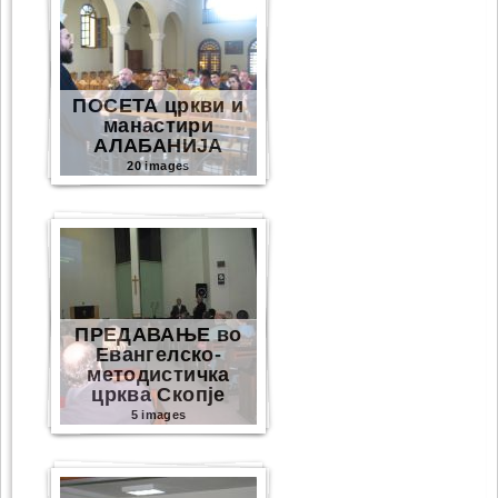
ПОСЕТА цркви и
манастири
АЛАБАНИЈА
20 images
ПРЕДАВАЊЕ во
Евангелско-
методистичка
црква Скопје
5 images