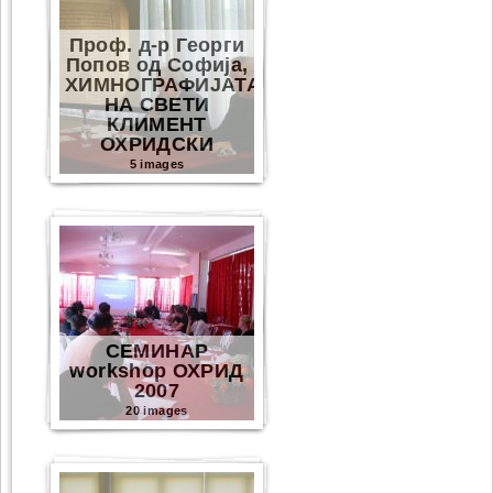
Проф. д-р Георги
Попов од Софија,
ХИМНОГРАФИЈАТА
НА СВЕТИ
КЛИМЕНТ
ОХРИДСКИ
5 images
СЕМИНАР
workshop ОХРИД
2007
20 images