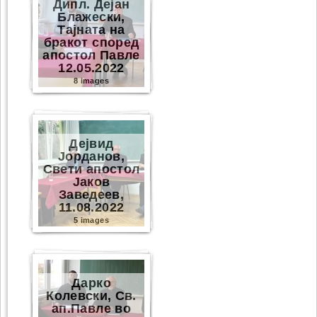
Дипл. Дејан
Блажески,
Тајната на
бракот според
апостол Павле
12.05.2022
8 images
Дејвид
Јорданов,
Свети апостол
Јаков
Заведеев,
11.08.2022
5 images
Дарко
Колевски, Св.
ап.Павле во