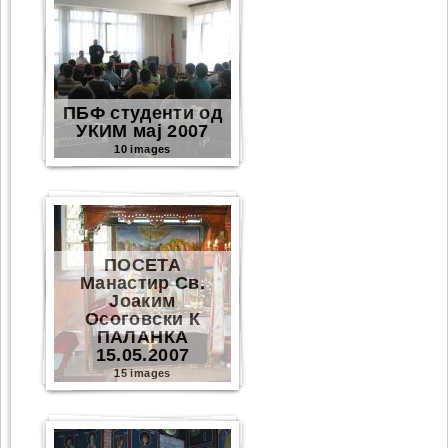
ПБФ студенти од
УКИМ мај 2007
10 images
ПОСЕТА
Манастир Св.
Јоаким
Осоговски К
ПАЛАНКА
15.05.2007
15 images