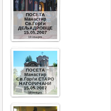
ПОСЕТА
Манастир
Св.Ѓорѓи
ДЕЉАДРОВЦЕ
15.05.2007
10 images
ПОСЕТА
Манастир
Св.Ѓорѓи СТАРО
НАГОРИЧАНИ
15.05.2007
10 images