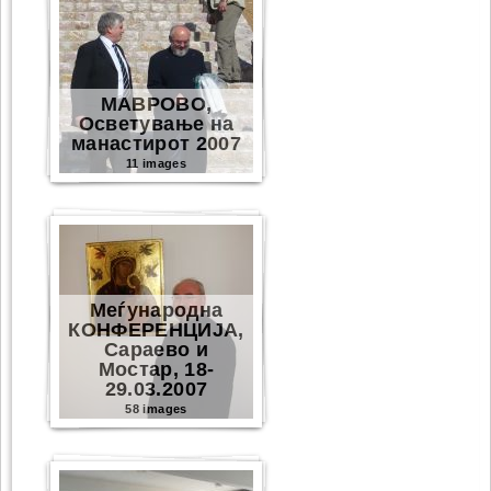
МАВРОВО,
Осветување на
манастирот 2007
11 images
Меѓународна
КОНФЕРЕНЦИЈА,
Сараево и
Мостар, 18-
29.03.2007
58 images