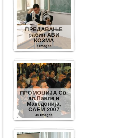
ПРЕДАВАЊЕ
рабин АВИ
КОЗМА
7 images
ПРОМОЦИЈА Св.
ап.Павле и
Македонија,
САЕМ 2007
30 images