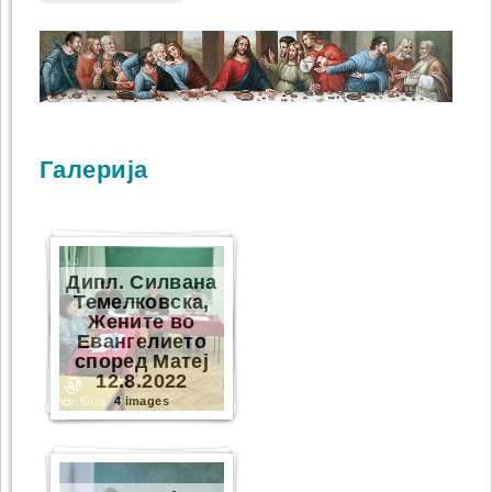
Галерија
Дипл. Силвана
Темелковска,
Жените во
Евангелието
според Матеј
12.8.2022
4 images