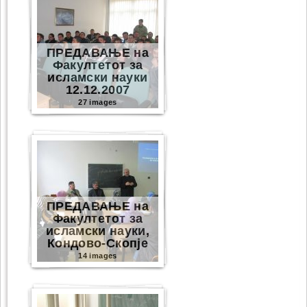
ПРЕДАВАЊЕ на
Факултетот за
исламски науки
12.12.2007
27 images
ПРЕДАВАЊЕ на
Факултетот за
исламски науки,
Кондово-Скопје
14 images