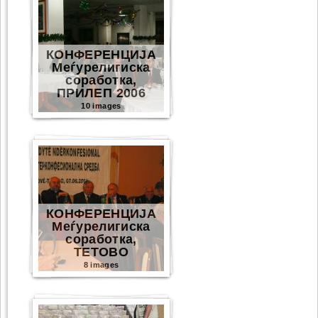
КОНФЕРЕНЦИЈА
Меѓурелигиска
соработка,
ПРИЛЕП 2006
10 images
КОНФЕРЕНЦИЈА
Меѓурелигиска
соработка,
ТЕТОВО
8 images