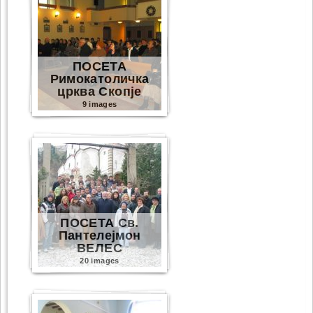
ПОСЕТА
Римокатоличка
црква Скопје
9 images
ПОСЕТА Св.
Пантелејмон
ВЕЛЕС
20 images