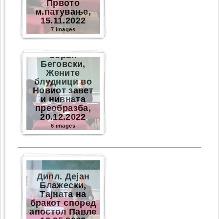
Првото
м.патување,
15.11.2022
7 images
Зоран
Беговски,
Жените
блудници во
Новиот завет
и нивната
преобразба,
20.12.2022
6 images
Дипл. Дејан
Блажески,
Тајната на
бракот според
апостол Павле