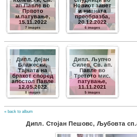
Колевски, Св.
блудници во
ап.Павле во
Новиот завет
Првото
и нивната
м.патување,
преобразба,
15.11.2022
20.12.2022
7 images
6 images
Дипл. Дејан
Дипл. Љупчо
Блажески,
Силев, Св. ап.
Тајната на
Павле во
бракот според
Третото мис.
апостол Павле
патување,
12.05.2022
11.11.2021
8 images
5 images
« back to album
Дипл. Стојан Пешовс, Љубовта сп.