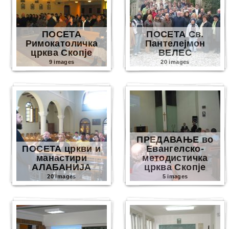
ПОСЕТА
ПОСЕТА Св.
Римокатоличка
Пантелејмон
црква Скопје
ВЕЛЕС
9 images
20 images
ПРЕДАВАЊЕ во
ПОСЕТА цркви и
Евангелско-
манастири
методистичка
АЛАБАНИЈА
црква Скопје
20 images
5 images