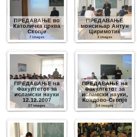
ПРЕДАВАЊЕ во
ПРЕДАВАЊЕ
Католичка црква
монсињар Антун
Скопје
Циримотиќ
7 images
3 images
ПРЕДАВАЊЕ на
ПРЕДАВАЊЕ на
Факултетот за
Факултетот за
исламски науки
исламски науки,
12.12.2007
Кондово-Скопје
27 images
14 images