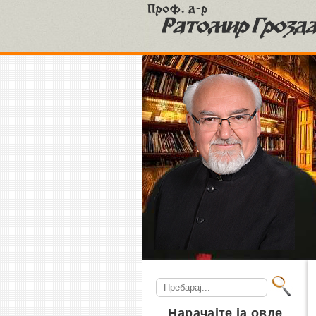
S
Search
for:
Нарачајте ја овде