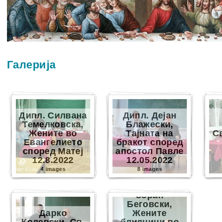
Галерија
Дипл. Силвана
Дипл. Дејан
Темелковска,
Блажески,
Жените во
Тајната на
С
Евангелието
бракот според
според Матеј
апостол Павле
12.8.2022
12.05.2022
4 images
8 images
Зоран
Беговски,
Дарко
Жените