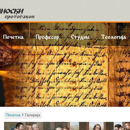
kip to content
Menu
Почетна
Професор
Студии
Теологија
Почетна
Галерија