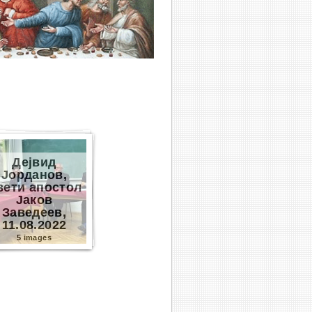
Дејвид
Јорданов,
вети апостол
Јаков
Заведеев,
11.08.2022
5 images