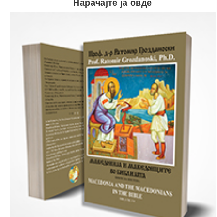
Нарачајте ја овде