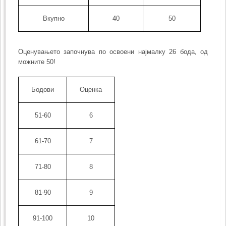
Вкупно
40
50
Оценувањето започнува по освоени најмалку 26 бода, од
можните 50!
Бодови
Оценка
51-60
6
61-70
7
71-80
8
81-90
9
91-100
10