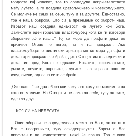
гордоста кај човекот, тоа го совладува непријателството
меѓу луѓето, а го всадува братољубието и човекољубието.
Се молиме не само за себе, туку и за другите. Едноставно,
тоа е наша обврска, што си ја преземаме со зборот- наш.
Изразот наш создава еднаквост на луѓето кон Бога.
Замислете еден горделив властољубец кога ќе ги изговори
зборовите „Оче наш…“ Тој ќе мора да прифати дека во
призивот Отецот е негов, но и на просјакот. Ако
властољубецот е вистински христијанин ќе мора да сфати
дека тој и просјакот се браќа, дека Отецот им е заеднички и
дека тие пред Бога се еднакви. Богатите, сиромашните,
умните, неуките, царевите, слугите… со изразот наш се
изедначени, односно сите се браќа.
„Оче наш…“ се два збора кои кажуваат кому се молиме и за
кого се молиме. На Отецот и не само за себе, туку за сите,
еден за друг.
… КОЈ СИ НА НЕБЕСАТА…
– Овие зборови не определуваат место на Бога, затоа што
Бог е неограничен, туку секадеприсутен. Зарем е Бог
присутен и во нечистотиите, некој ќе праша. Тоа е како