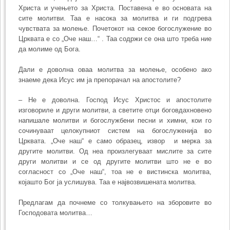
Христа и учењето за Христа. Поставена е во основата на
сите молитви. Таа е насока за молитва и ги подгрева
чувствата за молење. Почетокот на секое богослужение во
Црквата е со „Оче наш…“ . Таа содржи се она што треба ние
да молиме од Бога.
Дали е доволна оваа молитва за молење, особено ако
знаеме дека Исус им ја препорачал на апостолите?
– Не е доволна. Господ Исус Христос и апостолите
изговориле и други молитви, а светите отци боговдахновено
напишале молитви и богослужбени песни и химни, кои го
сочинуваат целокупниот систем на богослуженија во
Црквата. „Оче наш“ е само образец, извор и мерка за
другите молитви. Од неа произлегуваат мислите за сите
други молитви и се од другите молитви што не е во
согласност со „Оче наш“, тоа не е вистинска молитва,
којашто Бог ја услишува. Таа е највозвишената молитва.
Предлагам да почнеме со толкувањето на зборовите во
Господовата молитва…