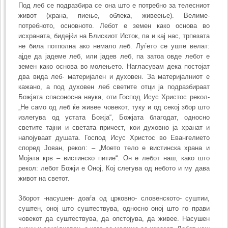
Под леб се подразбира се она што е потребно за телесниот
живот (храна, пиење, облека, живеење). Велиме-
потребното, основното. Лебот е земен како основа во
исхраната, бидејќи на Блискиот Исток, па и кај нас, трпезата
не била потполна ако немало леб. Луѓето се уште велат:
ајде да јадеме леб, или јадев леб, па затоа овде лебот е
земен како основа во молењето. Нагласувам дека постојат
два вида леб- материјален и духовен. За материјалниот е
кажано, а под духовен леб светите отци ја подразбираат
Божјата спасоносна наука, оти Господ Исус Христос рекол-
„Не само од леб ќе живее човекот, туку и од секој збор што
излегува од устата Божја“, Божјата благодат, односно
светите тајни и светата причест, кои духовно ја хранат и
напојуваат душата. Господ Исус Христос во Евангелието
според Јован, рекол: – „Моето тело е вистинска храна и
Мојата крв – вистинско питие“. Он е лебот наш, како што
рекол: лебот Божји е Оној, Кој слегува од небото и му дава
живот на светот.
Зборот -насушен- доаѓа од црковно- словенското- суштии,
суштен, оној што суштествува, односно оној што го прави
човекот да суштествува, да опстојува, да живее. Насушен