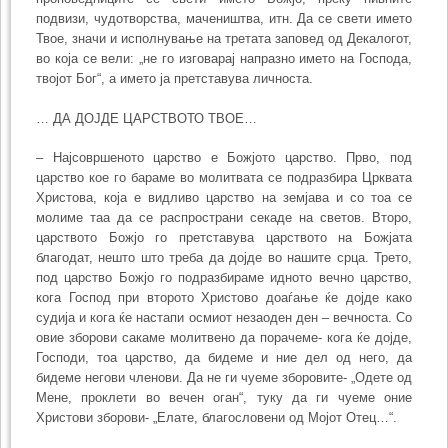
подвизи, чудотворства, мачеништва, итн. Да се свети името
Твое, значи и исполнување на третата заповед од Декалогот,
во која се вели: „не го изговарај напразно името на Господа,
твојот Бог“, а името ја претставува личноста.
… ДА ДОЈДЕ ЦАРСТВОТО ТВОЕ…
– Најсовршеното царство е Божјото царство. Прво, под
царство кое го бараме во молитвата се подразбира Црквата
Христова, која е видливо царство на земјава и со тоа се
молиме таа да се распространи секаде на светов. Второ,
царството Божјо го претставува царството на Божјата
благодат, нешто што треба да дојде во нашите срца. Трето,
под царство Божјо го подразбираме идното вечно царство,
кога Господ при второто Христово доаѓање ќе дојде како
судија и кога ќе настапи осмиот незаоден ден – вечноста. Со
овие зборови сакаме молитвено да порачеме- кога ќе дојде,
Господи, тоа царство, да бидеме и ние дел од него, да
бидеме негови членови. Да не ги чуеме зборовите- „Одете од
Мене, проклети во вечен оган“, туку да ги чуеме оние
Христови зборови- „Елате, благословени од Мојот Отец…“.