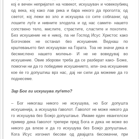
кој е вечен непријател на човекот, искушувач и човекоубиец
од века, кој како лав рика и бара некого да проголта; од
светот, кој лежи во зло и искушува со сите соблазни; од
лошите луѓе и нивните злодела и од нас самите- нашето
сопствено тело, мислите, страстите, сластите и похотите.
Без искушение не е никој, па ни Господ Исус Христос како
Богочовек не останал без искушение. Веднаш по
крштевањето бил искушуван на Гората. Тоа не значи дека е
бесмислено нашето молење- И не не воведувај во
искушение. Овие зборови треба да се разберат како- Боже,
помогни ни да го победиме искушението, или- она искушение
кое ќе го допуштиш врз нас, дај ни сили да можеме да го
поднесеме.
Зар Бог ги искушува луѓето?
– Бог никогаш никого не искушува, но Бог допушта
искушенија, а искушува ѓаволот. Ѓаволот не може никого да
го искушува без Божјо допуштање. Имаме еден евангелски
пример дека ѓаволот трепери пред Бога и дека не може во
никого да влезе и да го искушува без Божјо допуштање.
Кога Исус изгонил бесови од двајцата бесомачни, при