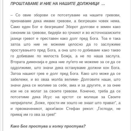
ПРОШТАВАМЕ И НИЕ НА НАШИТЕ ДОЛЖНИЦИ
…
– Со овие зборови се потсетуваме на нашите гревови,
признаваме дека имаме гревови, а безгрешен човек нема.
Само еден Бог е безгрешен! Зборот долгови е земен како
синоним за гревови, бидејќи во грчкиот и во источноазиските
јазици гревот е преставен како долг пред Бога. Тоа е така
затоа што ние не можеме целосно да го заслужиме
простувањето пред Бога, а она што го добиваме како такво
го добиваме по милоста Божја, а не по наша заслуга.
Втората димензија е дека ние луѓето не можеме за се да се
оддолжиме, што значи дека остануваме должни кон Бога.
Затоа нашиот грев е долг пред Бога. Како што може да се
забележи, и во оваа молба велиме- Долговите наши, што
значи дека се молиме за себе, ама и за другите, и за оние
кои не се молат за своите гревови. Конечно, треба да се
потсетиме дека Исус на крстот се молеше за Своите
непријатели: „Боже, прости им зошто не знаат што прават“, а
и првомаченикот, архиѓакон Стефан рекол: „Господи, не
примај им го ова за грев!“
Како Бог простува и колку простува?