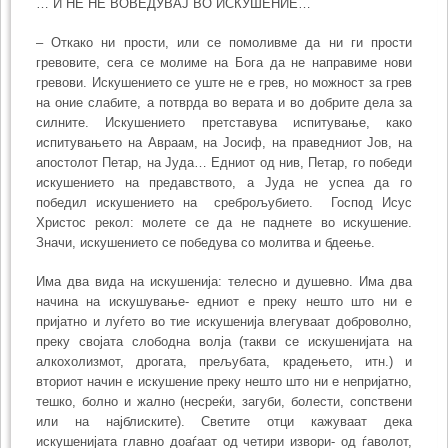
… И НЕ НЕ ВОВЕДУВАЈ ВО ИСКУШЕНИЕ…
– Откако ни прости, или се помоливме да ни ги прости
гревовите, сега се молиме на Бога да не направиме нови
гревови. Искушението се уште не е грев, но можност за грев
на оние слабите, а потврда во верата и во добрите дела за
силните. Искушението претставува испитување, како
испитувањето на Авраам, на Јосиф, на праведниот Јов, на
апостолот Петар, на Јуда… Едниот од нив, Петар, го победи
искушението на предавството, а Јуда не успеа да го
победил искушението на среброљубието. Господ Исус
Христос рекол: молете се да не паднете во искушение.
Значи, искушението се победува со молитва и бдеење.
Има два вида на искушенија: телесно и душевно. Има два
начина на искушување- едниот е преку нешто што ни е
пријатно и луѓето во тие искушенија влегуваат доброволно,
преку својата слободна волја (такви се искушенијата на
алкохолизмот, дрогата, прељубата, крадењето, итн.) и
вториот начин е искушение преку нешто што ни е непријатно,
тешко, болно и жално (несреќи, загуби, болести, сопствени
или на најблиските). Светите отци кажуваат дека
искушенијата главно доаѓаат од четири извори- од ѓаволот,