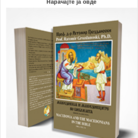
Нарачајте ја овде