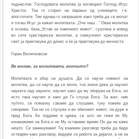
поднаслов: Господовата молитва ја изговорил Господ Исус
Христос. Тоа го сторил на барање од учениците, т.е.
апостолите. Тие еднаш го запрашале како треба да се молат
и тогаш Исус ја кажал молитвата- „Оче наш…“ Оваа молитва
е основа, база,„Устав за човечкиот живот“, суштина и вовед
во сите христијански молитви, а севкупниот христијански
свет ја практикува до денес и ќе ја практикува до вечноста
Горан Величковски
Ве молам, за молитвата, воопшто?
Молитвата е збор на душата. Да се научи човекот на
молитва, да се научи да се моли, тоа значи дека ја научил
науката над науките, научил како да му зборува на Бога, но
исто така научил и како да Го слуша Бога. За жал, ние
луѓето, се помалку сакаме да слушаме, туку повеќе да
говориме. Тоа ни се случува и во обичниот живот, па дури и
пред Бога. Ќе појдеме в црква, се што ни тежи ќе Му
изнакажеме на Бога и не Му оставаме време Он да ни каже
нешто. Си заминуваме! Тој взаемен разговор треба да биде
остварен како разговор, бидејќи се работи за дијалог, а не за