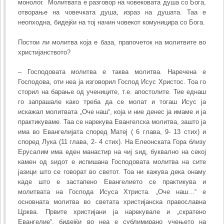
монолог. Молитвата е разговор на човековата душа со Бога,
отворање на човечката душа, израз на душата. Таа е
неопходна, бидејќи на тој начин човекот комуницира со Бога.
Постои ли молитва која е база, прапочеток на молитвите во
христијанството?
– Господовата молитва е таква молитва. Наречена е
Господова, оти неа ја изговорил Господ Исус Христос. Тоа го
сторил на барање од учениците, т.е. апостолите. Тие еднаш
го запрашале како треба да се молат и тогаш Исус ја
искажал молитвата „Оче наш“, која и ние денес ја имаме и ја
практикуваме. Таа се нарекува Евангелска молитва, зашто ја
има во Евангелијата според Матеј ( 6 глава, 9- 13 стих) и
според Лука (11 глава, 2- 4 стих). На Елеонската Гора близу
Ерусалим има еден манастир на чиј ѕид, буквално на секој
камен од ѕидот е испишана Господовата молитва на сите
јазици што се говорат во светот. Тоа ни кажува дека онаму
каде што е застапено Евангелието се практикува и
молитвата на Господа Исуса Хтриста. „Оче наш…“ е
основната молитва во светата христијанска православна
Црква. Првите христијани ја нарекувале и „скратено
Евангелие“, бидејќи во неа е сублимирано учењето на