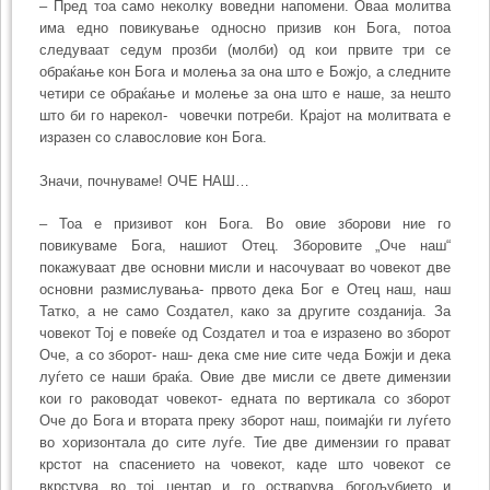
– Пред тоа само неколку воведни напомени. Оваа молитва
има едно повикување односно призив кон Бога, потоа
следуваат седум прозби (молби) од кои првите три се
обраќање кон Бога и молења за она што е Божјо, а следните
четири се обраќање и молење за она што е наше, за нешто
што би го нарекол- човечки потреби. Крајот на молитвата е
изразен со славословие кон Бога.
Значи, почнуваме! ОЧЕ НАШ…
– Тоа е призивот кон Бога. Во овие зборови ние го
повикуваме Бога, нашиот Отец. Зборовите „Оче наш“
покажуваат две основни мисли и насочуваат во човекот две
основни размислувања- првото дека Бог е Отец наш, наш
Татко, а не само Создател, како за другите созданија. За
човекот Тој е повеќе од Создател и тоа е изразено во зборот
Оче, а со зборот- наш- дека сме ние сите чеда Божји и дека
луѓето се наши браќа. Овие две мисли се двете димензии
кои го раководат човекот- едната по вертикала со зборот
Оче до Бога и втората преку зборот наш, поимајќи ги луѓето
во хоризонтала до сите луѓе. Тие две димензии го прават
крстот на спасението на човекот, каде што човекот се
вкрстува во тој центар и го остварува богољубието и