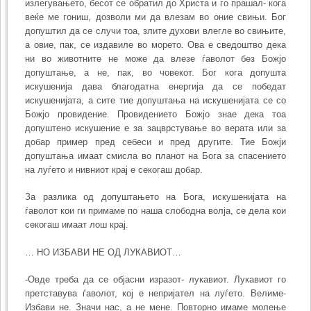
излегувањето, бесот се обратил до Христа и го прашал- кога
веќе ме гониш, дозволи ми да влезам во оние свињи. Бог
допуштил да се случи тоа, злите духови влегле во свињите,
а овие, пак, се издавиле во морето. Ова е сведоштво дека
ни во животните не може да влезе ѓаволот без Божјо
допуштање, а не, пак, во човекот. Бог кога допушта
искушенија дава благодатна енергија да се победат
искушенијата, а сите тие допуштања на искушенијата се со
Божјо провидение. Провидението Божјо знае дека тоа
допуштено искушение е за зацврстување во верата или за
добар пример пред себеси и пред другите. Тие Божји
допуштања имаат смисла во планот на Бога за спасението
на луѓето и нивниот крај е секогаш добар.
За разлика од допуштањето на Бога, искушенијата на
ѓаволот кои ги примаме по наша слободна волја, се дела кои
секогаш имаат лош крај.
… НО ИЗБАВИ НЕ ОД ЛУКАВИОТ…
-Овде треба да се објасни изразот- лукавиот. Лукавиот го
претставува ѓаволот, кој е непријател на луѓето. Велиме-
Избави не. Значи нас, а не мене. Повторно имаме молење