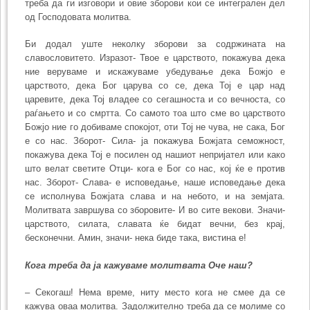
треба да ги изговори и овие зборови кои се интегрален дел
од Господовата молитва.
Би додал уште неколку зборови за содржината на
славословитето. Изразот- Твое е царството, покажува дека
ние веруваме и искажуваме убедување дека Божјо е
царството, дека Бог царува со се, дека Тој е цар над
царевите, дека Тој владее со сегашноста и со вечноста, со
раѓањето и со смртта. Со самото тоа што сме во царството
Божјо ние го добиваме спокојот, оти Тој не чува, не сака, Бог
е со нас. Зборот- Сила- ја покажува Божјата семожност,
покажува дека Тој е посилен од нашиот непријател или како
што велат светите Отци- кога е Бог со нас, кој ќе е против
нас. Зборот- Слава- е исповедање, наше исповедање дека
се исполнува Божјата слава и на небото, и на земјата.
Молитвата завршува со зборовите- И во сите векови. Значи-
царството, силата, славата ќе бидат вечни, без крај,
бесконечни. Амин, значи- нека биде така, вистина е!
Кога треба да ја кажуваме молитвата Оче наш?
– Секогаш! Нема време, ниту место кога не смее да се
кажува оваа молитва. Задолжително треба да се молиме со