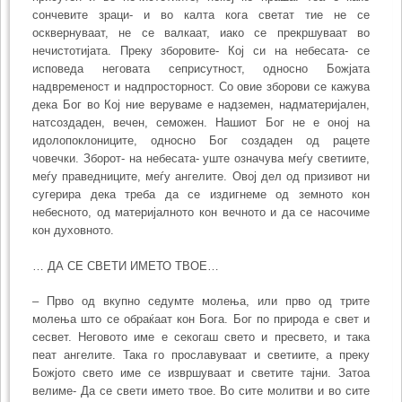
сончевите зраци- и во калта кога светат тие не се
осквернуваат, не се валкаат, иако се прекршуваат во
нечистотијата. Преку зборовите- Кој си на небесата- се
исповеда неговата сеприсутност, односно Божјата
надвременост и надпросторност. Со овие зборови се кажува
дека Бог во Кој ние веруваме е надземен, надматеријален,
натсоздаден, вечен, семожен. Нашиот Бог не е оној на
идолопоклониците, односно Бог создаден од рацете
човечки. Зборот- на небесата- уште означува меѓу светиите,
меѓу праведниците, меѓу ангелите. Овој дел од призивот ни
сугерира дека треба да се издигнеме од земното кон
небесното, од материјалното кон вечното и да се насочиме
кон духовното.
… ДА СЕ СВЕТИ ИМЕТО ТВОЕ…
– Прво од вкупно седумте молења, или прво од трите
молења што се обраќаат кон Бога. Бог по природа е свет и
сесвет. Неговото име е секогаш свето и пресвето, и така
пеат ангелите. Така го прославуваат и светиите, а преку
Божјото свето име се извршуваат и светите тајни. Затоа
велиме- Да се свети името твое. Во сите молитви и во сите