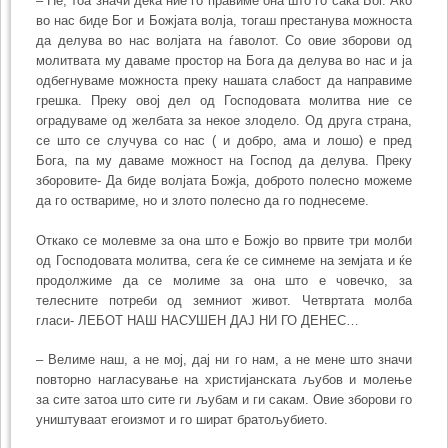
– Не, тоа значи дека ние го правиме она што го сака Бог. Ако
во нас биде Бог и Божјата волја, тогаш престанува можноста
да делува во нас волјата на ѓаволот. Со овие зборови од
молитвата му даваме простор на Бога да делува во нас и ја
одбегнуваме можноста преку нашата слабост да направиме
грешка. Преку овој дел од Господовата молитва ние се
оградуваме од желбата за некое злодело. Од друга страна,
се што се случува со нас ( и добро, ама и лошо) е пред
Бога, па му даваме можност на Господ да делува. Преку
зборовите- Да биде волјата Божја, доброто полесно можеме
да го оствариме, но и злото полесно да го поднесеме.
Откако се молевме за она што е Божјо во првите три молби
од Господовата молитва, сега ќе се симнеме на земјата и ќе
продолжиме да се молиме за она што е човечко, за
телесните потреби од земниот живот. Четвртата молба
гласи- ЛЕБОТ НАШ НАСУШЕН ДАЈ НИ ГО ДЕНЕС…
– Велиме наш, а не мој, дај ни го нам, а не мене што значи
повторно нагласување на христијанската љубов и молење
за сите затоа што сите ги љубам и ги сакам. Овие зборови го
уништуваат егоизмот и го шират братољубието.