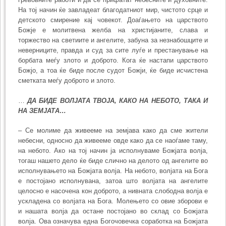
На тој начин ќе завладеат благодатниот мир, чистото срце и
детското смирение кај човекот. Доаѓањето на царството
Божје е молитвена желба на христијаните, слава и
торжество на светиите и ангелите, забуна за незнабошците и
неверниците, правда и суд за сите луѓе и престанување на
борбата меѓу злото и доброто. Кога ќе настапи царството
Божјо, а тоа ќе биде после судот Божји, ќе биде исчистена
сметката меѓу доброто и злото.
…
ДА БИДЕ ВОЛЈАТА ТВОЈА, КАКО НА НЕБОТО, ТАКА И
НА ЗЕМЈАТА…
– Се молиме да живееме на земјава како да сме жители
небесни, односно да живееме овде како да се наоѓаме таму,
на небото. Ако на тој начин ја исполнуваме Божјата волја,
тогаш нашето дело ќе биде слично на делото од ангелите во
исполнувањето на Божјата волја. На небото, волјата на Бога
е постојано исполнувана, затоа што волјата на ангелите
целосно е насочена кон доброто, а нивната слободна волја е
ускладена со волјата на Бога. Молењето со овие зборови е
и нашата волја да остане постојано во склад со Божјата
волја. Ова означува една Богочовечка соработка на Божјата