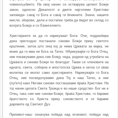
човекољубието. На овој начин се остварува целиот Божји
закон, односно Декалогот и двете најголеми Христови
заповеди- сакај го Бога и сакај ги ближните. Значи, нашите
мисли, зборови, дела и постапки треба да бидат во склад со
волјата Божја и со Евангелието.
Христијаните за да го нарекуваат Бога- Оче, подразбира
дека претходно постанале синови Божји преку светото
крштение, затоа што оној кој ја нема Црквата за мајка, не
може да го има ни Бога за Татко. НАрекувајќи го Бога Отец,
ние покажуваме дека сме Божју чеда, родени од утробата на
Црквата и синови Божји по благодат. Такви се членовите на
едната, света, соборна и апостолска Црква и затоа со оваа
молитва се молат само христијаните. Нарекувајќи го Бога
Отец, ние посведочуваме дека Тој е наш Татко, а ние
(луѓето) како Негови синови постануваме браќа Христови. На
тој начин целата Света Троица е во наше сродство- Бог ни е
Отец, така сме ние синови Божји, браќа Христови, го бараме
братството со Христа преку синовството и ги бараме
даровите од Светиот Дух.
Призивот-наш- означува победа над егоизмот, победа над