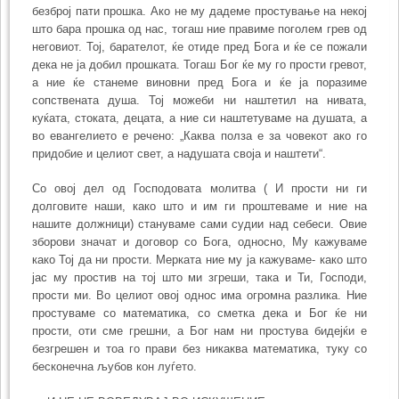
безброј пати прошка. Ако не му дадеме простување на некој
што бара прошка од нас, тогаш ние правиме поголем грев од
неговиот. Тој, барателот, ќе отиде пред Бога и ќе се пожали
дека не ја добил прошката. Тогаш Бог ќе му го прости гревот,
а ние ќе станеме виновни пред Бога и ќе ја поразиме
сопствената душа. Тој можеби ни наштетил на нивата,
куќата, стоката, децата, а ние си наштетуваме на душата, а
во евангелието е речено: „Каква полза е за човекот ако го
придобие и целиот свет, а надушата своја и наштети“.
Со овој дел од Господовата молитва ( И прости ни ги
долговите наши, како што и им ги проштеваме и ние на
нашите должници) стануваме сами судии над себеси. Овие
зборови значат и договор со Бога, односно, Му кажуваме
како Тој да ни прости. Мерката ние му ја кажуваме- како што
јас му простив на тој што ми згреши, така и Ти, Господи,
прости ми. Во целиот овој однос има огромна разлика. Ние
простуваме со математика, со сметка дека и Бог ќе ни
прости, оти сме грешни, а Бог нам ни простува бидејќи е
безгрешен и тоа го прави без никаква математика, туку со
бесконечна љубов кон луѓето.