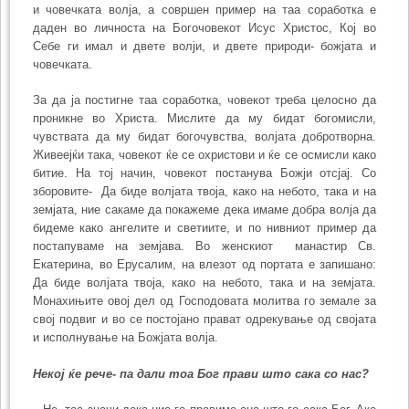
и човечката волја, а совршен пример на таа соработка е
даден во личноста на Богочовекот Исус Христос, Кој во
Себе ги имал и двете волји, и двете природи- божјата и
човечката.
За да ја постигне таа соработка, човекот треба целосно да
проникне во Христа. Мислите да му бидат богомисли,
чувствата да му бидат богочувства, волјата добротворна.
Живеејќи така, човекот ќе се охристови и ќе се осмисли како
битие. На тој начин, човекот постанува Божји отсјај. Со
зборовите- Да биде волјата твоја, како на небото, така и на
земјата, ние сакаме да покажеме дека имаме добра волја да
бидеме како ангелите и светиите, и по нивниот пример да
постапуваме на земјава. Во женскиот манастир Св.
Екатерина, во Ерусалим, на влезот од портата е запишано:
Да биде волјата твоја, како на небото, така и на земјата.
Монахињите овој дел од Господовата молитва го земале за
свој подвиг и во се постојано прават одрекување од својата
и исполнување на Божјата волја.
Некој ќе рече- па дали тоа Бог прави што сака со нас?