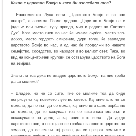
Какво е царство Божјо и како би изгледало тоа?
– Евангелистот Лука вели- „Царството Божјо е во вас
внатре“, а апостол Павле додава- „Царството Божјо не е
јадење или пиење, туку правда, мир и радост во Светиот
Дух“. Кога место гнев во нас ќе имаме љубов, место зло-
добро, место гордост- смирение, дури тогаш ќе завладее
царството Божјо во нас, а од нас ќе продолжи во нашето
семејство, соседство, во народот и во целиот свет. Така, во
вид на концентрични кругови се остварува царството на Бога
на земјава.
Значи ли тоа дека не владее царството Божјо, па ние треба
да се молиме?
– Владее, но не со сите. Ние се молиме тоа да биде
поприсутно кај повеќето луѓе во светот. Кај оние што не се
молеле, да почнат да се молат, кај оние што само вербално
се молеле, да го кажуваат тоа со вистинско молење и
покажување на дело, а кај оние што велат- Да дојде
царството твое, а постојано се грабаат за своето царство на
земјава, да се смени тој резон, да се презрат земните и
гревовните работи и да се прифатат небесните и духовните.