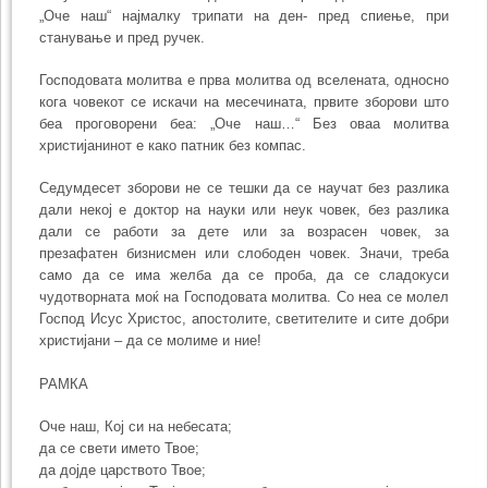
„Оче наш“ најмалку трипати на ден- пред спиење, при
станување и пред ручек.
Господовата молитва е прва молитва од вселената, односно
кога човекот се искачи на месечината, првите зборови што
беа проговорени беа: „Оче наш…“ Без оваа молитва
христијанинот е како патник без компас.
Седумдесет зборови не се тешки да се научат без разлика
дали некој е доктор на науки или неук човек, без разлика
дали се работи за дете или за возрасен човек, за
презафатен бизнисмен или слободен човек. Значи, треба
само да се има желба да се проба, да се сладокуси
чудотворната моќ на Господовата молитва. Со неа се молел
Господ Исус Христос, апостолите, светителите и сите добри
христијани – да се молиме и ние!
РАМКА
Оче наш, Кој си на небесата;
да се свети името Твое;
да дојде царството Твое;