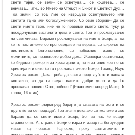
свети тајни, се вели- се осветува…, се крштева…, се
венчава… итн., во Името на Отецот и Синот и Светиот Дух…
Тоа значи, со тоа Име се извршува осветувањето или
светата тајна или богослужението. Со овие зборови- Да се
свети името твое, ние не го правиме името свето, туку ја
поседочуваме вистината дека е свето. Тоа е прославување
на светлината. Бараме прославување на името Божјо, а тоа
ќе го постигнеме со проповедање на верата, со ширење на
вистинското Богопознание, со побожниот живот, со
молитвите, со правењето добри дела. Живеејќи евангелски,
ќе бидеме пример и за христијаните, но и за оние кои не се
христијани и сите ќе го прослават името Божјо. Господ Исус
Христос рекол: „Така треба да свети пред луѓето и вашата
светлина, за да ги видат вашите добри дела и да Го
проскават вашиот Отец небесен“ (Евангелие според Матеј, 5
глава, 16 стих).
Христос рекол- „најнапред барајте ја славата на Бога и се
друго ќе ви се придаде“. Тоа значи дека ако се молиме и ако
бараме да се свети името Божјо, Бог во нас ќе всади
стравопочит. А, стравот Божји е израз и извор на богоугоден
живот кај човекот. Најпосле, преку светителите и
проповедниците се свети името Божјо, преку нивните