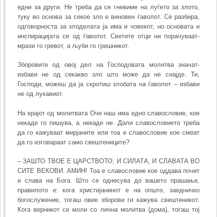
едни за други. Не треба да се гневиме на луѓето за злото,
туку во основа за секое зло е виновен ѓаволот. Се разбира,
одговорноста за злоделата ја има и човекот, но основата и
инспирацијата се од ѓаволот. Светите отци ни порачуваат-
мрази го гревот, а љуби го грешникот.
Зборовите од овој дел на Господовата молитва значат-
избави не од секакво зло што може да не снајде. Ти,
Господи, можеш да ја скротиш злобата на ѓаволот – избави
не од лукавиот.
На крајот од молитвата Оче наш има едно славословие, кое
некаде го пишува, а некаде не. Дали славословието треба
да го кажуваат мирјаните или тоа е славословие кое смеат
да го изговараат само свештениците?
– ЗАШТО ТВОЕ Е ЦАРСТВОТО, И СИЛАТА, И СЛАВАТА ВО
СИТЕ ВЕКОВИ. АМИН! Тоа е славословие кое оддава почит
и слава на Бога. Што се однесува до вашето прашање,
правилото е: кога христијанинот е на општо, заедничко
богослужение, тогаш овие зборови ги кажува свештеникот.
Кога верникот се моли со лична молитва (дома), тогаш тој