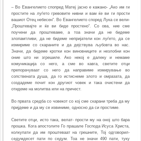
– Во Евангелието спопред Матеј јасно е кажано- „Ако им ги
простите на луѓето гревовите нивни и вам ќе ви ги прости
вашиот Отец небесен“. Во Евангелието според Лука се вели-
„Проштевајте и ќе ви биде простено“. Со ова, ние сме
поучени да проштеваме, а тоа значи да не бидеме
злопамтливи, да не бидеме непријатели кон луѓето, да се
измириме со скараните и да дејствува љубовта во нас.
Значи, да бидеме кротки кон виновниците и незлобни кон
оние што ни згрешиле. Ако некој е далеку и немаме
комуникација со него, а сме во кавга, светите отци
препорачуваат со него да направиме измирување во
сопствената душа, да го истиснеме злото и омразата, да
создадеме почит кон другиот човек и така очистени да
отидеме на молитва или на причест.
Во првата средба со човекот со кој сме скарани треба да му
пријдеме и да му се извиниме, односно да си простиме.
Светите отци, исто така, велат- прости му на оној што бара
прошка. Кога апостолите Го прашале Господа Исуса Христа,
колкупати да им проштеваат на грешните, Тој одговорил-
седумдесет пати по седум. Тоа не значи 490 пати, туку