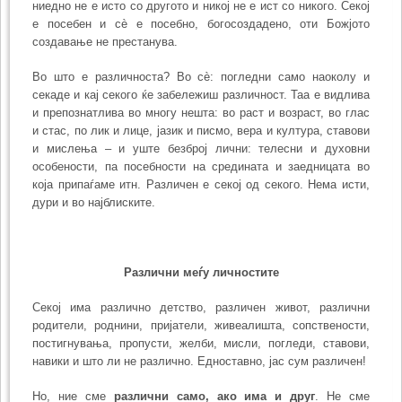
ниедно не е исто со другото и никој не е ист со никого. Секој
е посебен и сè е посебно, богосоздадено, оти Божјото
создавање не престанува.
Во што e различноста? Во сè: погледни само наоколу и
секаде и кај секого ќе забележиш различност. Таа е видлива
и препознатлива во многу нешта: во раст и возраст, во глас
и стас, по лик и лице, јазик и писмо, вера и култура, ставови
и мислења – и уште безброј лични: телесни и духовни
особености, па посебности на средината и заедницата во
која припаѓаме итн. Различен е секој од секого. Нема исти,
дури и во најблиските.
Различни меѓу личностите
Секој има различно детство, различен живот, различни
родители, роднини, пријатели, живеалишта, сопствености,
постигнувања, пропусти, желби, мисли, погледи, ставови,
навики и што ли не различно. Едноставно, јас сум различен!
Но, ние сме
различни само, ако има и друг
. Не сме