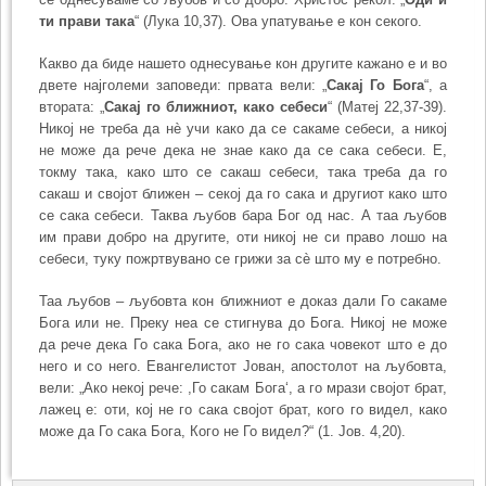
ти прави така
“ (Лука 10,37). Ова упатување е кон секого.
Какво да биде нашето однесување кон другите кажано е и во
двете најголеми заповеди: првата вели: „
Сакај Го Бога
“, а
втората: „
Сакај го ближниот, како себеси
“ (Матеј 22,37-39).
Никој не треба да нè учи како да се сакаме себеси, а никој
не може да рече дека не знае како да се сака себеси. Е,
токму така, како што се сакаш себеси, така треба да го
сакаш и својот ближен – секој да го сака и другиот како што
се сака себеси. Таква љубов бара Бог од нас. А таа љубов
им прави добро на другите, оти никој не си право лошо на
себеси, туку пожртвувано се грижи за сè што му е потребно.
Таа љубов – љубовта кон ближниот е доказ дали Го сакаме
Бога или не. Преку неа се стигнува до Бога. Никој не може
да рече дека Го сака Бога, ако не го сака човекот што е до
него и со него. Евангелистот Јован, апостолот на љубовта,
вели: „Ако некој рече: ,Го сакам Бога‘, а го мрази својот брат,
лажец е: оти, кој не го сака својот брат, кого го видел, како
може да Го сака Бога, Кого не Го видел?“ (1. Јов. 4,20).