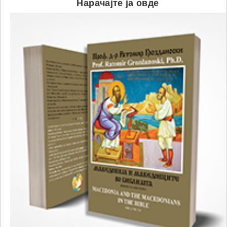
Нарачајте ја овде