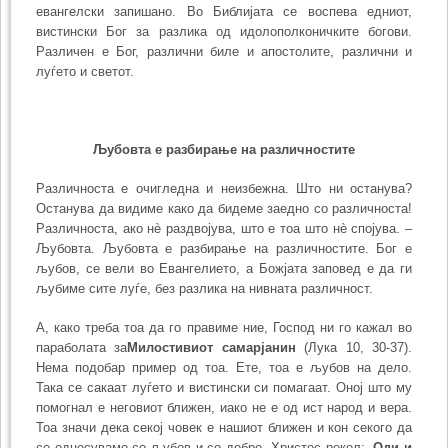
евангелски запишано. Во Библијата се воспева едниот,
вистински Бог за разлика од идолополконичките богови.
Различен е Бог, различни биле и апостолите, различни и
луѓето и светот.
Љубовта е разбирање на различностите
Различноста е очигледна и неизбежна. Што ни останува?
Останува да видиме како да бидеме заедно со различноста!
Различноста, ако нè раздвојува, што е тоа што нè спојува. –
Љубовта. Љубовта е разбирање на различностите. Бог е
љубов, се вели во Евангелието, а Божјата заповед е да ги
љубиме сите луѓе, без разлика на нивната различност.
А, како треба тоа да го правиме ние, Господ ни го кажал во
параболата за
Милостивиот самарјанин
(Лука 10, 30-37).
Нема подобар пример од тоа. Ете, тоа е љубов на дело.
Така се сакаат луѓето и вистински си помагаат. Оној што му
помогнал е неговиот ближен, иако не е од ист народ и вера.
Тоа значи дека секој човек е нашиот ближен и кон секого да
се однесуваме со љубов и со добро. Христос рекол: „
Оди и