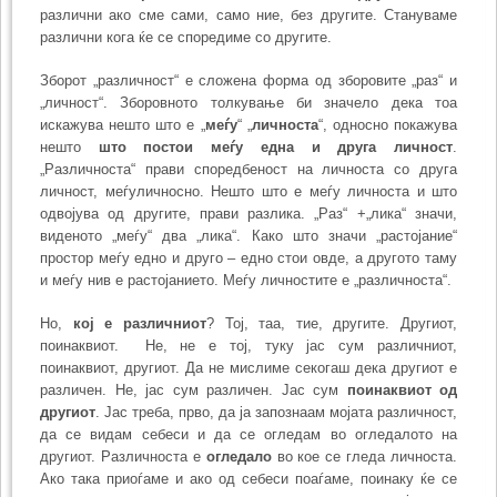
различни ако сме сами, само ние, без другите. Стануваме
различни кога ќе се споредиме со другите.
Зборот „различност“ е сложена форма од зборовите „раз“ и
„личност“. Зборовното толкување би значело дека тоа
искажува нешто што е „
меѓу
“ „
личноста
“, односно покажува
нешто
што постои меѓу една и друга личност
.
„Различноста“ прави споредбеност на личноста со друга
личност, меѓуличносно. Нешто што е меѓу личноста и што
одвојува од другите, прави разлика. „Раз“ +„лика“ значи,
виденото „меѓу“ два „лика“. Како што значи „растојание“
простор меѓу едно и друго – едно стои овде, а другото таму
и меѓу нив е растојанието. Меѓу личностите е „различноста“.
Но,
кој е различниот
? Тој, таа, тие, другите. Другиот,
поинаквиот. Нe, не e тој, туку јас сум различниот,
поинаквиот, другиот. Да не мислиме секогаш дека другиот е
различен. Не, јас сум различен. Јас сум
поинаквиот од
другиот
. Јас треба, прво, да ја запознаам мојата различност,
да се видам себеси и да се огледам во огледалото на
другиот. Различноста е
огледало
во кое се гледа личноста.
Ако така приоѓаме и ако од себеси поаѓаме, поинаку ќе се