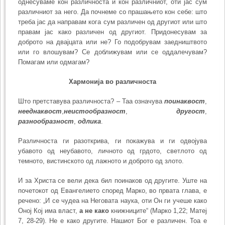
однесуваме кон различноста и кон различниот, оти јас сум
различниот за него. Да почнеме со прашањето кон себе: што
треба јас да направам кога сум различен од другиот или што
правам јас како различен од другиот. Придонесувам за
доброто на двајцата или не? Го подобрувам заедништвото
или го влошувам? Се доближувам или се оддалечувам?
Помагам или одмагам?
Хармонија во различноста
Што претставува различноста? – Таа означува
поинаквост
,
нееднаквост
,
неистообразност
,
другост
,
разнообразност
,
одлика
.
Различноста ги разоткрива, ги покажува и ги одвојува
убавото од неубавото, личното од грдото, светлото од
темното, вистинското од лажното и доброто од злото.
И за Христа се вели дека бил поинаков од другите. Уште на
почетокот од Евангелието според Марко, во првата глава, е
речено: „И се чудеа на Неговата наука, оти Он ги учеше како
Оној Кој има власт,
а не како
книжниците“ (Марко 1,22; Матеј
7, 28-29). Не е како другите. Нашиот Бог е различен. Тоа е