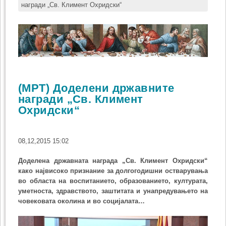
награди „Св. Климент Охридски“
(МРТ) Доделени државните
награди „Св. Климент
Охридски“
08,12,2015 15:02
Доделена државната награда „Св. Климент Охридски“
како највисоко признание за долгогодишни остварувања
во областа на воспитанието, образованието, културата,
уметноста, здравството, заштитата и унапредувањето на
човековата околина и во социјалата…