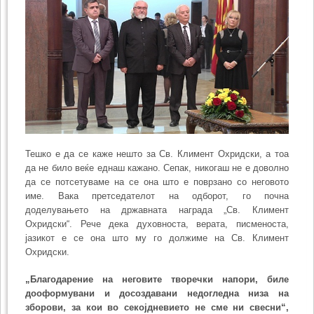
Тешко е да се каже нешто за Св. Климент Охридски, а тоа
да не било веќе еднаш кажано. Сепак, никогаш не е доволно
да се потсетуваме на се она што е поврзано со неговото
име. Вака претседателот на одборот, го почна
доделувањето на државната награда „Св. Климент
Охридски“. Рече дека духовноста, верата, писменоста,
јазикот е се она што му го должиме на Св. Климент
Охридски.
„Благодарение на неговите творечки напори, биле
дооформувани и досоздавани недогледна низа на
зборови, за кои во секојдневието не сме ни свесни“,