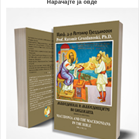
Нарачајте ја овде