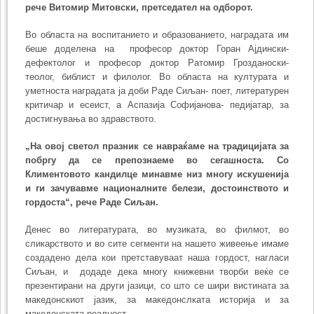
рече Витомир Митовски, претседател на одборот.
Во областа на воспитанието и образованието, наградата им
беше доделена на професор доктор Горан Ајдински-
дефектолог и професор доктор Ратомир Грозданоски-
теолог, библист и филолог. Во областа на културата и
уметноста наградата ја доби Раде Сиљан- поет, литературен
критичар и есеист, а Аспазија Софијанова- педијатар, за
достигнувања во здравството.
„На овој светол празник се навраќаме на традицијата за
побргу да се препознаеме во сегашноста. Со
Климентовото кандилце минавме низ многу искушенија
и ги зачувавме националните белези, достоинството и
гордоста“, рече Раде Сиљан.
Денес во литературата, во музиката, во филмот, во
сликарството и во сите сегменти на нашето живеење имаме
создадено дела кои претставуваат наша гордост, нагласи
Сиљан, и додаде дека многу книжевни творби веќе се
презентирани на други јазици, со што се шири вистината за
македонскиот јазик, за македонслката историја и за
македонската реалност.