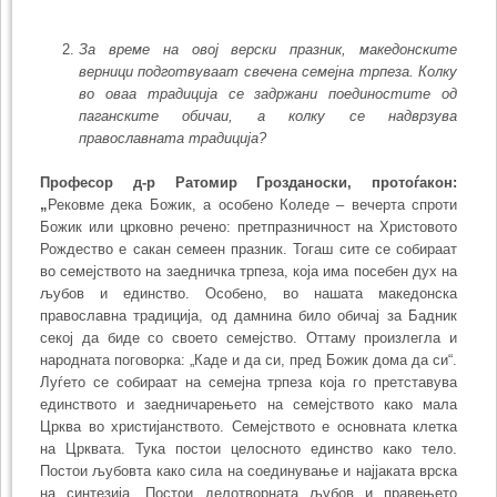
За време на овој верски празник, македонските
верници подготву­ваат свечена семејна трпеза. Колку
во оваа традиција се задржани поеди­нос­тите од
паганските обичаи, а колку се надврзува
православната тра­ди­ција?
Професор д-р Ратомир Грозданоски, протоѓакон:
„
Рековме дека Божик, а особено Коледе – вечерта спроти
Божик или црковно речено: претпразничност на Христовото
Рождество е сакан семеен праз­ник. Тогаш сите се собираат
во семејството на заедничка трпеза, која има посебен дух на
љубов и единство. Особено, во нашата македонска
православна традиција, од дам­нина било обичај за Бадник
секој да биде со своето семејство. Оттаму произ­легла и
народната поговорка: „Каде и да си, пред Божик дома да си“.
Луѓето се собираат на семејна трпеза која го претставува
единството и заедничарењето на семејството како мала
Црква во христијанството. Семејството е основната клетка
на Црквата. Тука постои целосното единство како тело.
Постои љубовта како сила на соедину­вање и најјаката врска
на синтезија. Постои делотворната љубов и праве­њето