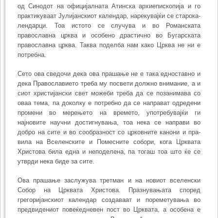
од Синодот на официјалната Атинска архи­е­пископија и го
практикуваат Јулијанскиот календар, нарекувајќи се старока­
лен­дарци. Тоа истото се случува и во Романската
православна црква и особено драстично во Бугарската
православна црква. Таква поделба нам како Црква не ни е
потребна.
Сето ова сведочи дека ова прашање не е така едноставно и
дека Право­славието треба му посвети должно внимание, а и
сиот христијански свет можеби треба да се позанимава со
оваа тема, па доколку е потребно да се направат одредени
промени во мерењето на времето, употребувајќи ги
најновите научни достигнувања, тоа нека се направи во
добро на сите и во сообразност со црковните канони и пра­
вила на Вселенските и Помесните собори, кога Црквата
Христова била една и неподелена, па тогаш тоа што ќе се
утврди нека биде за сите.
Ова прашање заслужува третман и на новиот вселенски
Собор на Црквата Христова. Празнувањата според
грегоријанскиот календар создаваат и пореме­ту­вања во
предвидениот повеќедневен пост во Црквата, а особена е