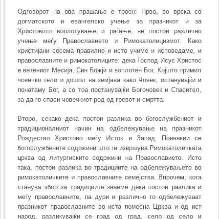
Одговорот на ова прашање е троен: Прво, во врска со
догматското и еван­гел­ско учење за празникот и за
Христовото воплотување и раѓање, не постои раз­лично
учење меѓу Православието и Римокатолицизмот. Како
христијани сосема пра­вилно и исто учиме и исповедаме, и
православните и римокатолиците: дека Господ Исус Христос
е ветениот Месија, Син Божји и воплотен Бог, Којшто примил
човечко тело и дошол на земјава како Човек, останувајќи и
понатаму Бог, а со тоа постанувајќи Богочовек и Спасител,
за да го спаси човечкиот род од гревот и смртта.
Второ, секако дека постои разлика во богослужбениот и
традиционалниот начин на одбележување на празникот
Рождество Христово меѓу Исток и Запад. Поинакви се
богослужбените содржини што ги извршува Римокатоличката
црква од литургиските содржини на Православието. Исто
така, постои разлика во тради­циите на одбележувањето во
римокатоличките и православните семеј­ства. Впро­чем, кога
станува збор за традициите знаеме дека постои разлика и
меѓу православ­ните, па дури и различно го одбележуваат
празникот православните во иста помесна Црква и од ист
народ, разликувајќи се град од град, село од село и