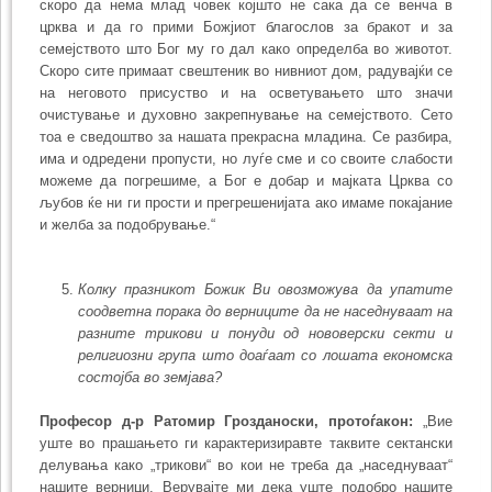
скоро да нема млад човек којшто не сака да се венча в
црква и да го прими Божјиот благослов за бракот и за
семејството што Бог му го дал како определба во животот.
Скоро сите примаат свештеник во нивниот дом, радувајќи се
на неговото присуство и на осветувањето што значи
очистување и духовно закрепнување на семејството. Сето
тоа е све­дошт­во за нашата прекрасна младина. Се разбира,
има и одредени пропусти, но луѓе сме и со своите слабости
можеме да погрешиме, а Бог е добар и мајката Црква со
љубов ќе ни ги прости и прегрешенијата ако имаме покајание
и желба за подобрување.“
Колку празникот Божик Ви овозможува да упатите
соодветна порака до верниците да не наседнуваат на
разните трикови и понуди од нововерски секти и
религиозни група што доаѓаат со лошата економска
состојба во земјава?
Професор д-р Ратомир Грозданоски, протоѓакон:
„Вие
уште во прашањето ги карактеризиравте таквите сектански
делувања како „трикови“ во кои не треба да „наседнуваат“
нашите верници. Верувајте ми дека уште подобро нашите