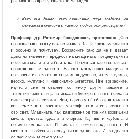
разликата во празнувањето на Велигден.“
Како вие денес, како свештено лице гледате на
денешнава младина и нивниот однос кон религијата?
Професор д-р Ратомир Грозданоски, протоѓакон:
„Ова
прашање ми е многу сакано и мило. Јас ја сакам младината
и особено ја почитувам. Возрасните како да не и даваат
доволно значење и вредност на млади­ната, потценувајќи ги
нејзините квалитети и богатства. Не сум согласен со так­виот
пристап кон младината. Нашата македонска младина е
прекрасна и со богат потенцијал на духовно, интелектуално,
верско, културно и национално богатство. Ние возрасните,
најчесто сме оптоварени со многу други прашања и
тешкотии кои­што ни ја потискаат и блокираат нашата сила во
сите сфери на животот. Нам, нај­многу нè обврзува грижата
кон семејството, работата, материјалното и сè свр­зано со
овој свет. Младината, пак, разгрижена од тоа има возвишени
мисли, чувства, иде­али и енергии. Кај нив и љубовта е
посилна од нашата. И силата е помоќна од нашата. И
мислата е побрза и попродуктивна од нашата. И кон делата
се пое­нер­гични отколку ние.