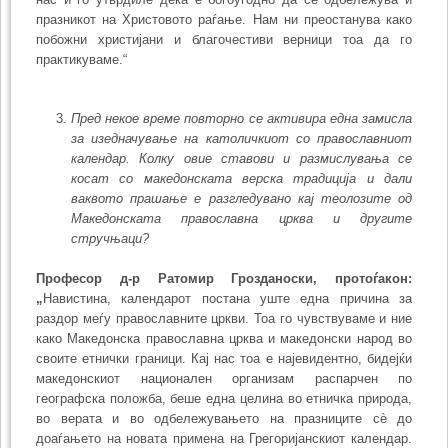
празникот на Христовото раѓање. Нам ни преостанува како
побожни христи­јани и благочестиви верници тоа да го
практикуваме.“
Пред некое време повторно се активира една замисла
за изедна­чу­вање на католичкиот со православниот
календар. Колку овие ставови и размислувања се
косат со македонската верска традиција и дали
ваквото прашање е разгледувано кај теолозите од
Македонската православна црква и другите
стручњаци?
Професор д-р Ратомир Грозданоски, протоѓакон:
„
Навистина, календарот постана уште една причина за
раздор меѓу право­славните цркви. Тоа го чувствуваме и ние
како Македонска православна црква и македонски народ во
своите етнички граници. Кај нас тоа е најевидентно, бидејќи
македонскиот национален организам распарчен по
географска положба, беше една целина во етничка природа,
во верата и во одбележувањето на празниците сè до
доаѓањето на новата примена на Грегоријанскиот календар.