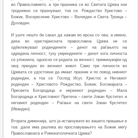
во Православието, а три празника се во Светата Црква кои
тродневно се празнуваат, тоа се: Рождество Христово –
Божик, Воскресение Христово – Велигден и Света Троица –
Духовден.
И уште нешто би сакал да кажам во врска со ова, а имено,
дека во христи­јанската православна Црква не се
одбележуваат родендените – денот на раѓањето на
одредена личност, туку умрендените – денот кога личноста
се упокоила, односно се родила за вечност, преминувајќи од
овој преоден во вечниот живот. Само три лич­ности во
Црквата се удостоени да имаат празник и по повод нивниот
роденден, а тоа се: Господ Исус Христос и Неговиот
роденден – Христовото Рождество, Божик; Бого­мајката –
Пресвета Богородица и нејзиниот роденден – Мала
Богородица и Христо­виот Претеча – свети Јован Крстител и
неговиот роденден – Раѓање на свети Јован Крстител
(Иванден).
Втората димензија, што ја истакнувате во вашето прашање е
тоа: дали има разлика во прославувањето на Божик меѓу
Православната и Римокатоличката Црква?