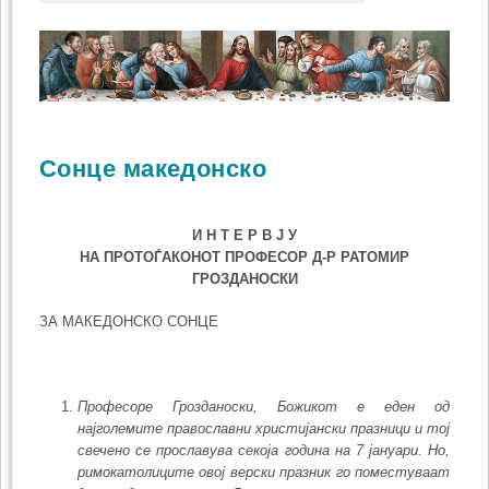
Сонце македонско
И Н Т Е Р В Ј У
НА ПРОТОЃАКОНОТ ПРОФЕСОР Д-Р РАТОМИР
ГРОЗДАНОСКИ
ЗА МАКЕДОНСКО СОНЦЕ
Професоре Грозданоски, Божикот е еден од
најголемите право­славни христијански празници и тој
свечено се прославува секоја година на 7 јануари. Но,
римокатолиците овој верски празник го поместуваат