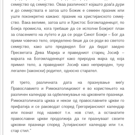
семејство од семејство. Оваа различност којашто доаѓа дури
и до семејствата е затоа што Божик е семеен празник или
уште поконкретно кажано: празник на христијан­ското семеј­
ство. Вака велиме, затоа што и Христос Богомладенецот, по
Божја промисла, кога требаше да се исполни Божјиот план
за спасението на луѓето и да се роди Синот Божји – Бог да
прими човечко тело, определено беше да се роди во светото
семеј­ство, како што предвидел Бог да бидат заедно
Пресветата Дева Марија и правед­ниот старец Јосиф –
мајката на Богомладенецот како природна мајка од која
примил тело, а праведниот Јосиф како неприроден, туку
легален (законски) родител, односно старател.
И трето, различната дата на празнување меѓу
Православието и Римокато­лицизмот е во користењето на
различен календар за одбележување на црковните празници.
Римокатоличката црква и некои од православните цркви го
прифатија и се раководат според Грегоријанскиот календар
или познат под називот т.н. нов стил, а останатите
православни цркви продолжија да ги празнуваат своите
црковни празници според Јулијанскиот календар или т.н.
стар стил.”