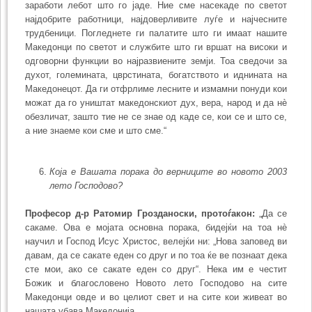
заработи лебот што го јаде. Ние сме насе­каде по светот
најдобрите работници, најдоверливите луѓе и најчесните
трудбеници. Погледнете ги палатите што ги имаат нашите
Македонци по светот и службите што ги вршат на високи и
одговорни функции во најразвиените земји. Тоа сведочи за
духот, големината, цврстината, богатството и иднината на
Македонецот. Да ги отфрлиме лесните и измамни понуди кои
можат да го уништат македонскиот дух, вера, народ и да нè
обезличат, зашто тие не се знае од каде се, кои се и што се,
а ние знаеме кои сме и што сме.“
Која е Вашата порака до верниците во новото 2003
лето Господово?
Професор д-р Ратомир Грозданоски, протоѓакон:
„Да се
сакаме. Ова е мојата основна порака, бидејќи на тоа нè
научил и Господ Исус Христос, велејќи ни: „Нова заповед ви
давам, да се сакате еден со друг и по тоа ќе ве познаат дека
сте мои, ако се сакате еден со друг“. Нека им е честит
Божик и благословено Новото лето Господово на сите
Македонци овде и во целиот свет и на сите кои живеат во
нашата убава Македонија.