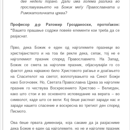
две недели порано. Дали има голема разлика во
прославувањето на Божик меѓу Право­славната и
Римока­толичката црква?
Професор д-р Ратомир Грозданоски, протоѓакон:
“
Вашето прашање содржи повеќе елементи кои треба да се
разјаснат.
Прво, дека Божик е еден од најголемите празници во
христијанството и на тоа би рекле дека, сепак, тој не е
најголемиот празник според Православието. На Запад,
Божик се смета за најголем празник, објаснувајќи го со
фактот дека нај­важно било Хрис­то­вото раѓање и доаѓањето
на Спасителот на светот, вопло­тува­њето на Синот Божји
како Богочовек. Но, Светата Православна Црква за најголем
празник го чествува Воскресението Христово – Велигден,
како што стои и во основ­ното исповедание на верата – во
символот, каде што се вели: Кој беше распнат заради нас и
заради нашето спасение и воскресна во третиот ден според
Писмото.
Ова беше првата димензија, која сакаме да ја разјасниме
дека Божик е еден од најголемите, но не и најголем празник