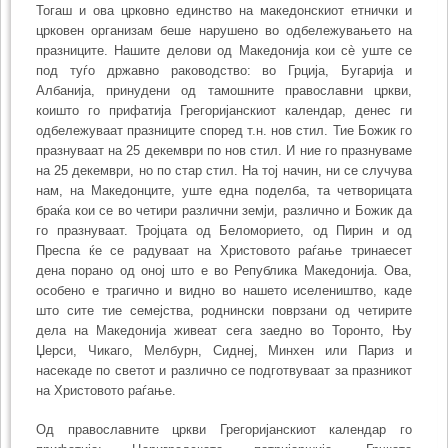
Тогаш и ова црковно единство на македонскиот етнички и
црковен организам беше нарушено во одбеле­жувањето на
празниците. Нашите делови од Македонија кои сè уште се
под туѓо државно раководство: во Грција, Бугарија и
Албанија, принудени од тамошните православни цркви,
коишто го прифатија Грегоријанскиот календар, денес ги
одбе­лежуваат празниците според т.н. нов стил. Тие Божик го
празнуваат на 25 декември по нов стил. И ние го празнуваме
на 25 декември, но по стар стил. На тој начин, ни се случува
нам, на Македонците, уште една поделба, та четворицата
браќа кои се во четири различни земји, различно и Божик да
го празнуваат. Тројцата од Беломо­рието, од Пирин и од
Преспа ќе се радуваат на Христовото раѓање тринаесет
дена порано од оној што е во Република Македонија. Ова,
особено е трагично и видно во нашето иселеништво, каде
што сите тие семејства, роднински поврзани од четирите
дела на Македонија живеат сега заедно во Торонто, Њу
Џерси, Чикаго, Мелбурн, Сиднеј, Минхен или Париз и
насекаде по светот и различно се подготвуваат за празникот
на Христовото раѓање.
Од православните цркви Грегоријанскиот календар го