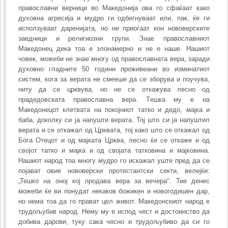
православни верници во Македонија ова го сфаќаат како
духовна агресија и мудро ги одбегнуваат или, пак, ќе ги
исползуваат даренијата, но не приоѓаат кон нововерските
заедници и религиозни групи. Знае православниот
Македонец дека тоа е злонамерно и не е наше. Нашиот
човек, можеби не знае многу од православната вера, заради
духовно гладните 50 години проживеани во изминатиот
систем, кога за верата не смееше да се зборува и поучува,
ниту да се црквува, но не се откажува лесно од
прадедовската православна вера. Тешка му е на
Македонецот клетвата на покојниот татко и дедо, мајка и
баба, доколку си ја напушти верата. Тој што си ја напуштил
верата и се откажал од Црквата, тој како што се откажал од
Бога Отецот и од мајката Црква, лесно ќе се откаже и од
својот татко и мајка и од својата татковина и мајковина.
Нашиот народ тоа многу мудро го искажал уште пред да се
појават овие нововерски протестантски секти, велејќи:
„Тешко на оној кој продава вера за вечера“. Тие денес
можеби ќе ви понудат нека­ков божикен и новогодишен дар,
но нема тоа да го прават цел живот. Македонскиот народ е
трудољубив народ. Нему му е испод чест и достоинство да
добива дарови, туку сака чесно и трудољубиво да си го