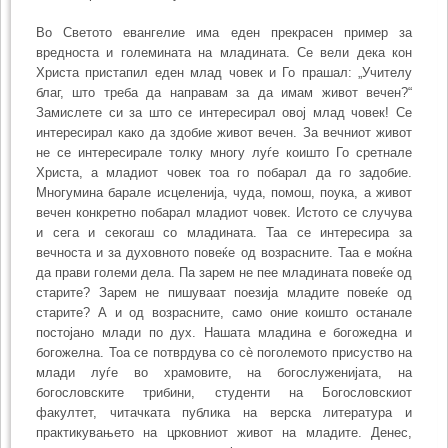
Во Светото евангелие има еден прекрасен пример за
вредноста и големи­ната на младината. Се вели дека кон
Христа пристапил еден млад човек и Го прашал: „Учителу
благ, што треба да направам за да имам живот вечен?“
Замислете си за што се интересирал овој млад човек! Се
интересирал како да здобие живот вечен. За вечниот живот
не се интересирале толку многу луѓе коишто Го сретнале
Христа, а младиот човек тоа го побарал да го задобие.
Многумина барале исцеле­нија, чуда, помош, поука, а живот
вечен конкретно побарал младиот човек. Истото се случува
и сега и секогаш со младината. Таа се интересира за
вечноста и за духов­ното повеќе од возрасните. Таа е моќна
да прави големи дела. Па зарем не пее младината повеќе од
старите? Зарем не пишуваат поезија младите повеќе од
старите? А и од возрасните, само оние коишто останале
постојано млади по дух. Нашата младина е богожедна и
богожелна. Тоа се потврдува со сè поголемото присуство на
млади луѓе во храмовите, на богослуженијата, на
богословските три­бини, студенти на Бого­слов­скиот
факултет, читачката публика на верска литера­тура и
практикувањето на црковниот живот на младите. Денес,