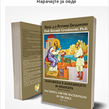
Нарачајте ја овде