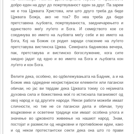
добро еден на друг до пожртвуваност еден за друг. Па зарем
не е тоа Црквата Христова, или што друго треба да биде
Црквата Божја, ако не тоа? Во неа треба да биде
претставена љубовта, пожртвуваноста, заедничарењето и
единството меѓу луѓето и Бога. И семејството кое се
соединува во името на љубовта меѓу себе и во името на
Бога, Кој на Божик се родил заради спасение на луѓето
претставува вистинска Црква. Семејната бадникова вечера,
пак, претставува и вистинско бого­служение, кога сите
заедно јадат од едно и во името на Бога и љубовта кон
луѓето и кон Бога.
Велите дека, особено, во одбележувањата на Бадник, а и на
Божик има одре­дени нехристијански елементи или пагански
обичаи, но јас ви тврдам дека Црквата токму со нејзината
духовна сила и божествена моќ го истиснала паганизмот од
овој народ и од другите народи. Некои работи можеби имаат
сличности, но тие не се пагански дела и обичаи, туку
воцрковени и осветени традици кои имаат особена улога и
значење во црковното живеење на нашиот народ. Знам,
постојат и размисли од нецрковни и противбожни идеи, како
и од некои протестантски секти дека она што го прави