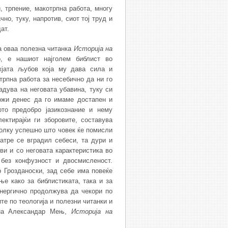
, трпение, макотрпна работа, многу
но, туку, напротив, сиот тој труд и
ат.
а оваа полезна читанка
Историја на
о, е нашиот најголем библист во
жјата љубов која му дава сила и
трпна работа за несебично да ни го
адува на неговата убавина, туку си
можи денес да го имаме достапен и
ото предобро јазикознание и нему
ектирајќи ги зборовите, составува
толку успешно што човек ќе помисли
атре се вградил себеси, та дури и
ви и со неговата карактеристика во
 без конфузност и двосмисленост.
 Грозданоски, зад себе има повеќе
е како за библистиката, така и за
енергично продолжува да чекори по
те по теологија и полезни читанки и
д на Александар Мењ,
Историја на