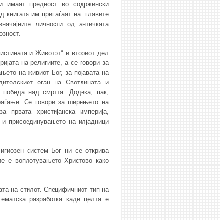
ии имаат предност во содржински
од книгата им припаѓаат на главите
значајните личности од античката
озност.
Вистината и Животот“ и вториот дел
ријата на религиите, а се говори за
њето на живиот Бог, за појавата на
одителскиот оган на Светлината и
 победа над смртта. Додека, пак,
раѓање. Се говори за ширењето на
за првата христијанска империја,
е и присоединувањето на илјадници
игиозен систем Бог ни се открива
ние е воплотувањето Христово како
ата на стилот. Специфичниот тип на
тематска разработка каде целта е