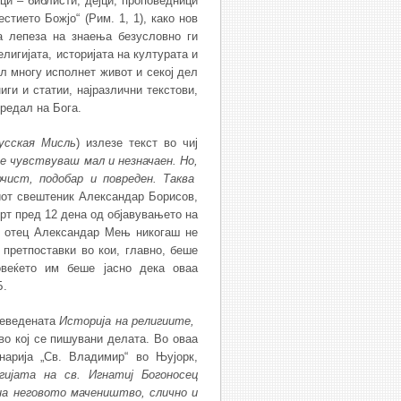
ци – библисти, дејци, проповедници
стието Божјо“ (Рим. 1, 1), како нов
а лепеза на знаења безусловно ги
лигијата, историјата на културата и
ал многу исполнет живот и секој дел
ги и статии, најразлични текстови,
редал на Бога.
усская Мисль
) излезе текст во чиј
е чувствуваш мал и незначаен. Но,
чист, подобар и повреден. Таква
иот свештеник Александар Борисов,
рт пред 12 дена од објавувањето на
на отец Александар Мењ никогаш не
претпоставки во кои, главно, беше
овеќето им беше јасно дека оваа
Б.
реведената
Историја на религиите,
во кој се пишувани делата. Во оваа
арија „Св. Владимир“ во Њујорк,
гијата на св. Игнатиј Богоносец
а неговото мачеништво, слично и