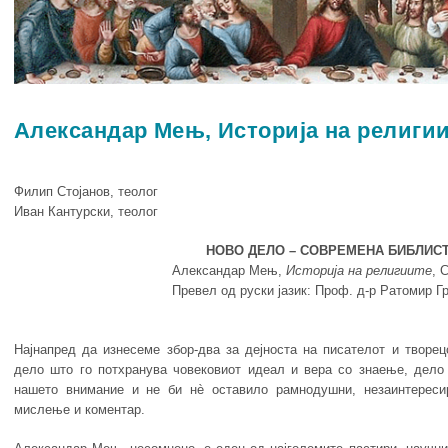
Александар Мењ, Историја на религии
Филип Стојанов, теолог
Иван Кантурски, теолог
НОВО ДЕЛО – СОВРЕМЕНА БИБЛИС
Александар Мењ,
Историја на религиите
, 
Превел од руски јазик: Проф. д-р Ратомир Г
Најнапред да изнесеме збор-два за дејноста на писателот и творец
дело што го потхранува човековиот идеал и вера со знаење, дело
нашето внимание и не би нè оставило рамнодушни, незаинтереси
мислење и коментар.