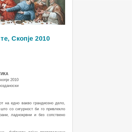
те, Скопје 2010
ТИКА
Скопје 2010
розданоски
от на едно вакво грандиозно дело,
 што со сигурност би го привлекло
рани, ладнокрвни и без сопствено