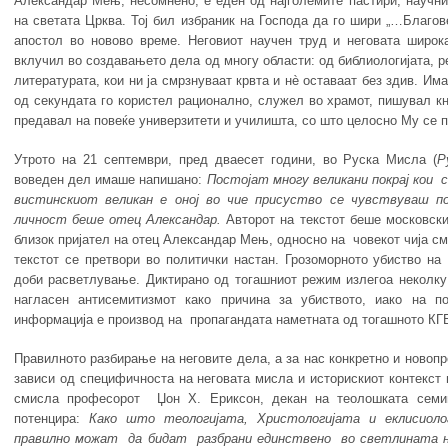
Александар Мењ, несомнено, е еден од најголемите пастири, научни
на светата Црква. Тој бил избраник на Господа да го шири „…Благове
апостол во новово време. Неговиот научен труд и неговата широк
вклучил во создавањето дела од многу области: од библиологијата, ре
литературата, кои ни ја смрзнуваат крвта и нè оставаат без здив. Им
од секундата го користел рационално, служел во храмот, пишувал кни
предавал на повеќе универзитети и училишта, со што целосно Му се п
Утрото на 21 септември, пред дваесет години, во Руска Мисла (
Р
воведен дел имаше напишано:
Постојат многу великани покрај кои с
вистинскиот великан е оној во чие присуство се чувствуваш по
личност беше отец Александар.
Авторот на текстот беше московск
близок пријател на отец Александар Мењ, односно на човекот чија см
текстот се претвори во политички настан. Грозоморното убиство 
доби расветлување. Диктирано од тогашниот режим излегоа неколку 
нагласен антисемитизмот како причина за убиството, иако на п
информација е производ на пропагандата наметната од тогашното КГ
Правилното разбирање на неговите дела, а за нас конкретно и новоп
зависи од специфичноста на неговата мисла и историскиот контекст 
смисла професорот Џон Х. Ериксон, декан на теолошката семин
потенцира:
Како што теологијата, Христологијата и еклисиоло
правилно можат да бидат разбрани единствено во светлината н