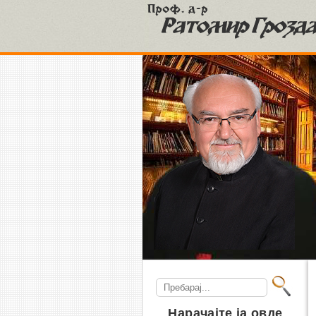
S
Search
for:
Нарачајте ја овде