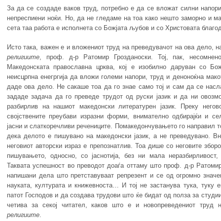
За да се создаде ваков труд, потребно е да се вложат силни напори
непреспиени ноќи. Но, да не гледаме на тоа како нешто заморно и мач
сета таа работа e исполнета со Божјата љубов и со Христовата благод
Исто така, важен е и вложениот труд на преведувачот на ова дело, н
религиите
, проф. д-р Ратомир Грозданоски. Тој, пак, несомнен
Македонската православна црква, кој е изобилно даруван со Бо
неисцрпна енегргија да вложи големи напори, труд и деноноќна мако
даде ова дело. Не сакаше тоа да го знае само тој и сам да се насл
зададе задача да го преведе трудот од руски јазик и да ни овоз
разбирлив на нашиот македонски литературен јазик. Преку негов
својствените преубави изразни форми, внимателно одбирајќи и сел
јасни и слаткоречливи речениците. Помакедончувањето го направил 
дека делото е пишувано на македонски јазик, а не преведувано. Вн
неговиот авторски израз е препознатлив. Тоа дише со неговите зборо
пишувањето, односно, со јаснотија, без ни мала неразбирливост,
Таквата успешност во преводот доаѓа оттаму што проф. д-р Ратомир
напишани дела што претставуваат репрезент и се од огромно значењ
науката, културата и книжевноста… И тој не застанува тука, туку 
патот Господов и да создава трудови што ќе бидат од полза за студии
четива за секој читател, каков што е и новопреведениот тру
религиите
.