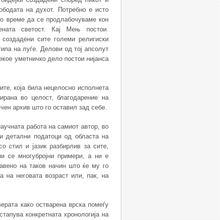
ободата на духот. Потребно е исто
то време да се продлабочуваме кон
вената светост. Кај Мењ постои
е создадени сите големи религиски
типа на луѓе. Делови од тој апсолут
секое уметничко дело постои нијанса
ите, која била нецелосно исполнета
ирана во целост, благодарение на
учен архив што го оставил зад себе.
аучната работа на самиот автор, во
 и детални податоци од областа на
со стил и јазик разбирлив за сите,
ни се многубројни примери, а ни е
равено на таков начин што ќе му го
а на неговата возраст или, пак, на
верата како остварена врска помеѓу
астапува конкретната хронологија на