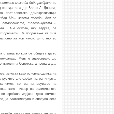
инствено може да биде разбрана во
д статијата на д-р Валас Л. Даниел,
а пост-советска демократизација
ндар Мењ зазема посебен дел во
а отвореноста, толеранцијата и
ква …Тие основи, тој верува, се
авторитети. За поправање на тие
инатото на нов начин, што тој го
а статија во која се обидува да го
Александар Мењ е адресирано до
те митови на Советската пропаганда.
еативноста како основна одлика на
а руските филозофи на религијата:
нализмот, т.е. за нагласување на
нова како извор на религиозното
 се среќава идејата дека самото
се, ја благословува и спасува сета
 бидејќи создадени според ликот и