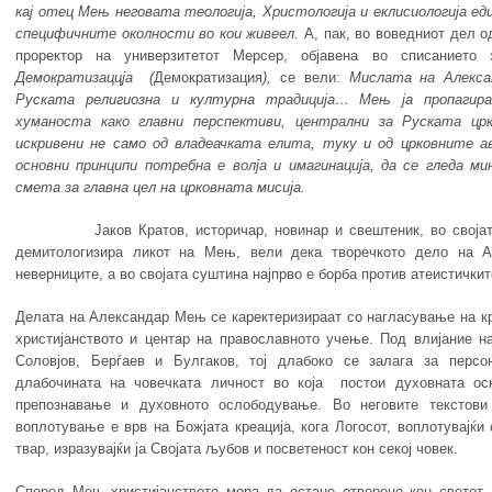
кај отец Мењ неговата теологија, Христологија и еклисиологија ед
специфичните околности во кои живеел.
А, пак, во воведниот дел о
проректор на универзитетот Мерсер, објавена во списанието з
Демократизаццја
(
Демократизация
)
,
се вели:
Мислата на Алекса
Руската религиозна и културна традиција… Мењ ја пропагир
хуманоста како главни перспективи, централни за Руската цр
искривени не само од владеачката елита, туку и од црковните 
основни принципи потребна е волја и имагинација, да се гледа м
смета за главна цел на црковната мисија.
Јаков Кратов, историчар, новинар и свештеник, во својат
демитологизира ликот на Мењ, вели дека творечкото дело на 
неверниците, а во својата суштина најпрво е борба против атеистички
Делата на Александар Мењ се каректеризираат со нагласување на кр
христијанството и центар на православното учење. Под влијание н
Соловјов, Берѓаев и Булгаков, тој длабоко се залага за персо
длабочината на човечката личност во која постои духовната ос
препознавање и духовното ослободување. Во неговите текстови
воплотување е врв на Божјата креација, кога Логосот, воплотувајќи 
твар, изразувајќи ја Својата љубов и посветеност кон секој човек.
Според Мењ христијанството мора да остане отворено кон светот,