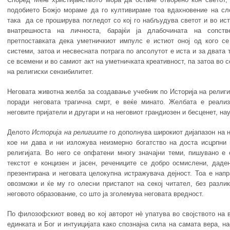
подобието Божјо мораме да го култивираме тоа вдахновение на сл
така да се проширува погледот со кој го набљудува светот и во ис
внатрешноста на личноста, барајќи ја длабочината на сопст
претпоставката дека уметничкиот импулс е истиот оној од кого с
системи, затоа и несвесната потрага по апсолутот е иста и за двата 
се всемени и во самиот акт на уметничката креативност, па затоа во 
на религиски сензибилитет.
Неговата животна желба за создавање учебник по Историја на религи
поради неговата трагична смрт, е веќе минато. Желбата е реализ
неговите пријатели и другари и на неговиот грандиозен и бесценет, на
Делото
Историја на религиите
го дополнува широкиот дијапазон на н
кое ни дава и ни изложува неизмерно богатство на доста исцрпни
религијата. Во него се опфатени многу значајни теми, пишувано е 
текстот е концизен и јасен, речениците се добро осмислени, даде
презентирана и неговата целокупна истражувача дејност. Тоа е нап
овозможи и ќе му го олесни пристапот на секој читател, без разлик
неговото образование, со што ја зголемува неговата вредност.
По филозофскиот вовед во кој авторот нè упатува во својството на 
единката и Бог и интуицијата како спознајна сила на самата вера, н