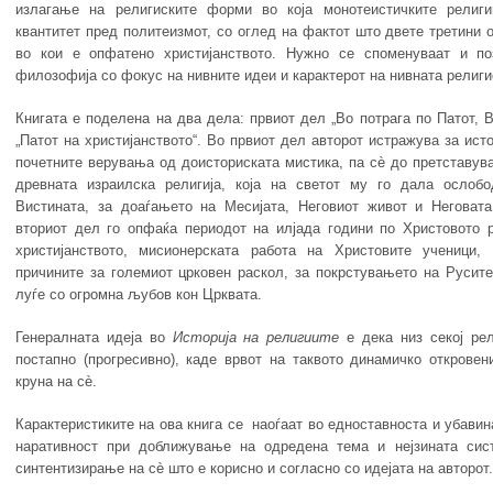
излагање на религиските форми во која монотеистичките религ
квантитет пред политеизмот, со оглед на фактот што двете третини 
во кои е опфатено христијанството. Нужно се споменуваат и по
филозофија со фокус на нивните идеи и карактерот на нивната религи
Книгата е поделена на два дела: првиот дел „Во потрага по Патот, 
„Патот на христијанството“. Во првиот дел авторот истражува за исто
почетните верувања од доисториската мистика, па сè до претставува
древната израилска религија, која на светот му го дала ослоб
Вистината, за доаѓањето на Месијата, Неговиот живот и Неговата
вториот дел го опфаќа периодот на илјада години по Христовото 
христијанството, мисионерската работа на Христовите ученици, 
причините за големиот црковен раскол, за покрстувањето на Русит
луѓе со огромна љубов кон Црквата.
Генералната идеја во
Историја на религиите
е дека низ секој рел
постапно (прогресивно), каде врвот на таквото динамичко открове
круна на сè.
Карактеристиките на ова книга се наоѓаат во едноставноста и убавин
наративност при доближување на одредена тема и нејзината сис
синтентизирање на сè што е корисно и согласно со идејата на авторот.