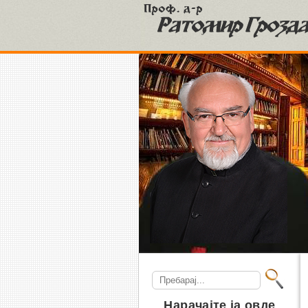
S
Search
for:
Нарачајте ја овде