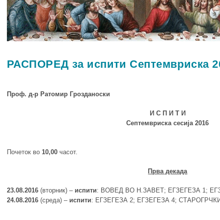
РАСПОРЕД за испити Септемвриска 2
Проф. д-р Ратомир Грозданоски
И С П И Т И
Септемвриска сесија 2016
Почеток во
10,00
часот.
Прва декада
23.08.2016
(вторник) –
испити
: ВОВЕД ВО Н.ЗАВЕТ; ЕГЗЕГЕЗА 1; ЕГ
24.08.2016
(среда) –
испити
: ЕГЗЕГЕЗА 2; ЕГЗЕГЕЗА 4; СТАРОГРЧКИ