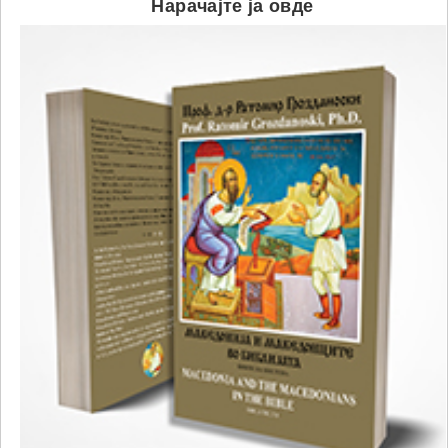
Нарачајте ја овде