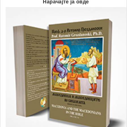
Нарачајте ја овде