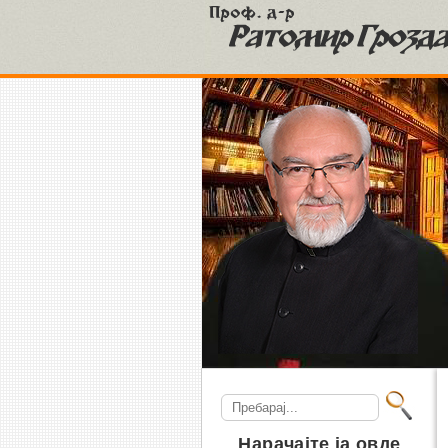
S
Search
for:
Нарачајте ја овде