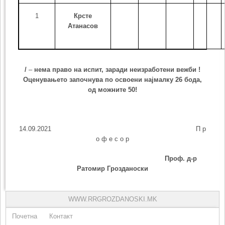
1
Крсте
Атанасов
/
–
нема право на испит, заради неизработени вежби !
Оценувањето започнува по освоени најмалку
26
бода,
од можните 50!
14.09.2021 П р
о ф е с о р
Проф. д-р
Ратомир Грозданоски
WWW.RRGROZDANOSKI.MK
Почетна
Контакт