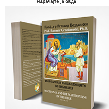
Нарачајте ја овде