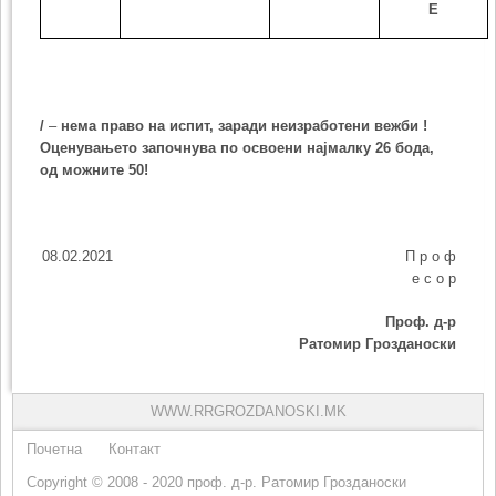
E
/
–
нема право на испит, заради неизработени вежби !
Оценувањето започнува по освоени најмалку
26
бода,
од можните 50!
08.02.2021 П р о ф
е с о р
Проф. д-р
Ратомир Грозданоски
WWW.RRGROZDANOSKI.MK
Почетна
Контакт
Copyright © 2008 - 2020 проф. д-р. Ратомир Грозданоски