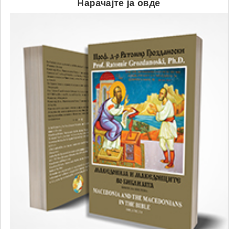
Нарачајте ја овде