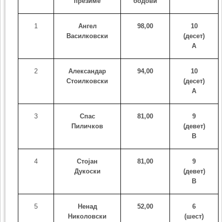
презиме
бодови
1
Ангел
98,00
10
Василковски
(десет)
А
2
Александар
94,00
10
Стоилковски
(десет)
А
3
Спас
8
1
,00
9
Пиличков
(девет)
B
4
Стојан
8
1
,00
9
Дукоски
(девет)
B
5
Ненад
52,00
6
Николовски
(шест)