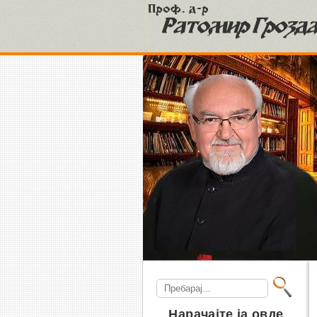
S
Search
for:
Нарачајте ја овде