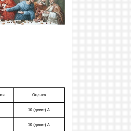
ови
Оценка
10 (десет) А
10 (десет) А