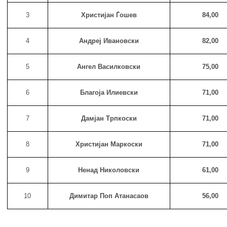
3
Христијан Ѓошев
84,00
4
Андреј Ивановски
82,00
5
Ангел Василковски
75,00
6
Благоја Илиевски
71,0
0
7
Дамјан Трпкоски
71,00
8
Христијан Маркоски
71,00
9
Ненад Николовски
61,00
10
Димитар Поп Атанасаов
56,00