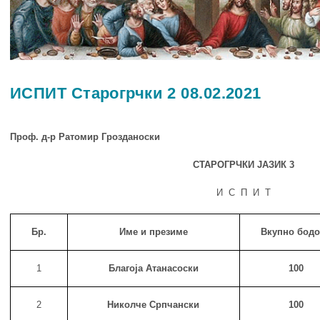
ИСПИТ Старогрчки 2 08.02.2021
Проф. д-р Ратомир Грозданоски
СТАРОГРЧКИ ЈАЗИК
3
И С П И Т
Бр.
Име и презиме
Вкупно бод
1
Благоја Атанасоски
100
2
Николче Српчански
100