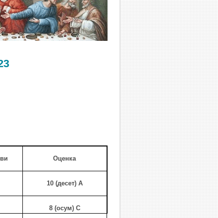
23
ови
Оценка
10 (десет) А
8 (осум) C