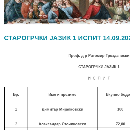
СТАРОГРЧКИ ЈАЗИК 1 ИСПИТ 14.09.20
Проф. д-р Ратомир Грозданоски
СТАРОГРЧКИ ЈАЗИК
1
И С П И Т
Бр.
Име и презиме
Вкупно бод
1
Димитар Мијалковски
1
00
2
Александар Стоилковски
72,00