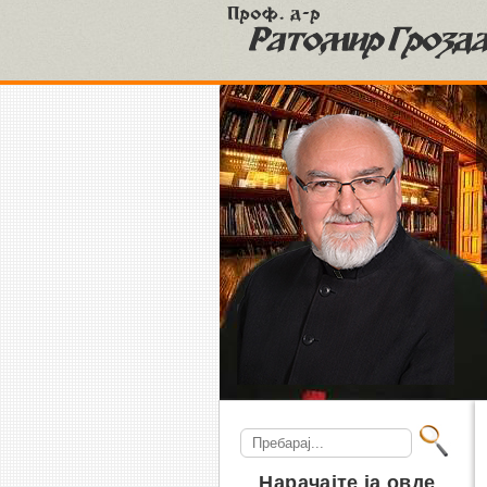
S
Search
for:
Нарачајте ја овде