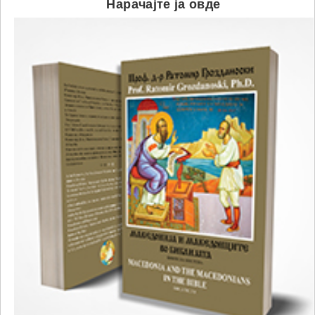
Нарачајте ја овде