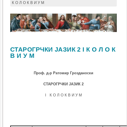
К О Л О К В И У М
СТАРОГРЧКИ ЈАЗИК 2 I К О Л О К
В И У М
Проф. д-р Ратомир Грозданоски
СТАРОГРЧКИ
ЈАЗИК 2
I К О Л О К В И У М