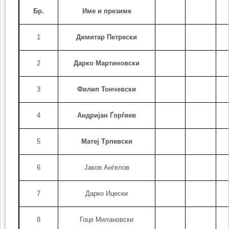
Бр.
Име и презиме
1
Димитар Петрески
2
Дарко Мартиновски
3
Филип Тончевски
4
Андријан Ѓорѓиев
5
Матеј Трпевски
6
Јаков Анѓелов
7
Дарко Ицески
8
Гоце Милановски