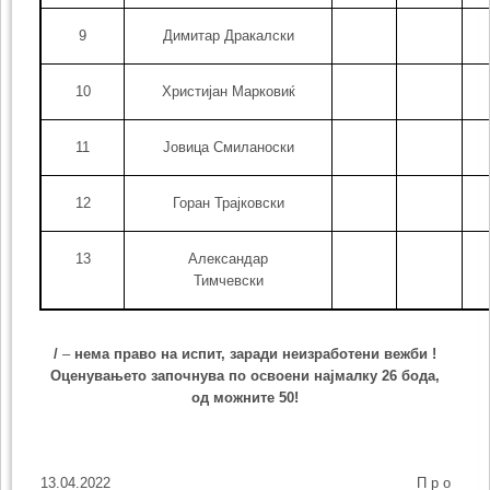
9
Димитар Дракалски
10
Христијан Марковиќ
11
Јовица Смиланоски
12
Горан Трајковски
13
Александар
Тимчевски
/
–
нема право на испит, заради неизработени вежби !
Оценувањето започнува по освоени најмалку
26
бода,
од можните 50!
13.04.2022 П р о