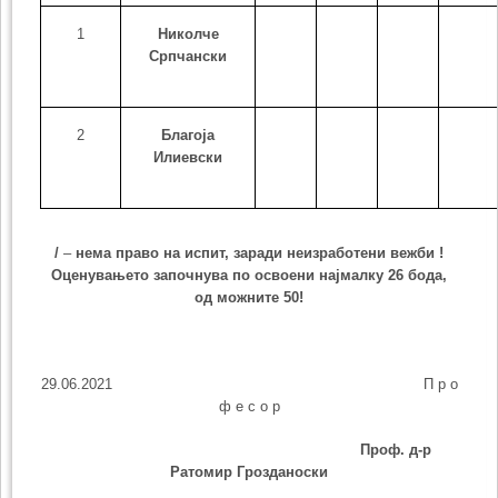
1
Николче
Српчански
2
Благоја
Илиевски
/
–
нема право на испит, заради неизработени вежби !
Оценувањето започнува по освоени најмалку
26
бода,
од можните 50!
29.06.2021 П р о
ф е с о р
Проф. д-р
Ратомир Грозданоски