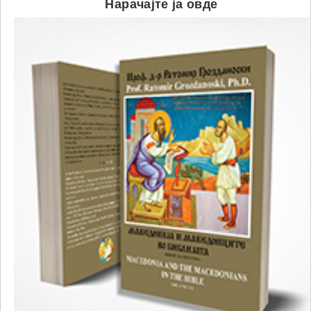
Нарачајте ја овде