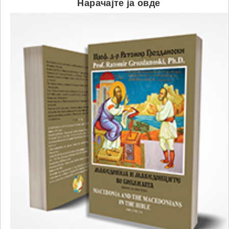
Нарачајте ја овде