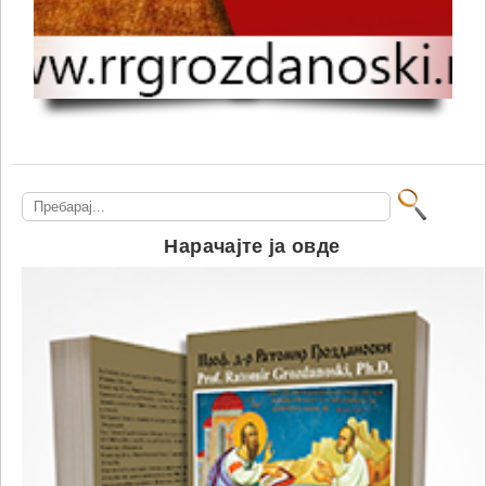
Search
for:
Нарачајте ја овде