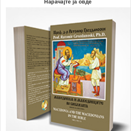
Нарачајте ја овде