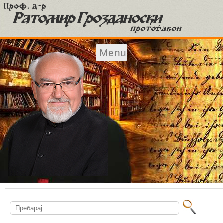
Menu
Skip to content
Search
for: