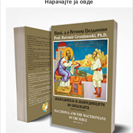
Нарачајте ја овде