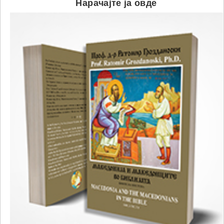
Нарачајте ја овде