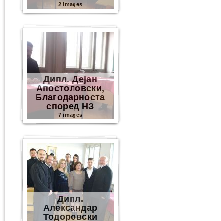
2 images
Дипл. Дејан
Апостоловски,
Благодарноста
според НЗ
7 images
Дипл.
Александар
Тодоровски