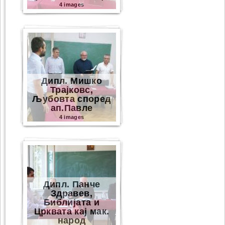
4 images
Дипл. Мишко
Трајковс,
Љубовта според
ап.Павле
4 images
Дипл. Панче
Здравев,
Библијата и
Црквата кај мак.
народ