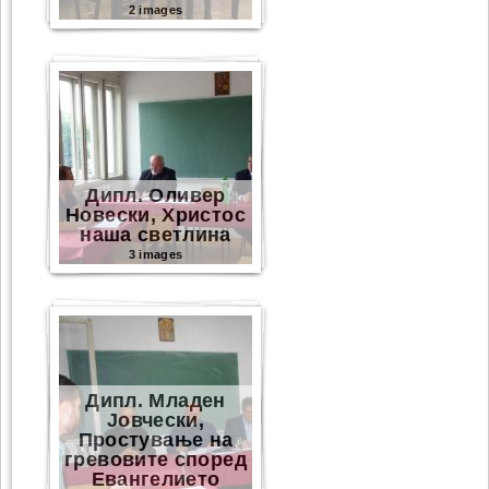
2 images
Дипл. Оливер
Новески, Христос
наша светлина
3 images
Дипл. Младен
Јовчески,
Простување на
гревовите според
Eвангелието