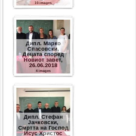
10 images
Дипл. Марко
Спасовски,
Децата според
Новиот завет,
26.06.2018
4 images
Дипл. Стефан
Јанковски,
Смртта на Господ
Исус Христос