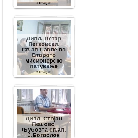
4 images
Дипл. Петар
Петковски,
Св.ап.Павле во
Второто
мисионерско
патување
6 images
Дипл. Стојан
Пешовс,
Љубовта сп.ап.
Ј.Богослов