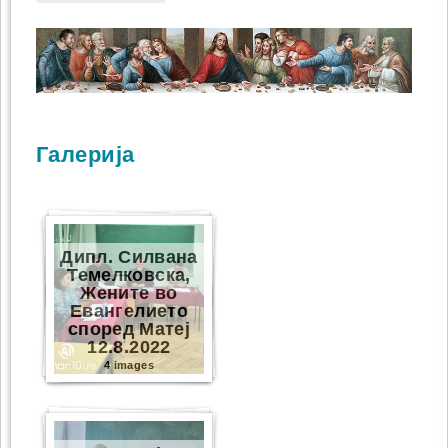
Галерија
Дипл. Силвана
Темелковска,
Жените во
Евангелието
според Матеј
12.8.2022
4 images