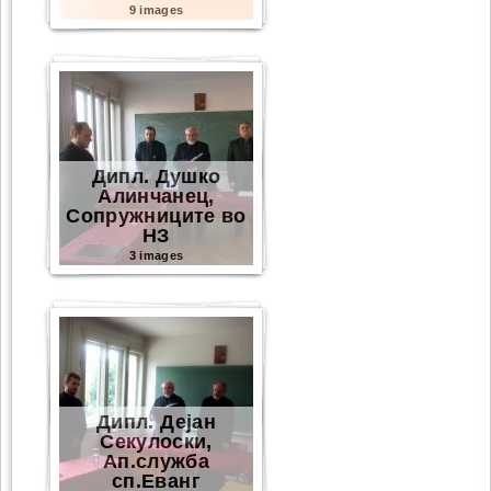
9 images
Дипл. Душко
Алинчанец,
Сопружниците во
НЗ
3 images
Дипл. Дејан
Секулоски,
Ап.служба
сп.Еванг