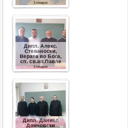
2 images
Дипл. Алекс.
Стеваноски,
Верата во Бога,
сп. св.ап.Павле
3 images
Дипл. Даниел
Дончовски