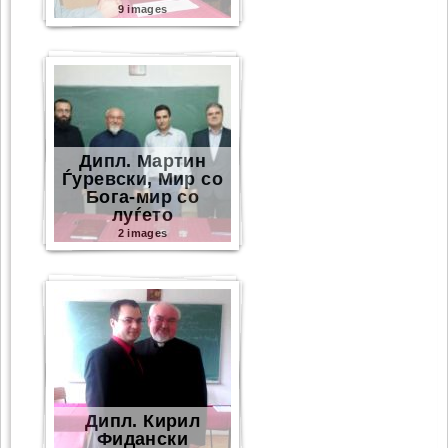
9 images
Дипл. Мартин
Ѓуревски, Мир со
Бога-мир со
луѓето
2 images
Дипл. Кирил
Фидански