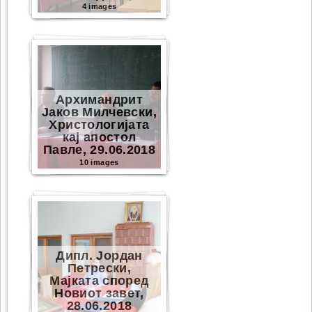
4 images
Архимандрит
Јаков Милчевски,
Христологијата
кај апостол
Павле, 29.06.2018
10 images
Дипл. Јордан
Петрески,
Мајката според
Новиот завет,
28.06.2018