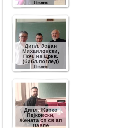
6 images
Дипл. Јован
Михаиловски,
Поч. на Цркв.
(библ.поглед)
5 images
Дипл. Жарко
Пејковски,
Жената сп св ап
Павле