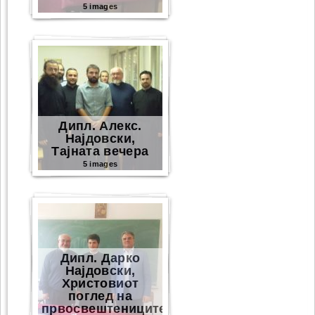
5 images
Дипл. Алекс.
Најдовски,
Тајната вечера
5 images
Дипл. Дарко
Најдовски,
Христовиот
поглед на
првосвештениците