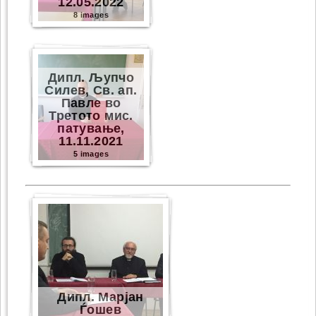
12.05.2022
8 images
Дипл. Љупчо
Силев, Св. ап.
Павле во
Третото мис.
патување,
11.11.2021
5 images
Дипл. Марјан
Ѓошев