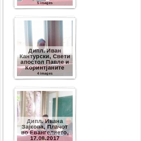
5 images
Дипл. Иван
Кантурски, Свети
апостол Павле и
Коринтјаните
4 images
Дипл. Ивана
Зајкова, Плачот
во Евангелието,
17.08.2017