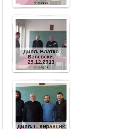
4 images
Дипл. Влатко
Велевски,
25.12.2013
7 images
Дипл. Г. Киранџиќ