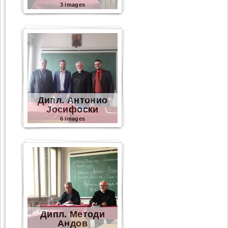
3 images
Дипл. Антонио
Јосифоски
6 images
Дипл. Методи
Андов