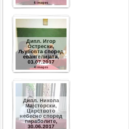
6 images
Дипл. Игор
Острески,
Љубовта според
евангелијата,
03.07.2017
4 images
Дипл. Никола
Мајсторски,
Царството
небесно според
параболите,
30.06.2017