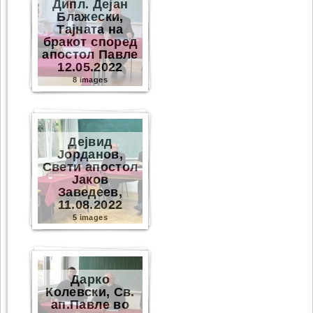
Дипл. Дејан
Блажески,
Тајната на
бракот според
апостол Павле
12.05.2022
8 images
Дејвид
Јорданов,
Свети апостол
Јаков
Заведеев,
11.08.2022
5 images
Дарко
Колевски, Св.
ап.Павле во