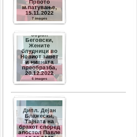
Првото
м.патување,
15.11.2022
7 images
Зоран
Беговски,
Жените
блудници во
Новиот завет
и нивната
преобразба,
20.12.2022
6 images
Дипл. Дејан
Блажески,
Тајната на
бракот според
апостол Павле