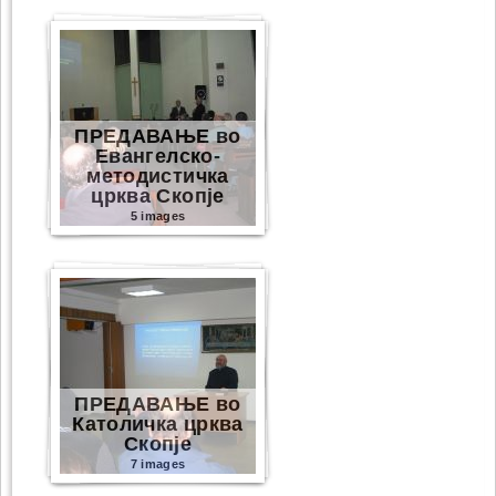
ПРЕДАВАЊЕ во
Евангелско-
методистичка
црква Скопје
5 images
ПРЕДАВАЊЕ во
Католичка црква
Скопје
7 images