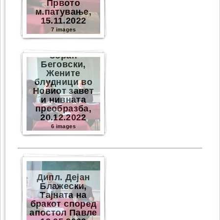
Првото
м.патување,
15.11.2022
7 images
Зоран
Беговски,
Жените
блудници во
Новиот завет
и нивната
преобразба,
20.12.2022
6 images
Дипл. Дејан
Блажески,
Тајната на
бракот според
апостол Павле