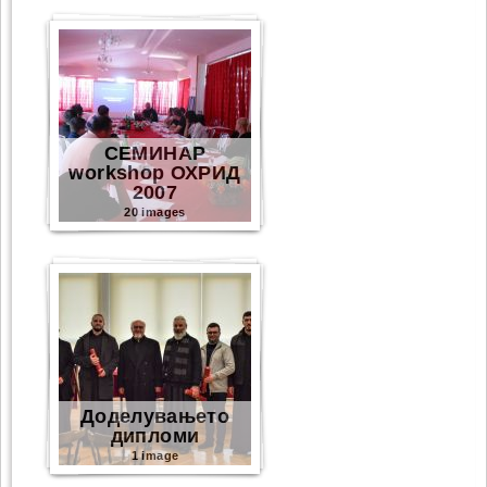
СЕМИНАР
workshop ОХРИД
2007
20 images
Доделувањето
дипломи
1 image