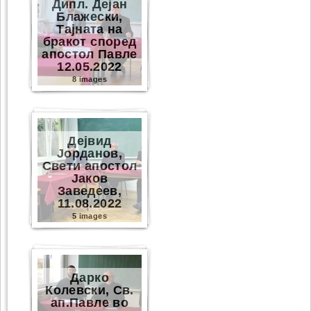
Дипл. Дејан
Блажески,
Тајната на
бракот според
апостол Павле
12.05.2022
8 images
Дејвид
Јорданов,
Свети апостол
Јаков
Заведеев,
11.08.2022
5 images
Дарко
Колевски, Св.
ап.Павле во