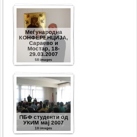
Меѓународна
КОНФЕРЕНЦИЈА,
Сараево и
Мостар, 18-
29.03.2007
58 images
ПБФ студенти од
УКИМ мај 2007
10 images