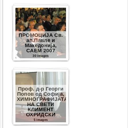
ПРОМОЦИЈА Св.
ап.Павле и
Македонија,
САЕМ 2007
30 images
Проф. д-р Георги
Попов од Софија,
ХИМНОГРАФИЈАТА
НА СВЕТИ
КЛИМЕНТ
ОХРИДСКИ
5 images