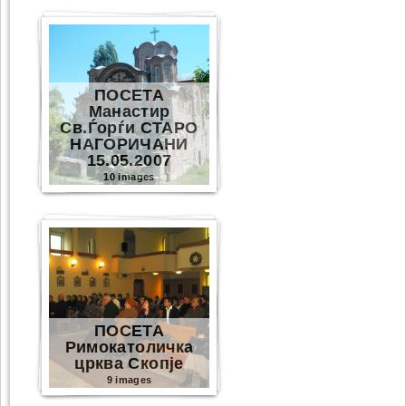
ПОСЕТА
Манастир
Св.Ѓорѓи СТАРО
НАГОРИЧАНИ
15.05.2007
10 images
ПОСЕТА
Римокатоличка
црква Скопје
9 images