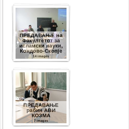
ПРЕДАВАЊЕ на
Факултетот за
исламски науки,
Кондово-Скопје
14 images
ПРЕДАВАЊЕ
рабин АВИ
КОЗМА
7 images