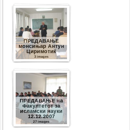
ПРЕДАВАЊЕ
монсињар Антун
Циримотиќ
3 images
ПРЕДАВАЊЕ на
Факултетот за
исламски науки
12.12.2007
27 images