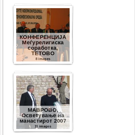
КОНФЕРЕНЦИЈА
Меѓурелигиска
соработка,
ТЕТОВО
8 images
МАВРОВО,
Осветување на
манастирот 2007
11 images