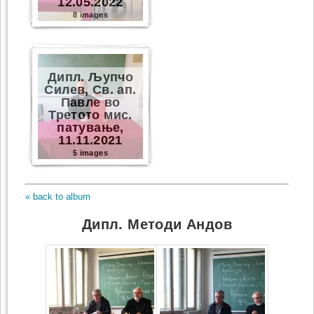
12.05.2022
8 images
Дипл. Љупчо
Силев, Св. ап.
Павле во
Третото мис.
патување,
11.11.2021
5 images
« back to album
Дипл. Методи Андов