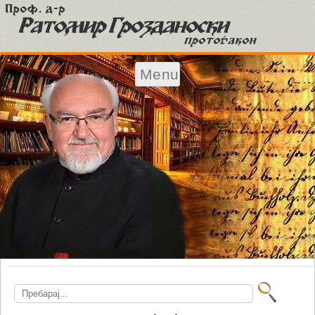
Menu
Skip to content
Search
for: