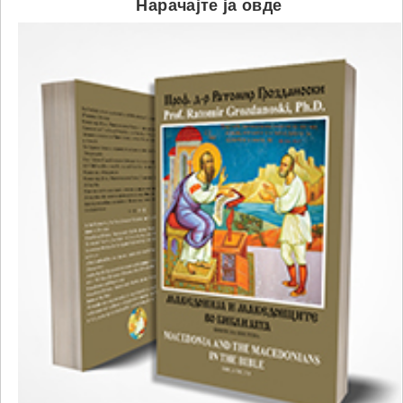
Нарачајте ја овде