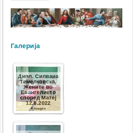
Галерија
Дипл. Силвана
Темелковска,
Жените во
Евангелието
според Матеј
12.8.2022
4 images