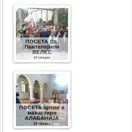
ПОСЕТА Св.
Пантелејмон
ВЕЛЕС
20 images
ПОСЕТА цркви и
манастири
АЛАБАНИЈА
20 images