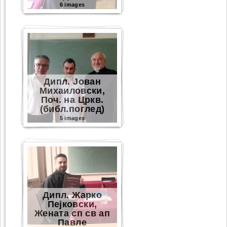
6 images
Дипл. Јован
Михаиловски,
Поч. на Цркв.
(библ.поглед)
5 images
Дипл. Жарко
Пејковски,
Жената сп св ап
Павле