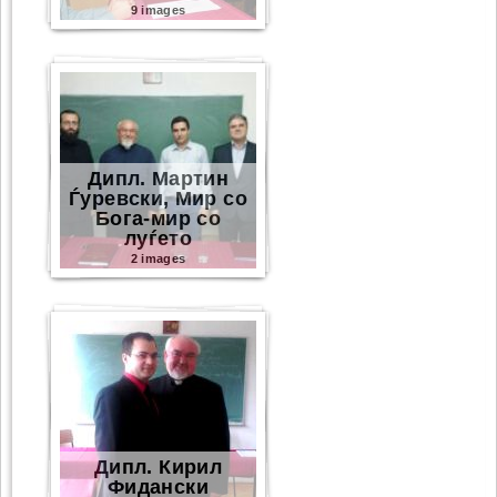
9 images
Дипл. Мартин
Ѓуревски, Мир со
Бога-мир со
луѓето
2 images
Дипл. Кирил
Фидански