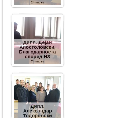
2 images
Дипл. Дејан
Апостоловски,
Благодарноста
според НЗ
7 images
Дипл.
Александар
Тодоровски