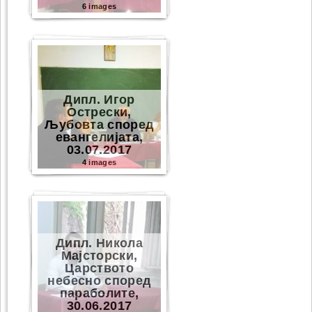
6 images
Дипл. Игор
Острески,
Љубовта според
евангелијата,
03.07.2017
4 images
Дипл. Никола
Мајсторски,
Царството
небесно според
параболите,
30.06.2017