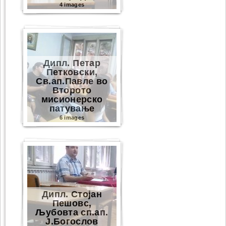
4 images
Дипл. Петар
Петковски,
Св.ап.Павле во
Второто
мисионерско
патување
6 images
Дипл. Стојан
Пешовс,
Љубовта сп.ап.
Ј.Богослов