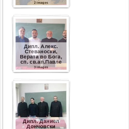
2 images
Дипл. Алекс.
Стеваноски,
Верата во Бога,
сп. св.ап.Павле
3 images
Дипл. Даниел
Дончовски