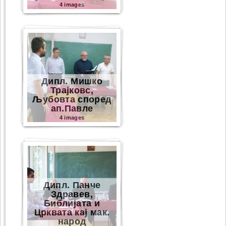
4 images
Дипл. Мишко
Трајковс,
Љубовта според
ап.Павле
4 images
Дипл. Панче
Здравев,
Библијата и
Црквата кај мак.
народ