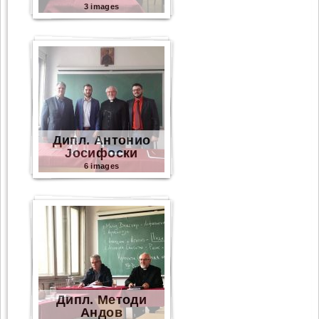
3 images
Дипл. Антонио
Јосифоски
6 images
Дипл. Методи
Андов