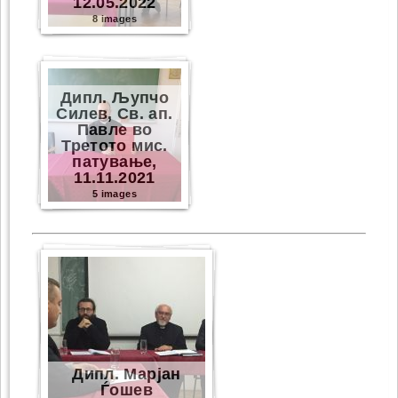
12.05.2022
8 images
Дипл. Љупчо
Силев, Св. ап.
Павле во
Третото мис.
патување,
11.11.2021
5 images
Дипл. Марјан
Ѓошев