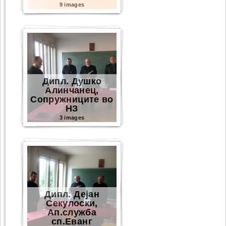
9 images
Дипл. Душко
Алинчанец,
Сопружниците во
НЗ
3 images
Дипл. Дејан
Секулоски,
Ап.служба
сп.Еванг