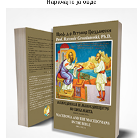
Нарачајте ја овде