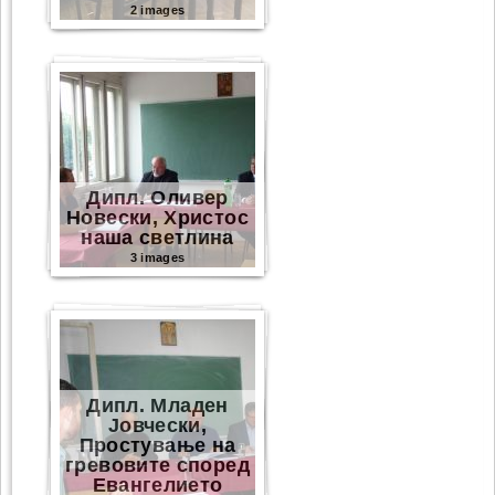
2 images
Дипл. Оливер
Новески, Христос
наша светлина
3 images
Дипл. Младен
Јовчески,
Простување на
гревовите според
Eвангелието