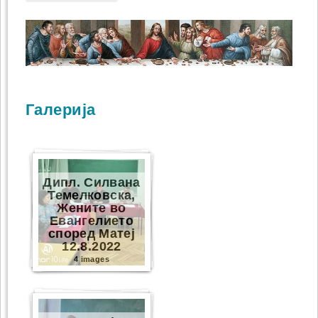
Галерија
Дипл. Силвана
Темелковска,
Жените во
Евангелието
според Матеј
12.8.2022
4 images