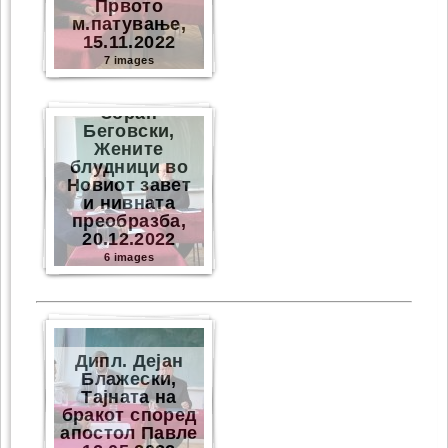
Првото
м.патување,
15.11.2022
7 images
Зоран
Беговски,
Жените
блудници во
Новиот завет
и нивната
преобразба,
20.12.2022
6 images
Дипл. Дејан
Блажески,
Тајната на
бракот според
апостол Павле