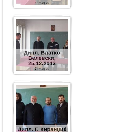
4 images
Дипл. Влатко
Велевски,
25.12.2013
7 images
Дипл. Г. Киранџиќ