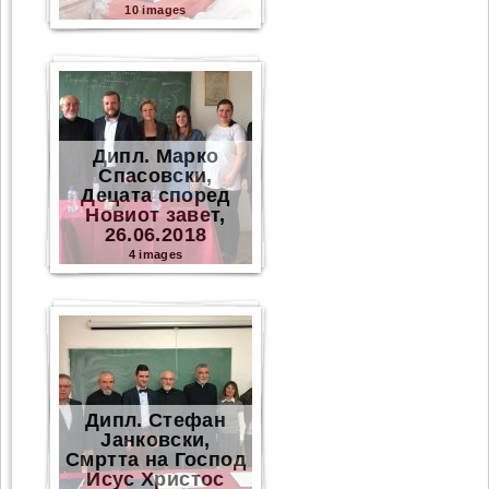
10 images
Дипл. Марко
Спасовски,
Децата според
Новиот завет,
26.06.2018
4 images
Дипл. Стефан
Јанковски,
Смртта на Господ
Исус Христос