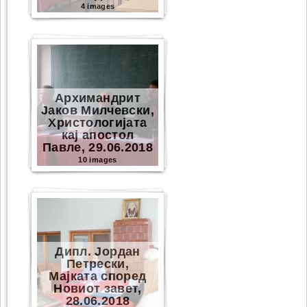
4 images
Архимандрит
Јаков Милчевски,
Христологијата
кај апостол
Павле, 29.06.2018
10 images
Дипл. Јордан
Петрески,
Мајката според
Новиот завет,
28.06.2018