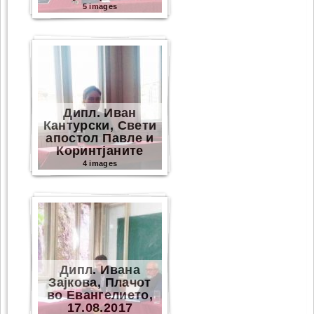
5 images
Дипл. Иван
Кантурски, Свети
апостол Павле и
Коринтјаните
4 images
Дипл. Ивана
Зајкова, Плачот
во Евангелието,
17.08.2017