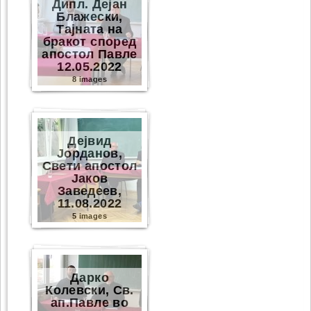
Дипл. Дејан
Блажески,
Тајната на
бракот според
апостол Павле
12.05.2022
8 images
Дејвид
Јорданов,
Свети апостол
Јаков
Заведеев,
11.08.2022
5 images
Дарко
Колевски, Св.
ап.Павле во