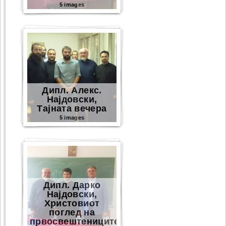
5 images
Дипл. Алекс.
Најдовски,
Тајната вечера
5 images
Дипл. Дарко
Најдовски,
Христовиот
поглед на
првосвештениците