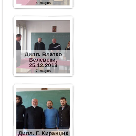
4 images
Дипл. Влатко
Велевски,
25.12.2013
7 images
Дипл. Г. Киранџиќ