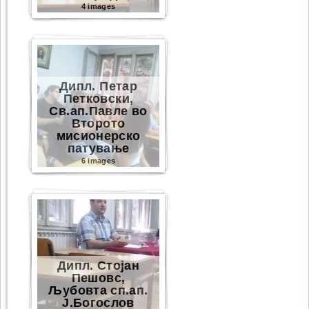
4 images
Дипл. Петар
Петковски,
Св.ап.Павле во
Второто
мисионерско
патување
6 images
Дипл. Стојан
Пешовс,
Љубовта сп.ап.
Ј.Богослов