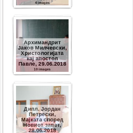
4 images
Архимандрит
Јаков Милчевски,
Христологијата
кај апостол
Павле, 29.06.2018
10 images
Дипл. Јордан
Петрески,
Мајката според
Новиот завет,
28.06.2018