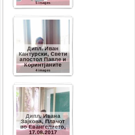
5 images
Дипл. Иван
Кантурски, Свети
апостол Павле и
Коринтјаните
4 images
Дипл. Ивана
Зајкова, Плачот
во Евангелието,
17.08.2017