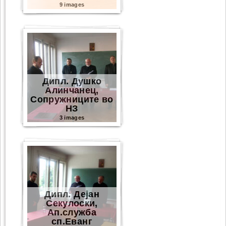
9 images
Дипл. Душко
Алинчанец,
Сопружниците во
НЗ
3 images
Дипл. Дејан
Секулоски,
Ап.служба
сп.Еванг