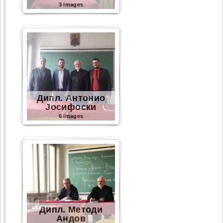
3 images
Дипл. Антонио
Јосифоски
6 images
Дипл. Методи
Андов