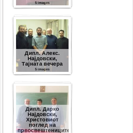
5 images
Дипл. Алекс.
Најдовски,
Тајната вечера
5 images
Дипл. Дарко
Најдовски,
Христовиот
поглед на
првосвештениците