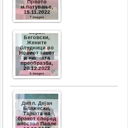
Првото
м.патување,
15.11.2022
7 images
Зоран
Беговски,
Жените
блудници во
Новиот завет
и нивната
преобразба,
20.12.2022
6 images
Дипл. Дејан
Блажески,
Тајната на
бракот според
апостол Павле