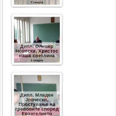
2 images
Дипл. Оливер
Новески, Христос
наша светлина
3 images
Дипл. Младен
Јовчески,
Простување на
гревовите според
Eвангелието