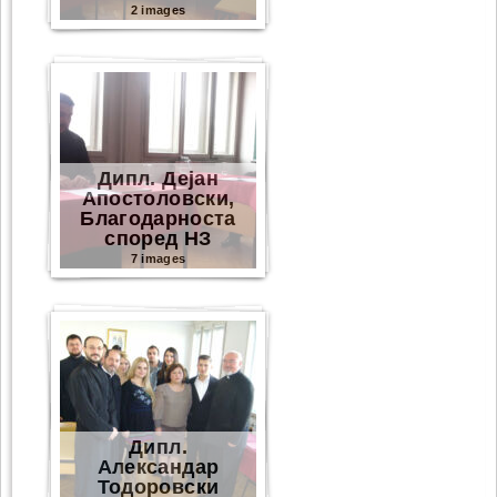
2 images
Дипл. Дејан
Апостоловски,
Благодарноста
според НЗ
7 images
Дипл.
Александар
Тодоровски