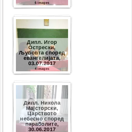
6 images
Дипл. Игор
Острески,
Љубовта според
евангелијата,
03.07.2017
4 images
Дипл. Никола
Мајсторски,
Царството
небесно според
параболите,
30.06.2017