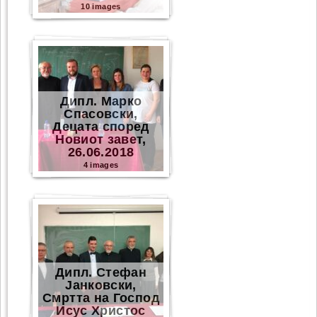
10 images
Дипл. Марко
Спасовски,
Децата според
Новиот завет,
26.06.2018
4 images
Дипл. Стефан
Јанковски,
Смртта на Господ
Исус Христос