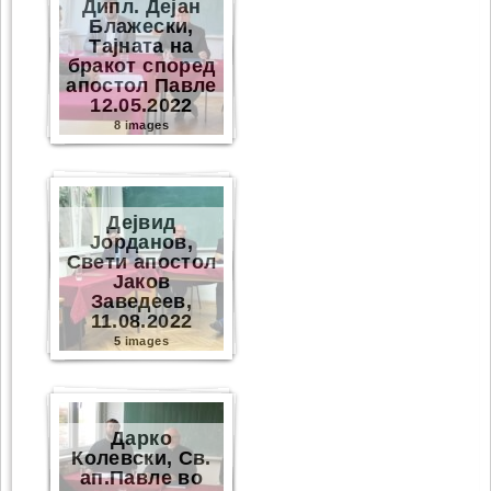
Дипл. Дејан
Блажески,
Тајната на
бракот според
апостол Павле
12.05.2022
8 images
Дејвид
Јорданов,
Свети апостол
Јаков
Заведеев,
11.08.2022
5 images
Дарко
Колевски, Св.
ап.Павле во