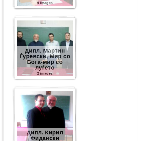
9 images
Дипл. Мартин
Ѓуревски, Мир со
Бога-мир со
луѓето
2 images
Дипл. Кирил
Фидански