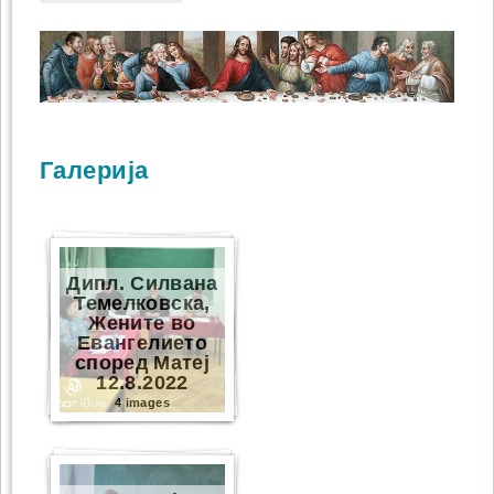
Галерија
Дипл. Силвана
Темелковска,
Жените во
Евангелието
според Матеј
12.8.2022
4 images