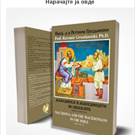
Нарачајте ја овде