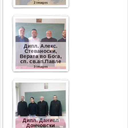
2 images
Дипл. Алекс.
Стеваноски,
Верата во Бога,
сп. св.ап.Павле
3 images
Дипл. Даниел
Дончовски