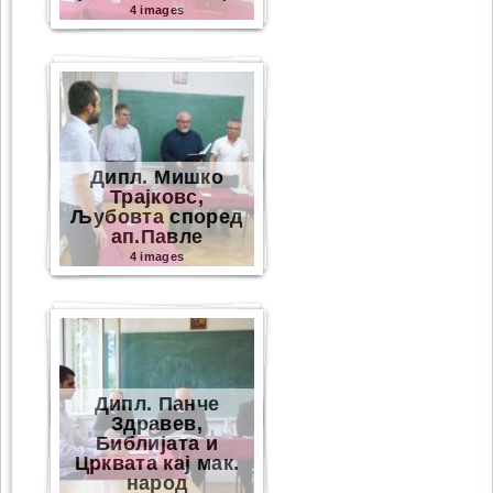
4 images
Дипл. Мишко
Трајковс,
Љубовта според
ап.Павле
4 images
Дипл. Панче
Здравев,
Библијата и
Црквата кај мак.
народ