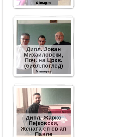
6 images
Дипл. Јован
Михаиловски,
Поч. на Цркв.
(библ.поглед)
5 images
Дипл. Жарко
Пејковски,
Жената сп св ап
Павле