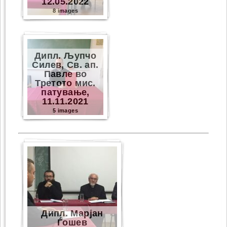
12.05.2022
8 images
Дипл. Љупчо
Силев, Св. ап.
Павле во
Третото мис.
патување,
11.11.2021
5 images
Дипл. Марјан
Ѓошев