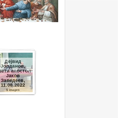
Дејвид
Јорданов,
вети апостол
Јаков
Заведеев,
11.08.2022
5 images