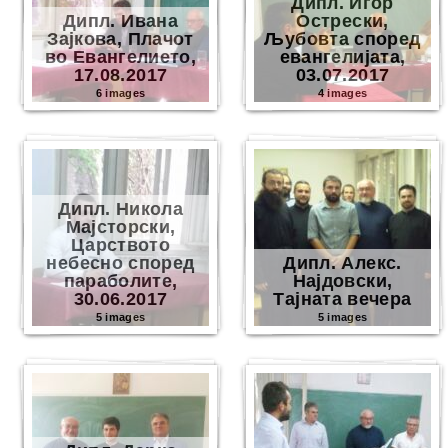
Дипл. Игор
Дипл. Ивана
Острески,
Зајкова, Плачот
Љубовта според
во Евангелието,
евангелијата,
17.08.2017
03.07.2017
6 images
4 images
Дипл. Никола
Мајсторски,
Царството
небесно според
Дипл. Алекс.
параболите,
Најдовски,
30.06.2017
Тајната вечера
5 images
5 images