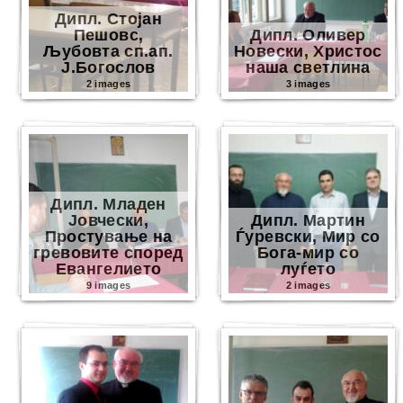
Дипл. Стојан
Пешовс,
Дипл. Оливер
Љубовта сп.ап.
Новески, Христос
Ј.Богослов
наша светлина
2 images
3 images
Дипл. Младен
Јовчески,
Дипл. Мартин
Простување на
Ѓуревски, Мир со
гревовите според
Бога-мир со
Eвангелието
луѓето
9 images
2 images