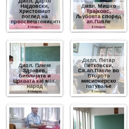
Дипл. Дарко
Најдовски,
Дипл. Мишко
Христовиот
Трајковс,
поглед на
Љубовта според
првосвештениците
ап.Павле
4 images
4 images
Дипл. Петар
Дипл. Панче
Петковски,
Здравев,
Св.ап.Павле во
Библијата и
Второто
Црквата кај мак.
мисионерско
народ
патување
4 images
6 images