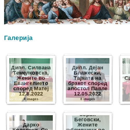
Галерија
Дипл. Силвана
Дипл. Дејан
Темелковска,
Блажески,
Жените во
Тајната на
С
Евангелието
бракот според
според Матеј
апостол Павле
12.8.2022
12.05.2022
4 images
8 images
Зоран
Беговски,
Дарко
Жените