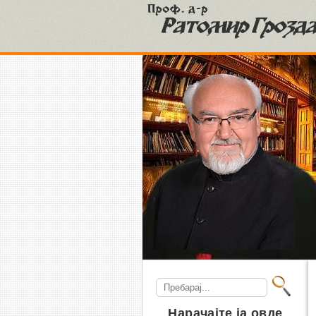
S
Search
for:
Нарачајте ја овде