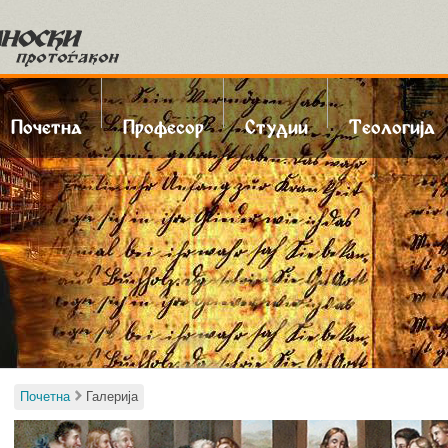
kip to content
Menu
Почетна
Професор
Студии
Теологија
Почетна
Галерија