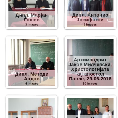
Дипл. Марјан
Дипл. Антонио
Ѓошев
Јосифоски
3 images
6 images
Архимандрит
Јаков Милчевски,
Христологијата
Дипл. Методи
кај апостол
Андов
Павле, 29.06.2018
4 images
10 images