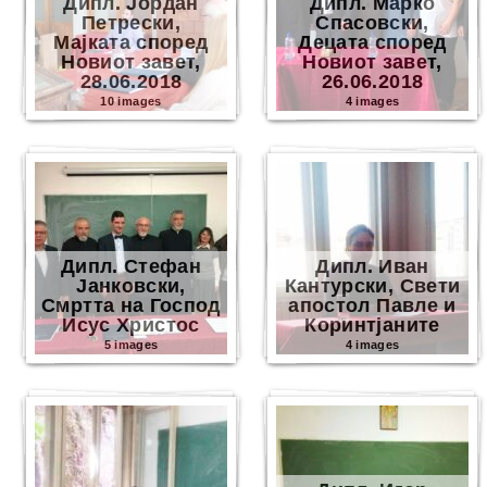
Дипл. Јордан
Дипл. Марко
Петрески,
Спасовски,
Мајката според
Децата според
Новиот завет,
Новиот завет,
28.06.2018
26.06.2018
10 images
4 images
Дипл. Стефан
Дипл. Иван
Јанковски,
Кантурски, Свети
Смртта на Господ
апостол Павле и
Исус Христос
Коринтјаните
5 images
4 images