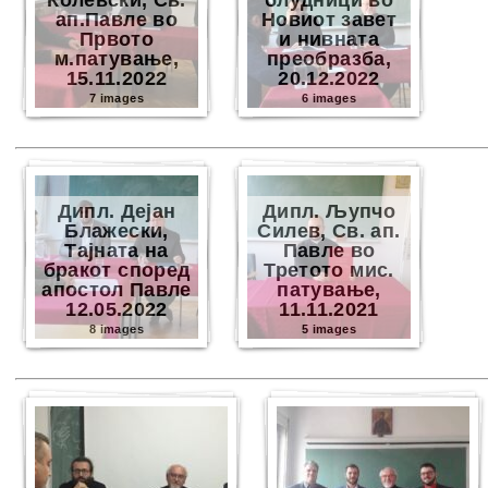
Колевски, Св.
блудници во
ап.Павле во
Новиот завет
Првото
и нивната
м.патување,
преобразба,
15.11.2022
20.12.2022
7 images
6 images
Дипл. Дејан
Дипл. Љупчо
Блажески,
Силев, Св. ап.
Тајната на
Павле во
бракот според
Третото мис.
апостол Павле
патување,
12.05.2022
11.11.2021
8 images
5 images