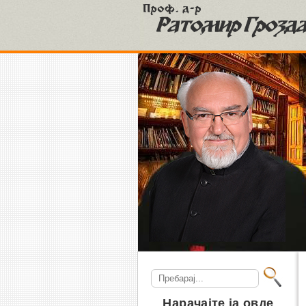
S
Search
for:
Нарачајте ја овде