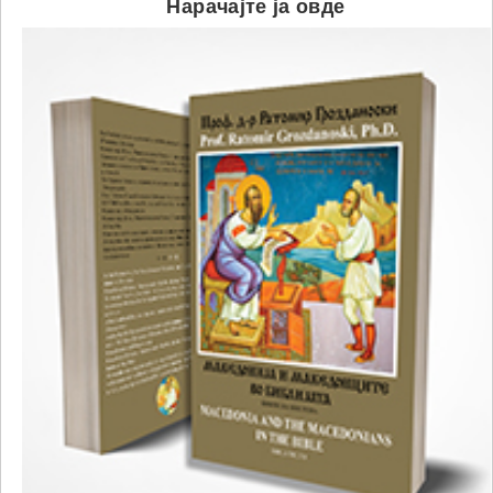
Нарачајте ја овде