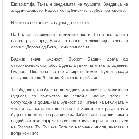
Евхаристија. Таква е заедницата на љубовта. Заедница на
заедничарењето. Радост со најблиските, љубов крај своите.
И сето тоа со пости, за душа да се гости.
На Бадник завршуваат Божикните пости. Тоа е последната
посна трпеза пред Божик, а полна со разновидна храна и
овошје. Дарови од Бога, Нему принесени.
Бадник значи будност. Зборот Бадник доаѓа од
старомакедонскиот збор Б’дник, Будник, што значи: Бдеење,
Будност, Неспиење во ноќта спроти Божик. Будни заради
очекувањето на Денот на Христовото раѓање.
Таа будност, тоа бдеење на Бадник, доколку не е молитвена
будност, со присуство на сеноќно бдение, тогаш е
богоугодна и домашната будност со читање на Библијата –
читање за настаните поврзани со Христовото раѓање или
будност во домашен разговор за библиските настани. Така е
најдобро и така најпријатно се подготвува верникот за пречек
на Господа. Тој Го чека Бога со насочени мисли, чувства и
волја кон Него.