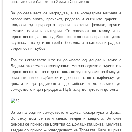
ангелите за раѓањето на Христа Спасителот.
За добрата вест се наградува, а за коледарите награда е
отворената врата, пречекот, радоста и обичните дарови –
плодови од природата: ореви, костени, јаболка, круши,
смокви, сливи и ситнурии. Се радуваат на малку и на
едноставност, а тоа е добро школо за нас возрасните дека,
всушност, толку и ни треба. Доволна е насмевка и радост,
срдечност и љубов.
Тоа се богатствата што ги добиваме од децата и такво е
Бадничкото семејно празнување. Негова одлика е љубовта и
едноставноста. Тоа е денот кога се чувствуваме најблизу до
оние што ни се најблиски и до она што ни е најблиску: до
децата и до родителите, до себеси и до своите, до
семејството и до природата. Најблиску до луѓето и до Бога.
Затоа на Бадник семејството е Црква. Секоја куќа е Црква.
Во секој дом се пали свеќа, темјан и кандило. Во сите
домови се принесува молитва од Домашната црква. Молитва
заедно со принос – благодарност на Трпезата. Како в црква