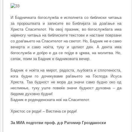
И Бадничката богослужба е исполнета со библиски читања
за пророштвата и записите во Библијата за доаѓање на
Христа Спасителот. На овој празник, во богослужбата има
најмногу читања на библиските текстови и настани поврзани
со доаѓањето на Спасителот на светот. Но, Бадник не е само
вечерта и само ноќта, туку и целиот ден. А дента има
богослужба и добро е да се појде в црква, на молитва. Но,
сепак, поим за Бадник е бадниковата вечер.
Бадник е ноќта на мирот, радоста, љубовта и сплотеноста,
кога будни го дочекуваме раѓањето на Господа Исуса
Христа. Таа будност не мора да значи само будно око од
неспиење, туку уште повеќе значи будност духовна – да
бидеме духовно будни!
Бадник е роденденската ноќ на Спасителот.
Христос се роди! – Вистина се роди!
За МИА подготви проф. д-р Ратомир Грозданоски