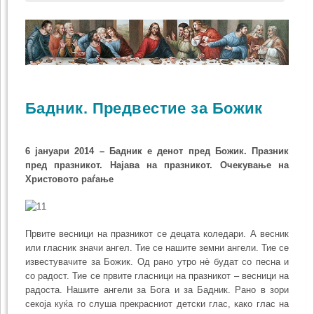
Бадник. Предвестие за Божик
6 јануари 2014 – Бадник е денот пред Божик. Празник
пред празникот. Најава на празникот. Очекување на
Христовото раѓање
Првите весници на празникот се децата коледари. А весник
или гласник значи ангел. Тие се нашите земни ангели. Тие се
известувачите за Божик. Од рано утро нè будат со песна и
со радост. Тие се првите гласници на празникот – весници на
радоста. Нашите ангели за Бога и за Бадник. Рано в зори
секоја куќа го слуша прекрасниот детски глас, како глас на