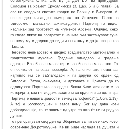
богооткриена слика што му ја дал Бог на премудриот
Соломон за храмот Ерусалимски (3. Цар. 5 и 6 глава). За
ова ни сведочат светите градби во Рајчица и Бигорски. А,
еве и еден очигледен пример за тоа: Источниот Палат на
Бигорскиот манастир, архимандритот Партениј го видел
насликан зад портретот на игуменот Арсениј. Обично, секој
го гледа ликот на портретот и нашите очи застануваат тука,
но нему му е дадено да види и понатаму и да ја прозре таа
Палата.
Неговото неимарство е двојно: градителство материјално и
градителство духовно. Градење однадвор и градење
однатре. Возобновен манастир и возобновено монаштво. Тој
е носителот на оваа преродба. А, на оние што помогнаа,
најтопло им се заблагодари и ги дарува со орден од
Бигорски. Затоа, очекувам, и државата и Црквата да го
одликуваат Партенија со орден. Вакви биле личностите во
историјата, кои ги гледаме закитени со ордени и со одличија.
Партениј е нашата „радост и венец за пофалба“ (1.Сол. 2,19).
А тој е богопослушен и затоа нему Бог му дава нови
доброделанија, та не знаеме од утре со што ќе ни ги радува
душите.
Го препорачувам овој дел од Зборникот за читање како ново,
современо Добротољубие. Ќе ви биде наслада за душата и