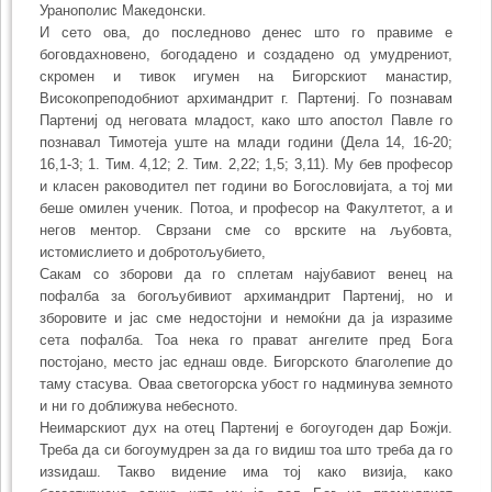
Уранополис Македонски.
И сето ова, до последново денес што го правиме е
боговдахновено, богодадено и создадено од умудрениот,
скромен и тивок игумен на Бигорскиот манастир,
Високопреподобниот архимандрит г. Партениј. Го познавам
Партениј од неговата младост, како што апостол Павле го
познавал Тимотеја уште на млади години (Дела 14, 16-20;
16,1-3; 1. Тим. 4,12; 2. Тим. 2,22; 1,5; 3,11). Му бев професор
и класен раководител пет години во Богословијата, а тој ми
беше омилен ученик. Потоа, и професор на Факултетот, а и
негов ментор. Сврзани сме со врските на љубовта,
истомислието и добротољубието,
Сакам со зборови да го сплетам најубавиот венец на
пофалба за богољубивиот архимандрит Партениј, но и
зборовите и јас сме недостојни и немоќни да ја изразиме
сета пофалба. Тоа нека го прават ангелите пред Бога
постојано, место јас еднаш овде. Бигорското благолепие до
таму стасува. Оваа светогорска убост го надминува земното
и ни го доближува небесното.
Неимарскиот дух на отец Партениј е богоугоден дар Божји.
Треба да си богоумудрен за да го видиш тоа што треба да го
изѕидаш. Такво видение има тој како визија, како