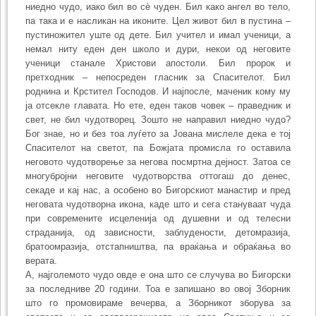
ниедно чудо, иако бил во сè чуден. Бил како ангел во тело,
па така и е насликан на иконите. Цел живот бил в пустина –
пустиножител уште од дете. Бил учител и имал ученици, а
немал ниту еден ден школо и дури, некои од неговите
ученици станале Христови апостоли. Бил пророк и
претходник – непосреден гласник за Спасителот. Бил
роднина и Крстител Господов. И најпосле, маченик кому му
ја отсекле главата. Но ете, еден таков човек – праведник и
свет, не бил чудотворец. Зошто не направил ниедно чудо?
Бог знае, но и без тоа луѓето за Јована мислеле дека е тој
Спасителот на светот, па Божјата промисла го оставила
неговото чудотворење за негова посмртна дејност. Затоа се
многубројни неговите чудотворства оттогаш до денес,
секаде и кај нас, а особено во Бигорскиот манастир и пред
неговата чудотворна икона, каде што и сега стануваат чуда
при современите исцеленија од душевни и од телесни
страданија, од зависности, заблудености, детомразија,
братоомразија, отстапништва, па враќања и обраќања во
верата.
А, најголемото чудо овде е она што се случува во Бигорски
за последниве 20 години. Тоа е запишано во овој Зборник
што го промовираме вечерва, а Зборникот зборува за