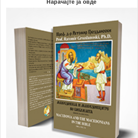
Нарачајте ја овде