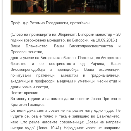
Проф. д-р Ратомир Грозданоски, протоѓакон
(Слово на промоцијата на Зборникот: Бигорски манастир – 20
години возобновено монаштво, во Бигорски, на 10.09.2015.)
Ваше Блаженство, Ваши Високопреосвештенства и
Преосвештенство,
драг игумене на Бигорската обител г. Партениј, со бигорското
братство и со сестринството од Рајчица, Ваши
Високопреподобија и преподобија, Ваши екселенции,
почитувани пратеници, министри и градоначалници,
академици и професори, медиуми и уметници, чесни отци и
драги браќа и сестри,
Честит празник.
За многу години и на помош да ни е свети Јован Претеча и
Крстител Господов.
Се вели дека свети Јован не направил ниту едно чудо. Не
чудете се, ова е точно и така е запишано во Евангелието,
како што рекле неговите современици: „Јован не направи
ниедно чудо“ (Јован 10,41). Најчудниот човек не направил