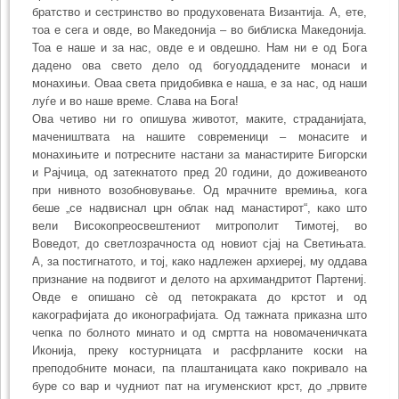
братство и сестринство во продуховената Византија. А, ете,
тоа е сега и овде, во Македонија – во библиска Македонија.
Тоа е наше и за нас, овде е и овдешно. Нам ни е од Бога
дадено ова свето дело од богуоддадените монаси и
монахињи. Оваа света придобивка е наша, е за нас, од наши
луѓе и во наше време. Слава на Бога!
Ова четиво ни го опишува животот, маките, страданијата,
мачеништвата на нашите современици – монасите и
монахињите и потресните настани за манастирите Бигорски
и Рајчица, од затекнатото пред 20 години, до доживеаното
при нивното возобновување. Од мрачните времиња, кога
беше „се надвиснал црн облак над манастирот“, како што
вели Високопреосвештениот митрополит Тимотеј, во
Воведот, до светлозрачноста од новиот сјај на Светињата.
А, за постигнатото, и тој, како надлежен архиереј, му оддава
признание на подвигот и делото на архимандритот Партениј.
Овде е опишано сè од петокраката до крстот и од
какографијата до иконографијата. Од тажната приказна што
чепка по болното минато и од смртта на новомаченичката
Иконија, преку костурницата и расфрланите коски на
преподобните монаси, па плаштаницата како покривало на
буре со вар и чудниот пат на игуменскиот крст, до „првите