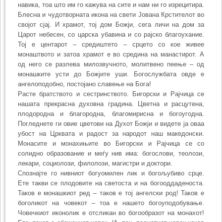
навика, тоа што им го кажува на сите и нам ни го изрецитира.
Блесна и чудотворната икона на свети Јована Крстителот во
својот сјај. И храмот, тој дом Божји, сега личи на дом за
Царот небесен, со царска убавина и со рајско благоухание.
Тој е центарот – средиштето – срцето со кое живее
монаштвото и затоа храмот е во средина на манастирот. А
од него се разлева милозвучното, молитвено пеење – од
монашките усти до Божјите уши. Богослужбата овде е
ангелоподобно, постојано славење на Бога!
Расте братството и сестринството. Бигорски и Рајчица се
нашата прекрасна духовна градина. Цветна и расцутена,
плодородна и благородна, благомирисна и богоугодна.
Погледнете ги овие цветови на Духот Божји и видете ја оваа
убост на Црквата и радост за народот наш македонски.
Монасите и монахињите во Бигорски и Рајчица се со
солидно образование и меѓу нив има: богослови, теолози,
лекари, социолози, филолози, магистри и доктори.
Спознајте го нивниот богуомилен лик и богољубиво срце.
Ете такви се плодовите на светоста и на богооддаденоста.
Таков е монашкиот ред – таков е тој ангелски род! Таков е
боголикот на човекот – тоа е нашето богоуподобување.
Човечкиот иконолик е отсликан во богообразот на монахот!