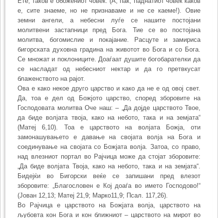
Ете, таков е обожениот човек. (А, пак, паднатиот човек каков
е, сите знаеме, но не признаваме и не се каеме!). Овие
земни ангели, а небесни луѓе се нашите постојани
молитвени застапници пред Бога. Тие се во постојана
молитва, богомислие и покајание. Расцуте и замириса
бигорската духовна градина на животот во Бога и со Бога.
Се множат и поклониците. Доаѓаат душите богобарателки да
се насладат од небесниот нектар и да го претвкусат
блаженството на рајот.
Ова е како некое друго царство и како да не е од овој свет.
Да, тоа е дел од Божјото царство, според зборовите на
Господовата молитва Оче наш: – „Да дојде царството Твое,
да биде волјата твоја, како на небото, така и на земјата“
(Матеј 6,10). Тоа е царството на волјата Божја, оти
замонашувањето е давање на својата волја на Бога и
соединување на својата со Божјата волја. Затоа, со право,
над влезниот портал во Рајчица може да стојат зборовите:
„Да биде волјата Твоја, како на небото, така и на земјата“.
Бидејќи во Бигорски веќе се запишани пред влезот
зборовите: „Благословен е Кој доаѓа во името Господово!“
(Јован 12,13; Матеј 21,9; Марко11,9; Псал. 117,26).
Во Рајчица е царството на Божјата волја, царството на
љубовта кон Бога и кон ближниот – царството на мирот во