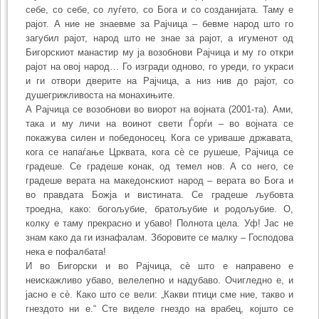
себе, со себе, со луѓето, со Бога и со созданијата. Таму е
рајот. А ние не знаевме за Рајчица – бевме народ што го
загубил рајот, народ што не знае за рајот, а игуменот од
Бигорскиот манастир му ја возобнови Рајчица и му го откри
рајот на овој народ… Го изгради одново, го уреди, го украси
и ги отвори дверите на Рајчица, а низ нив до рајот, со
душегрижливоста на монахињите.
А Рајчица се возобнови во виорот на војната (2001-та). Ами,
така и му личи на воинот свети Ѓорѓи – во војната се
покажува силен и победоносец. Кога се уриваше државата,
кога се напаѓање Црквата, кога сè се рушеше, Рајчица се
градеше. Се градеше конак, од темел нов. А со него, се
градеше верата на македонскиот народ – верата во Бога и
во правдата Божја и вистината. Се градеше љубовта
троедна, како: богољубие, братољубие и родољубие. О,
колку е таму прекрасно и убаво! Полнота цела. Уф! Јас не
знам како да ги изнафалам. Зборовите се малку – Господова
нека е пофалбата!
И во Бигорски и во Рајчица, сè што е направено е
неискажливо убаво, велелепно и надубаво. Очигледно е, и
јасно е сè. Како што се вели: „Какви птици сме ние, такво и
гнездото ни е.“ Сте виделе гнездо на врабец, којшто се