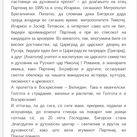
ластовици на духовната пролет“ – до доаѓањето на отец
Партениј во 1995-та и отец Иларион, сегашниот Митрополит
Брегалнички. Попатно, да спомнам дека Бигорски даде
тројца владици во сегашно време: митрополитите Тимотеј,
Иларион и Јосиф Тетовски, а четвртиот само што не бил,
бидејќи архимандритот Партениј е прв во списокот на
кандидати за архиереи. Во минатото, пак, многумина биле со
високи достоинства, од Цариград до царскиот дворец во
Русија, бидејќи еден бил и Цариградски патријарх (Григориј),
а друг (Анатолиј) учител и воспитувач на царското семејство
и духовник на Рускиот цар Николај I Романов, а значајните
имиња, како Партениј Зографски и другите, остануваат
светли обележја на нашата македонска историја, култура,
писменост и црковност.
А пролетта е Воскресение – Велигден. Така е евангелски:
Голгота е страдание, мачење и распетие, но Голгота е и
Воскресение!
И оттогаш, па до сега, со сите маки, препреки, подвизи и
искушенија, до огнената стихија на пожарот чии јазици
голтнаа сè, за 20 лета Господови, Бигорски стана
„благодатен и духоносен центар – светилник и вруток на
духовноста“, како што вели игуменот Партениј, во
Предисловието.