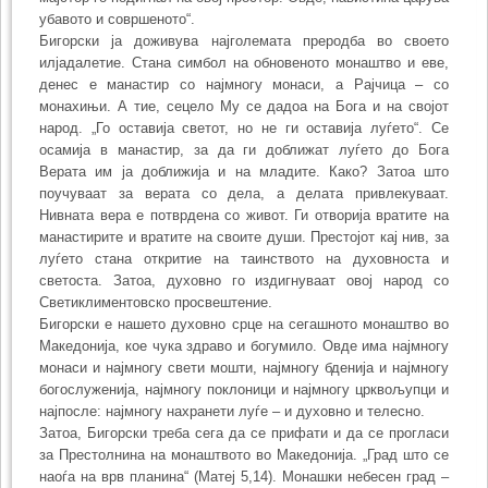
убавото и совршеното“.
Бигорски ја доживува најголемата преродба во своето
илјадалетие. Стана симбол на обновеното монаштво и еве,
денес е манастир со најмногу монаси, а Рајчица – со
монахињи. А тие, сецело Му се дадоа на Бога и на својот
народ. „Го оставија светот, но не ги оставија луѓето“. Се
осамија в манастир, за да ги доближат луѓето до Бога
Верата им ја доближија и на младите. Како? Затоа што
поучуваат за верата со дела, а делата привлекуваат.
Нивната вера е потврдена со живот. Ги отворија вратите на
манастирите и вратите на своите души. Престојот кај нив, за
луѓето стана откритие на таинството на духовноста и
светоста. Затоа, духовно го издигнуваат овој народ со
Светиклиментовско просвештение.
Бигорски е нашето духовно срце на сегашното монаштво во
Македонија, кое чука здраво и богумило. Овде има најмногу
монаси и најмногу свети мошти, најмногу бденија и најмногу
богослуженија, најмногу поклоници и најмногу црквољупци и
најпосле: најмногу нахранети луѓе – и духовно и телесно.
Затоа, Бигорски треба сега да се прифати и да се прогласи
за Престолнина на монаштвото во Македонија. „Град што се
наоѓа на врв планина“ (Матеј 5,14). Монашки небесен град –