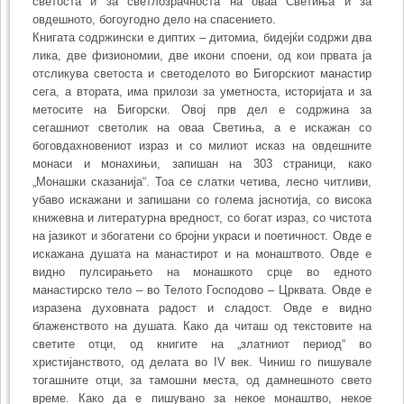
светоста и за светлозрачноста на оваа Светиња и за
овдешното, богоугодно дело на спасението.
Книгата содржински е диптих – дитомиа, бидејќи содржи два
лика, две физиономии, две икони споени, од кои првата ја
отсликува светоста и светоделото во Бигорскиот манастир
сега, а втората, има прилози за уметноста, историјата и за
метосите на Бигорски. Овој прв дел е содржина за
сегашниот светолик на оваа Светиња, а е искажан со
боговдахновениот израз и со милиот исказ на овдешните
монаси и монахињи, запишан на 303 страници, како
„Монашки сказанија“. Тоа се слатки четива, лесно читливи,
убаво искажани и запишани со голема јаснотија, со висока
книжевна и литературна вредност, со богат израз, со чистота
на јазикот и збогатени со бројни украси и поетичност. Овде е
искажана душата на манастирот и на монаштвото. Овде е
видно пулсирањето на монашкото срце во едното
манастирско тело – во Телото Господово – Црквата. Овде е
изразена духовната радост и сладост. Овде е видно
блаженството на душата. Како да читаш од текстовите на
светите отци, од книгите на „златниот период“ во
христијанството, од делата во IV век. Чиниш го пишувале
тогашните отци, за тамошни места, од дамнешното свето
време. Како да е пишувано за некое монаштво, некое