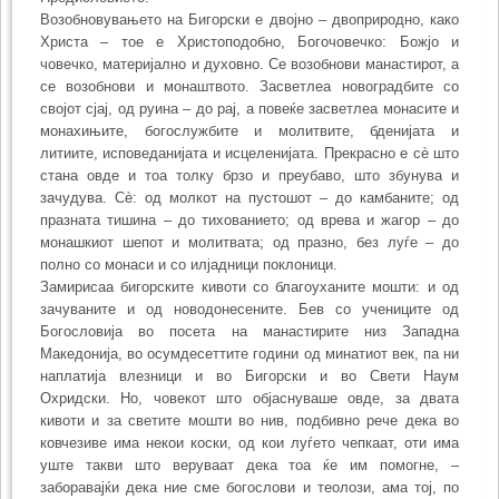
Возобновувањето на Бигорски е двојно – двоприродно, како
Христа – тое е Христоподобно, Богочовечко: Божјо и
човечко, материјално и духовно. Се возобнови манастирот, а
се возобнови и монаштвото. Засветлеа новоградбите со
својот сјај, од руина – до рај, а повеќе засветлеа монасите и
монахињите, богослужбите и молитвите, бденијата и
литиите, исповеданијата и исцеленијата. Прекрасно е сè што
стана овде и тоа толку брзо и преубаво, што збунува и
зачудува. Сè: од молкот на пустошот – до камбаните; од
празната тишина – до тихованието; од врева и жагор – до
монашкиот шепот и молитвата; од празно, без луѓе – до
полно со монаси и со илјадници поклоници.
Замирисаа бигорските кивоти со благоуханите мошти: и од
зачуваните и од новодонесените. Бев со учениците од
Богословија во посета на манастирите низ Западна
Македонија, во осумдесеттите години од минатиот век, па ни
наплатија влезници и во Бигорски и во Свети Наум
Охридски. Но, човекот што објаснуваше овде, за двата
кивоти и за светите мошти во нив, подбивно рече дека во
ковчезиве има некои коски, од кои луѓето чепкаат, оти има
уште такви што веруваат дека тоа ќе им помогне, –
заборавајќи дека ние сме богослови и теолози, ама тој, по