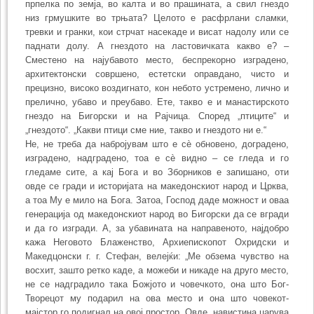
прпелка по земја, во калта и во прашината, а свил гнездо
низ грмушките во трњата? Целото е расфрлани сламки,
тревки и гранки, кои стрчат насекаде и висат надолу или се
паднати долу. А гнездото на ластовичката какво е? –
Сместено на најубавото место, беспрекорно изградено,
архитектонски совршено, естетски оправдано, чисто и
прецизно, високо воздигнато, кон небото устремено, лично и
прелично, убаво и преубаво. Ете, такво е и манастирското
гнездо на Бигорски и на Рајчица. Според „птиците“ и
„гнездото“. „Какви птици сме ние, такво и гнездото ни е.“
Не, не треба да набројувам што е сè обновено, доградено,
изградено, надградено, тоа е сè видно – се гледа и го
гледаме сите, а кај Бога и во Зборников е запишано, оти
овде се гради и историјата на македонскиот народ и Црква,
а тоа Му е мило на Бога. Затоа, Господ даде можност и оваа
генерација од македонскиот народ во Бигорски да се вгради
и да го изгради. А, за убавината на направеното, најдобро
кажа Неговото Блаженство, Архиепископот Охридски и
Македцонски г. г. Стефан, велејќи: „Ме обзема чувство на
восхит, зашто ретко каде, а можеби и никаде на друго место,
не се надградило така Божјото и човечкото, она што Бог-
Творецот му подарил на ова место и она што човекот-
мајстор го подигнал на овој простор. Овде, навистина царува