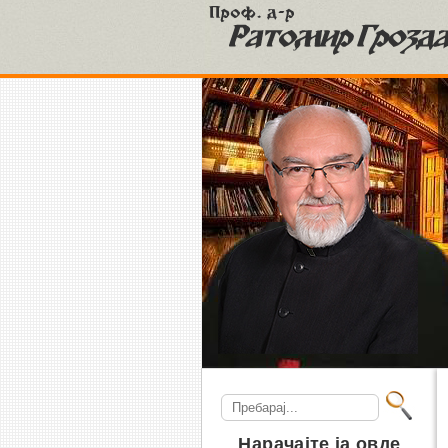
S
Search
for:
Нарачајте ја овде