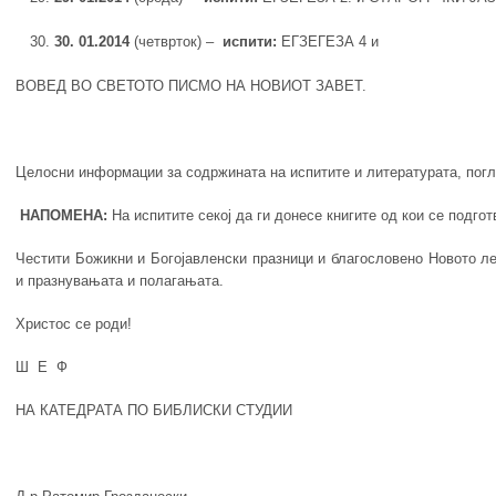
30
.
01
.201
4
(четврток) –
испити:
ЕГЗЕГЕЗА 4 и
ВОВЕД ВО СВЕТОТО ПИСМО НА НОВИОТ ЗАВЕТ.
Целосни информации за содржината на испитите и литературата, погл
НАПОМЕНА:
На испитите секој да ги донесе книгите од кои се подго
Честити Божикни и Богојавленски празници и благословено Новото л
и празнувањата и полагањата.
Христос се роди!
Ш Е Ф
НА КАТЕДРАТА ПО БИБЛИСКИ СТУДИИ