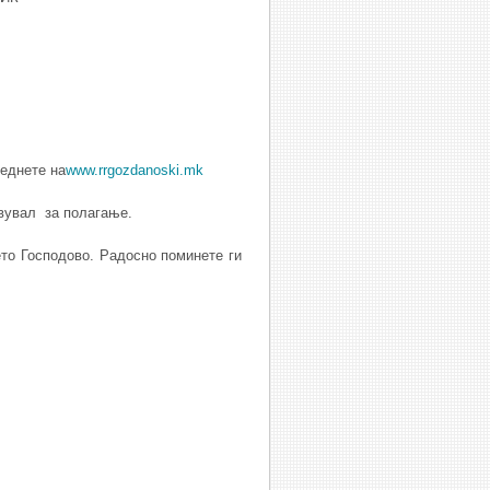
еднете на
www.rrgozdanoski.mk
твувал за полагање.
ето Господово. Радосно поминете ги