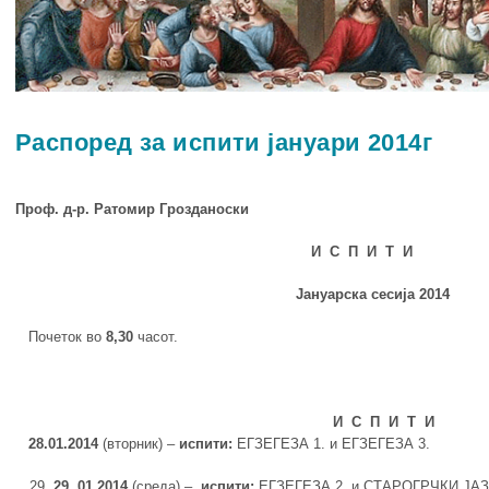
Распоред за испити јануари 2014г
Проф. д-р. Ратомир Грозданоски
И С П И Т И
Јануарска
сесија 201
4
Почеток во
8,30
часот.
И С П И Т И
28
.0
1
.201
4
(вторник) –
испити:
ЕГЗЕГЕЗА 1. и ЕГЗЕГЕЗА 3.
29
. 0
1
.201
4
(среда) –
испити:
ЕГЗЕГЕЗА 2. и СТАРОГРЧКИ ЈА