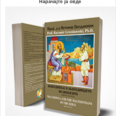
Нарачајте ја овде