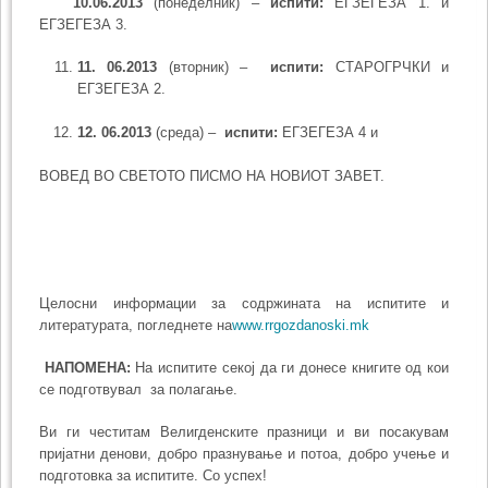
10
.0
6
.2013
(понеделник) –
испити:
ЕГЗЕГЕЗА 1. и
ЕГЗЕГЕЗА 3.
11
. 0
6
.2013
(вторник) –
испити:
СТАРОГРЧКИ и
ЕГЗЕГЕЗА 2.
12
. 0
6
.2013
(среда) –
испити:
ЕГЗЕГЕЗА 4 и
ВОВЕД ВО СВЕТОТО ПИСМО НА НОВИОТ ЗАВЕТ.
Целосни информации за содржината на испитите и
литературата, погледнете на
www.rrgozdanoski.mk
НАПОМЕНА:
На испитите секој да ги донесе книгите од кои
се подготвувал за полагање.
Ви ги честитам Велигденските празници и ви посакувам
пријатни денови, добро празнување и потоа, добро учење и
подготовка за испитите. Со успех!