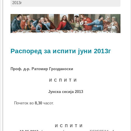
2013г
Распоред за испити јуни 2013г
Проф. д-р. Ратомир Грозданоски
И С П И Т И
Јун
ска сесија 2013
Почеток во
8,30
часот.
И С П И Т И