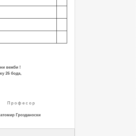
ни вежби !
лку
26
бода,
е с о р
озданоски