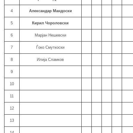
4
Александар Мандоски
5
Кирил Чороловски
6
Марјан Нешевски
7
Ѓоко Смуткоски
8
Илија Сламков
9
10
11
12
13
14