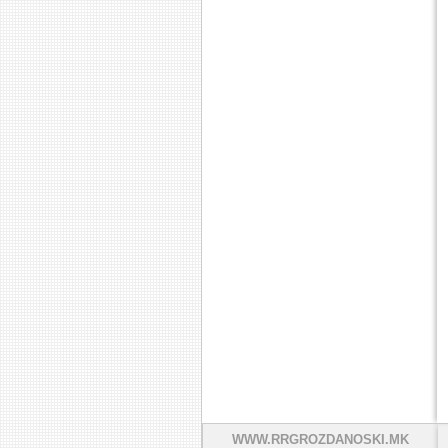
WWW.RRGROZDANOSKI.MK