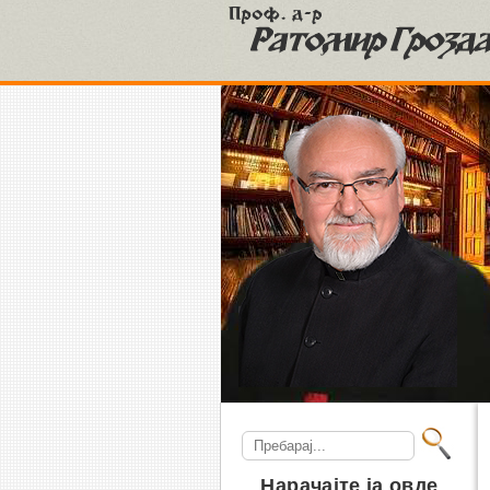
S
Search
for:
Нарачајте ја овде