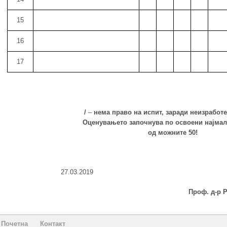
15
16
17
/
–
нема право на испит, заради неизработе
Оценувањето започнува по освоени најма
од можните 50!
27.03.2019 П р о ф 
Проф. д-р Ратомир Гр
Почетна
Контакт