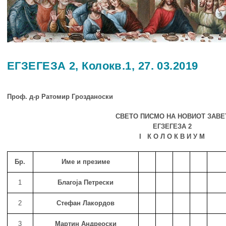
ЕГЗЕГЕЗА 2, Колокв.1, 27. 03.2019
Проф. д-р Ратомир Грозданоски
СВЕТО ПИСМО НА НОВИОТ ЗАВЕ
ЕГЗЕГЕЗА 2
I К О Л О К В И У М
Бр.
Име и презиме
1
Благоја Петрески
2
Стефан Лакордов
3
Мартин Андреоски