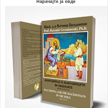
Нарачајте ја овде