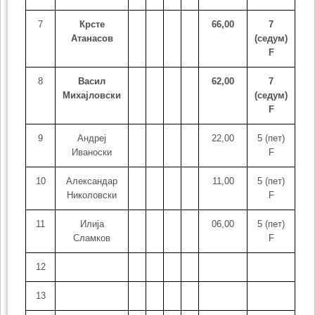
7
Крсте
66,00
7
Атанасов
(седум)
F
8
Васил
62,00
7
Михајловски
(седум)
F
9
Андреј
22,00
5 (пет)
Иваноски
F
10
Александар
11,00
5 (пет)
Николовски
F
11
Илија
06,00
5 (пет)
Сламков
F
12
13