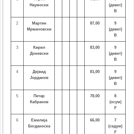
Наумоски
(девет)
В
2
Мартин
87,00
9
Мрмачовски
(девет)
В
3
Кирил
83,00
9
Доневски
(девет)
В
4
Дејвид
81,00
9
Јорданов
(девет)
В
5
Петар
78,00
8
Кабранов
(осум)
F
6
Емилија
66,00
7
Богданоска
(седум)
F