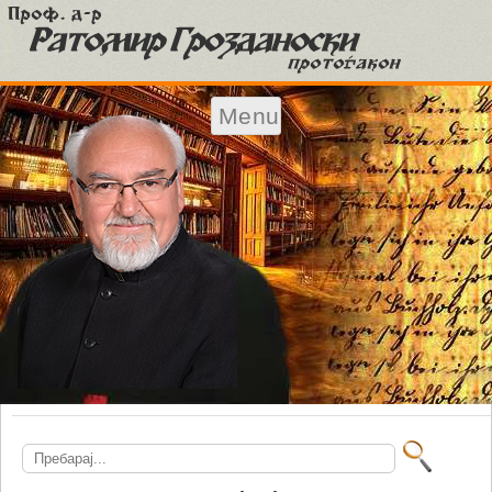
Menu
Skip to content
Search
for: