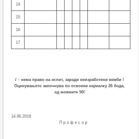
14
15
16
17
/
–
нема право на испит, заради неизработени вежби !
Оценувањето започнува по освоени најмалку
26
бода,
од можните 50!
14.06.2018
П р о ф е с о р