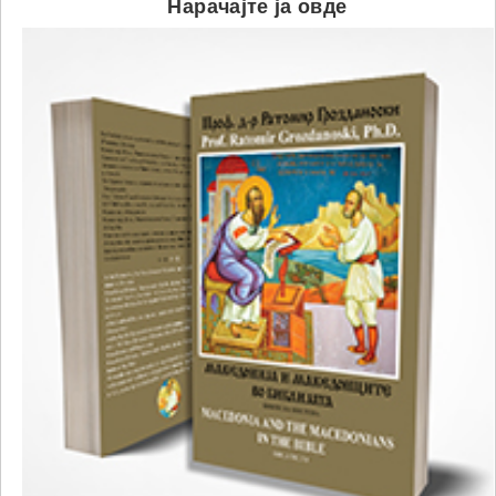
Нарачајте ја овде