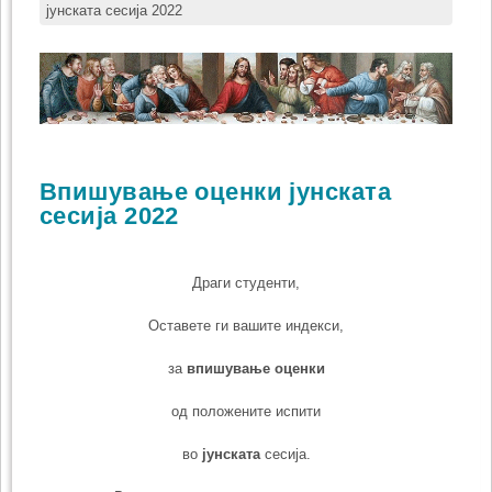
јунската сесија 2022
Bпишување оценки јунската
сесија 2022
Драги студенти,
Оставете ги вашите индекси,
за
впишување оценки
од положените испити
во
јунската
сесија.