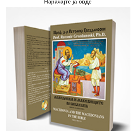
Нарачајте ја овде