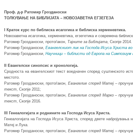
Проф. д-р Ратомир Грозданоски
ТОЛКУВАЊЕ НА БИБЛИЈАТА – НОВОЗАВЕТНА ЕГЗЕГЕЗА
I Краток курс по библиска исагогика и библиска херменевтика.
Новозаветна исагогика, херменевтика, егзегетика и современа библиск
Ратомир Грозданоски, протоѓакон,
Тајните за Библијата
, Скопје 2014.
Ратомир Грозданоски,
Евангелскиот лик на Господа Исуса Христа во
Ратомир Грозданоски,
Научници – библисти од Европа на Симпозиум 
II Евангелски синопсис и хронологија.
Сродноста на евангелскиот текст воедначен според суштинското ист
местото.
Ратомир Грозданоски, протоѓакон,
Евангелие
според
Матеј
– проу
чу
текст
, Скопје 2011;
Ратомир Грозданоски, протоѓакон,
Евангелие
според
Марко
–
проу
чу
текст
, Скопје 2016.
III Генеалогијата и роднините на Господа Исуса Христа.
Генеалогијата на Господа Исуса Христа, според двете набројувања н
Матеј и Лука.
Ратомир Грозданоски, протоѓакон,
Евангелие
според
Матеј
– проу
чу