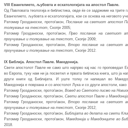
VIII Евангелието, љубовта и есхатологијата на апостол Павле.
Од Павловата теологија и библистика, овде ќе се задржиме на трите г
Евангелието, љубовта и есхатологијата, кои се основа на неговото уч
Ратомир Грозданоски, протоѓакон,
Послание
на
светиот
апостол
П
толкување
на
текстот
, Скопје 2005;
Ратомир Грозданоски, протоѓакон,
Прво послание
на
светиот
а
проучување
и
толкување
на
текстот
, Скопје 2009;
Ратомир Грозданоски, протоѓакон,
Второ послание
на
светиот
а
проучување
и
толкување
на
текстот
, Скопје 2012.
IX Библија. Апостол Павле. Македонија.
Свети апостолот Павле не само што најпрво кај нас го проповедал Е
во Европа, туку нам ни ја посветил и првата библиска книга, што ја н
други книги од Библијата. И уште толку ги напишал во Македо
Македонија е поврзана и со апостолот Лука и со други апостоли, како
Ратомир Грозданоски, протоѓакон,
Вовед во Светото писмо на Нови
Ратомир Грозданоски, протоѓакон,
Свети
ап
остол
Павле
и
Македониј
Ратомир Грозданоски, протоѓакон,
Второ послание
на
светиот
а
проучување
и
толкување
на
текстот
, Скопје 2012;
Ратомир Грозданоски, протоѓакон,
Библијата во делата на свети Кл
Ратомир Грозданоски, протоѓакон,
Македонија и Македонците во Би
2018.