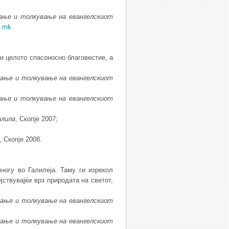
а
ње
и
толку
ва
ње
на
евангелскиот
i.mk
и целото спасоносно благовестие, а
ва
ње
и
толку
ва
ње
на
евангелскиот
а
ње
и
толку
ва
ње
на
евангелскиот
алила
, Скопје 2007;
;
, Скопје 2008.
ногу во Галилеја. Таму ги изрекол
јствувајќи врз природата на светот,
ва
ње
и
толку
ва
ње
на
евангелскиот
ва
ње
и
толку
ва
ње
на
евангелскиот