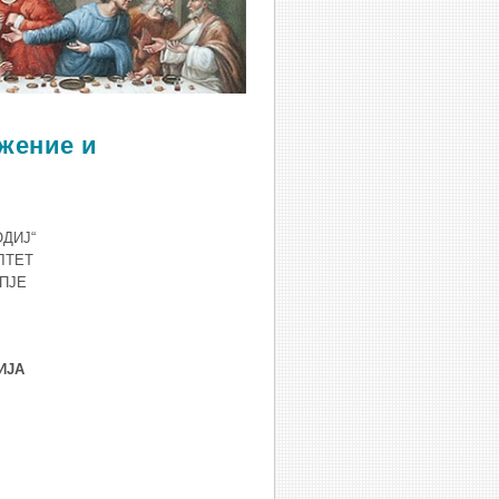
ожение и
ОДИЈ“
ЛТЕТ
ОПЈЕ
ИЈА