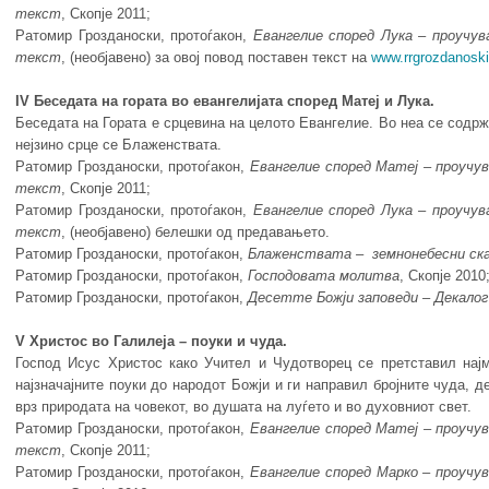
текст
, Скопје 2011;
Ратомир Грозданоски, протоѓакон,
Евангелие
според
Лука
– проу
чу
в
текст
, (необјавено) за овој повод поставен текст на
www.rrgrozdanosk
IV Беседата на гората во евангелијата според Матеј и Лука.
Беседата на Гората е срцевина на целото Евангелие. Во неа се содрж
нејзино срце се Блаженствата.
Ратомир Грозданоски, протоѓакон,
Евангелие
според
Матеј
– проу
чу
текст
, Скопје 2011;
Ратомир Грозданоски, протоѓакон,
Евангелие
според
Лука
– проу
чу
в
текст
, (необјавено) белешки од предавањето.
Ратомир Грозданоски, протоѓакон,
Блаженствата
–
земнонебесни
ск
Ратомир Грозданоски, протоѓакон,
Господовата молитва
, Скопје 2010
Ратомир Грозданоски, протоѓакон,
Десетте
Божји
запо
веди
–
Декалог
V Христос во Галилеја – поуки и чуда.
Господ Исус Христос како Учител и Чудотворец се претставил најм
најзначајните поуки до народот Божји и ги направил бројните чуда, де
врз природата на човекот, во душата на луѓето и во духовниот свет.
Ратомир Грозданоски, протоѓакон,
Евангелие
според
Матеј
– проу
чу
текст
, Скопје 2011;
Ратомир Грозданоски, протоѓакон,
Евангелие
според
Марко
–
проу
чу