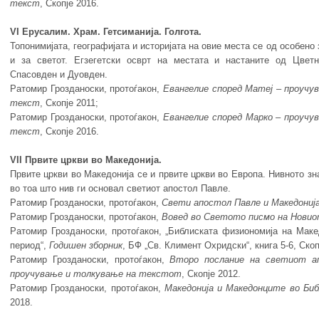
текст
, Скопје 2016.
VI Ерусалим. Храм. Гетсиманија. Голгота.
Топонимијата, географијата и историјата на овие места се од особено 
и за светот. Егзегетски осврт на местата и настаните од Цвет
Спасовден и Дуовден.
Ратомир Грозданоски, протоѓакон,
Евангелие
според
Матеј
– проу
чу
текст
, Скопје 2011;
Ратомир Грозданоски, протоѓакон,
Евангелие
според
Марко
–
проу
чу
текст
, Скопје 2016.
VII Првите цркви во Македонија.
Првите цркви во Македонија се и првите цркви во Европа. Нивното з
во тоа што нив ги основал светиот апостол Павле.
Ратомир Грозданоски, протоѓакон,
Свети
ап
остол
Павле
и
Македониј
Ратомир Грозданоски, протоѓакон,
Вовед во Светото писмо на Нови
Ратомир Грозданоски, протоѓакон, „Библиската физиономија на Маке
период“,
Годишен зборник
, БФ „Св. Климент Охридски“, кни­га 5-6, Скоп
Ратомир Грозданоски, протоѓакон,
Второ послание
на
светиот
а
проучување
и
толкување
на
текстот
, Скопје 2012.
Ратомир Грозданоски, протоѓакон,
Македонија и Македонците во Би
2018.