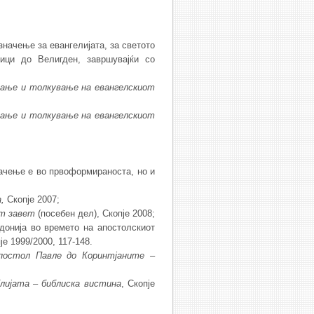
значење за евангелијата, за светото
ници до Велигден, завршувајќи со
ва
ње
и
толку
ва
ње
на
евангелскиот
ва
ње
и
толку
ва
ње
на
евангелскиот
начење е во првоформираноста, но и
а
,
Скопје 2007;
от завет
(посебен дел), Скопје 2008;
донија во времето на апостолскиот
је 1999/2000, 117-148.
постол
Павле
до
Коринтјаните
–
блијата
–
библиска вистина
, Скопје