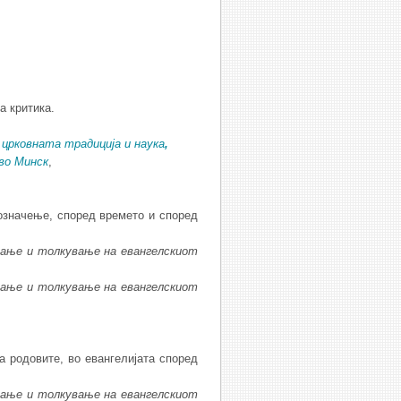
а критика.
 црковната традиција и наука
,
во Минск
,
означење, според времето и според
ва
ње
и
толку
ва
ње
на
евангелскиот
ва
ње
и
толку
ва
ње
на
евангелскиот
а родовите, во евангелијата според
ва
ње
и
толку
ва
ње
на
евангелскиот