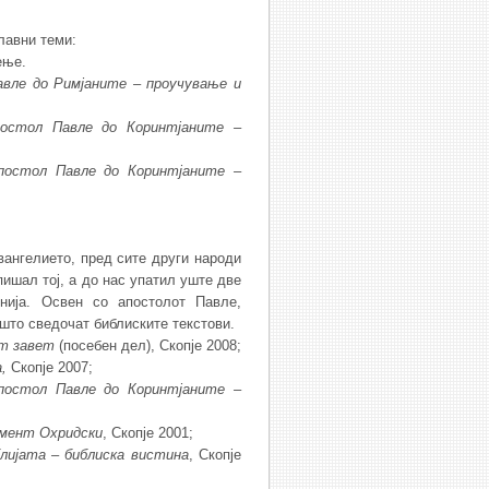
лавни теми:
ење.
авле
до
Римјаните
–
проучување
и
постол
Павле
до
Коринтјаните
–
постол
Павле
до
Коринтјаните
–
вангелието, пред сите други народи
апишал тој, а до нас упатил уште две
нија. Освен со апостолот Павле,
 што сведочат библиските текстови.
от завет
(посебен дел), Скопје 2008;
а
,
Скопје 2007;
постол
Павле
до
Коринтјаните
–
имент Охридски
, Скопје 2001;
блијата
–
библиска вистина
, Скопје