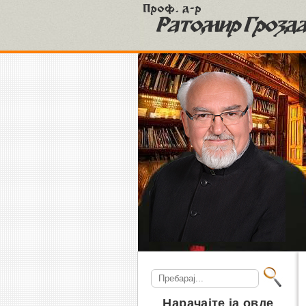
S
Search
for:
Нарачајте ја овде