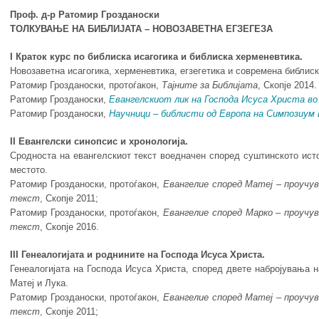
Проф. д-р Ратомир Грозданоски
ТОЛКУВАЊЕ НА БИБЛИЈАТА – НОВОЗАВЕТНА ЕГЗЕГЕЗА
I Краток курс по библиска исагогика и библиска херменевтика.
Новозаветна исагогика, херменевтика, егзегетика и современа библиск
Ратомир Грозданоски, протоѓакон,
Тајните за Библијата
, Скопје 2014.
Ратомир Грозданоски,
Евангелскиот лик на Господа Исуса Христа во
Ратомир Грозданоски,
Научници – библисти од Европа на Симпозиум 
II Евангелски синопсис и хронологија.
Сродноста на евангелскиот текст воедначен според суштинското ист
местото.
Ратомир Грозданоски, протоѓакон,
Евангелие
според
Матеј
– проу
чу
текст
, Скопје 2011;
Ратомир Грозданоски, протоѓакон,
Евангелие
според
Марко
–
проу
чу
текст
, Скопје 2016.
III Генеалогијата и роднините на Господа Исуса Христа.
Генеалогијата на Господа Исуса Христа, според двете набројувања н
Матеј и Лука.
Ратомир Грозданоски, протоѓакон,
Евангелие
според
Матеј
– проу
чу
текст
, Скопје 2011;