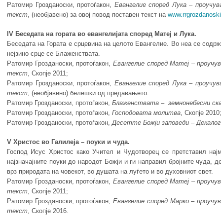
Ратомир Грозданоски, протоѓакон,
Евангелие
според
Лука
– проу
чу
в
текст
, (необјавено) за овој повод поставен текст на
www.rrgrozdanosk
IV Беседата на гората во евангелијата според Матеј и Лука.
Беседата на Гората е срцевина на целото Евангелие. Во неа се содрж
нејзино срце се Блаженствата.
Ратомир Грозданоски, протоѓакон,
Евангелие
според
Матеј
– проу
чу
текст
, Скопје 2011;
Ратомир Грозданоски, протоѓакон,
Евангелие
според
Лука
– проу
чу
в
текст
, (необјавено) белешки од предавањето.
Ратомир Грозданоски, протоѓакон,
Блаженствата
–
земнонебесни
ск
Ратомир Грозданоски, протоѓакон,
Господовата молитва
, Скопје 2010
Ратомир Грозданоски, протоѓакон,
Десетте
Божји
запо
веди
–
Декалог
V Христос во Галилеја – поуки и чуда.
Господ Исус Христос како Учител и Чудотворец се претставил најм
најзначајните поуки до народот Божји и ги направил бројните чуда, де
врз природата на човекот, во душата на луѓето и во духовниот свет.
Ратомир Грозданоски, протоѓакон,
Евангелие
според
Матеј
– проу
чу
текст
, Скопје 2011;
Ратомир Грозданоски, протоѓакон,
Евангелие
според
Марко
–
проу
чу
текст
, Скопје 2016.