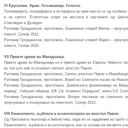
VI Ерусалим. Храм. Гетсиманија. Голгота.
Топонимијата, географијата и историјата на овие места се од особено 
и за светот. Егзегетски осврт на местата и настаните од Цвет
Спасовден и Дуовден.
Ратомир Грозданоски, протоѓакон,
Евангелие
според
Матеј
– проу
чу
текст
, Скопје 2011;
Ратомир Грозданоски, протоѓакон,
Евангелие
според
Марко
–
проу
чу
текст
, Скопје 2016.
VII Првите цркви во Македонија.
Првите цркви во Македонија се и првите цркви во Европа. Нивното з
во тоа што нив ги основал светиот апостол Павле.
Ратомир Грозданоски, протоѓакон,
Свети
ап
остол
Павле
и
Македониј
Ратомир Грозданоски, протоѓакон,
Вовед во Светото писмо на Нови
Ратомир Грозданоски, протоѓакон, „Библиската физиономија на Маке
период“,
Годишен зборник
, БФ „Св. Климент Охридски“, кни­га 5-6, Скоп
Ратомир Грозданоски, протоѓакон,
Второ послание
на
светиот
а
проучување
и
толкување
на
текстот
, Скопје 2012;
VIII Евангелието, љубовта и есхатологијата на апостол Павле.
Од Павловата теологија и библистика, овде ќе се задржиме на трите г
Евангелието, љубовта и есхатологијата, кои се основа на неговото уч