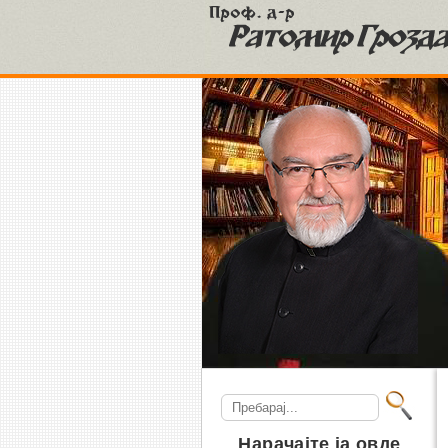
S
Search
for:
Нарачајте ја овде