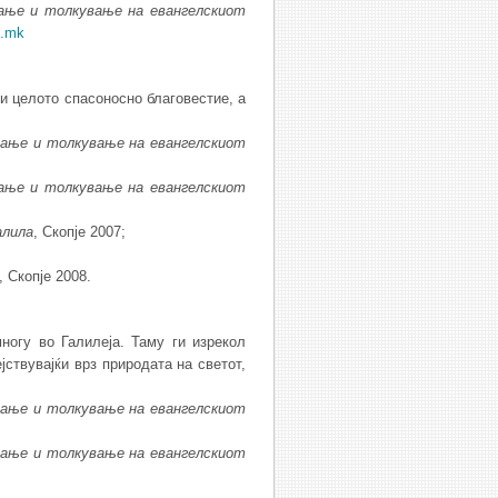
а
ње
и
толку
ва
ње
на
евангелскиот
i.mk
и целото спасоносно благовестие, а
ва
ње
и
толку
ва
ње
на
евангелскиот
а
ње
и
толку
ва
ње
на
евангелскиот
алила
, Скопје 2007;
;
, Скопје 2008.
ногу во Галилеја. Таму ги изрекол
јствувајќи врз природата на светот,
ва
ње
и
толку
ва
ње
на
евангелскиот
ва
ње
и
толку
ва
ње
на
евангелскиот