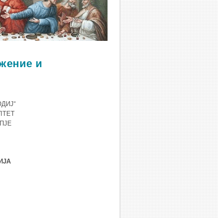
ожение и
ОДИЈ“
ЛТЕТ
ОПЈЕ
ИЈА