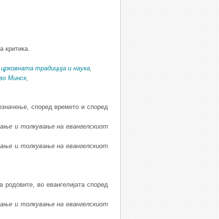
а критика.
 црковната традиција и наука
,
во Минск
,
означење, според времето и според
ва
ње
и
толку
ва
ње
на
евангелскиот
ва
ње
и
толку
ва
ње
на
евангелскиот
а родовите, во евангелијата според
ва
ње
и
толку
ва
ње
на
евангелскиот