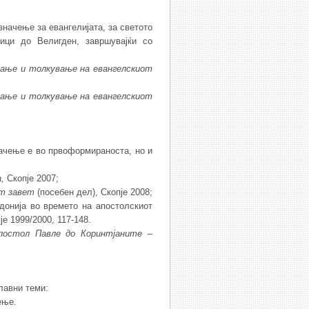
значење за евангелијата, за светото
ници до Велигден, завршувајќи со
ва
ње
и
толку
ва
ње
на
евангелскиот
ва
ње
и
толку
ва
ње
на
евангелскиот
начење е во првоформираноста, но и
а
,
Скопје 2007;
от завет
(посебен дел), Скопје 2008;
донија во времето на апостолскиот
је 1999/2000, 117-148.
постол
Павле
до
Коринтјаните
–
лавни теми:
ење.