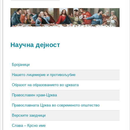
Научна дејност
Бројаници
Нашето лицемерие и противољубие
Образот на образованието во црквата
Православен храм-Црква
Православната Црква во современото општество
Верските заедници
Слава – Крсно име