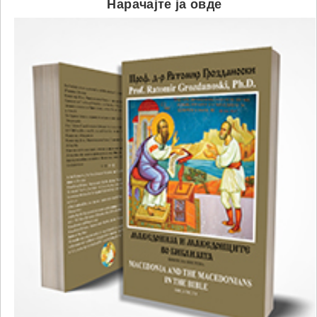
Нарачајте ја овде